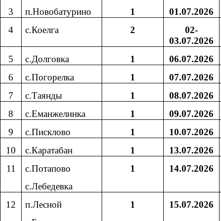
3
п.Новобатурино
1
01.07.2026
4
с.Коелга
2
02-
03.07.2026
5
с.Долговка
1
06.07.2026
6
с.Погорелка
1
07.07.2026
7
с.Таянды
1
08.07.2026
8
с.Еманжелинка
1
09.07.2026
9
с.Писклово
1
10.07.2026
10
с.Каратабан
1
13.07.2026
11
с.Потапово
1
14.07.2026
с.Лебедевка
12
п.Лесной
1
15.07.2026