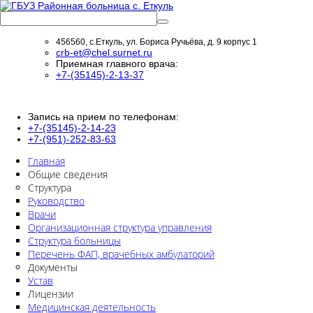
456560, с.Еткуль, ул. Бориса Ручьёва, д. 9 корпус 1
crb-et@chel.surnet.ru
Приемная главного врача:
+7-(35145)-2-13-37
Запись на прием по телефонам:
+7-(35145)-2-14-23
+7-(951)-252-83-63
Главная
Общие сведения
Структура
Руководство
Врачи
Организационная структура управления
Структура больницы
Перечень ФАП, врачебных амбулаторий
Документы
Устав
Лицензии
Медицинская деятельность