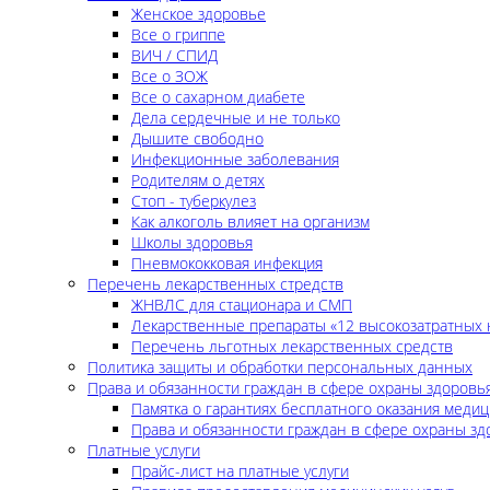
Женское здоровье
Все о гриппе
ВИЧ / СПИД
Все о ЗОЖ
Все о сахарном диабете
Дела сердечные и не только
Дышите свободно
Инфекционные заболевания
Родителям о детях
Стоп - туберкулез
Как алкоголь влияет на организм
Школы здоровья
Пневмококковая инфекция
Перечень лекарственных стредств
ЖНВЛС для стационара и СМП
Лекарственные препараты «12 высокозатратных 
Перечень льготных лекарственных средств
Политика защиты и обработки персональных данных
Права и обязанности граждан в сфере охраны здоровь
Памятка о гарантиях бесплатного оказания меди
Права и обязанности граждан в сфере охраны зд
Платные услуги
Прайс-лист на платные услуги