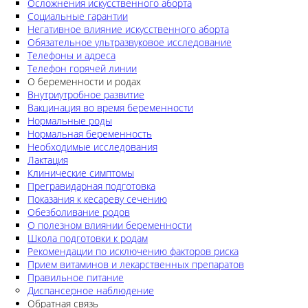
Осложнения искусственного аборта
Социальные гарантии
Негативное влияние искусственного аборта
Обязательное ультразвуковое исследование
Телефоны и адреса
Телефон горячей линии
О беременности и родах
Внутриутробное развитие
Вакцинация во время беременности
Нормальные роды
Нормальная беременность
Необходимые исследования
Лактация
Клинические симптомы
Прегравидарная подготовка
Показания к кесареву сечению
Обезболивание родов
О полезном влиянии беременности
Школа подготовки к родам
Рекомендации по исключению факторов риска
Прием витаминов и лекарственных препаратов
Правильное питание
Диспансерное наблюдение
Обратная связь