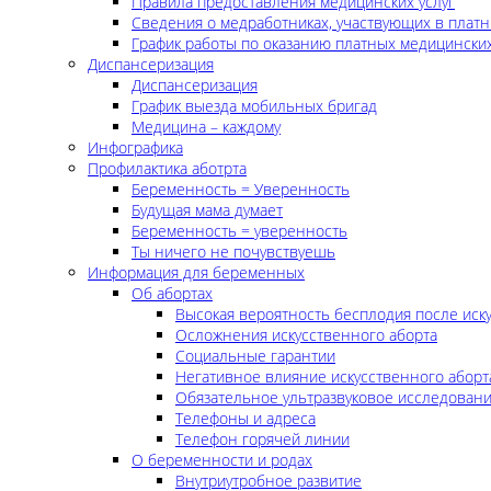
Правила предоставления медицинских услуг
Сведения о медработниках, участвующих в платн
График работы по оказанию платных медицинских
Диспансеризация
Диспансеризация
График выезда мобильных бригад
Медицина – каждому
Инфографика
Профилактика аботрта
Беременность = Уверенность
Будущая мама думает
Беременность = уверенность
Ты ничего не почувствуешь
Информация для беременных
Об абортах
Высокая вероятность бесплодия после иск
Осложнения искусственного аборта
Социальные гарантии
Негативное влияние искусственного аборт
Обязательное ультразвуковое исследован
Телефоны и адреса
Телефон горячей линии
О беременности и родах
Внутриутробное развитие