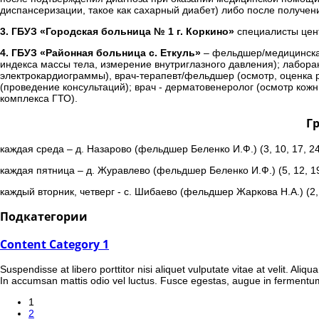
диспансеризации, такое как сахарный диабет) либо после получен
3. ГБУЗ «Городская больница № 1 г. Коркино»
специалисты цент
4. ГБУЗ «Районная больница с. Еткуль»
– фельдшер/медицинская 
индекса массы тела, измерение внутриглазного давления); лабора
электрокардиограммы), врач-терапевт/фельдшер (осмотр, оценка р
(проведение консультаций); врач - дерматовенеролог (осмотр кожн
комплекса ГТО).
Г
каждая среда – д. Назарово (фельдшер Беленко И.Ф.) (3, 10, 17, 2
каждая пятница – д. Журавлево (фельдшер Беленко И.Ф.) (5, 12, 1
каждый вторник, четверг - с. Шибаево (фельдшер Жаркова Н.А.) (2,
Подкатегории
Content Category 1
Suspendisse at libero porttitor nisi aliquet vulputate vitae at velit. Al
In accumsan mattis odio vel luctus. Fusce egestas, augue in fermentu
1
2