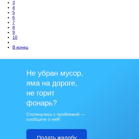
3
4
5
6
7
8
9
10
В конец
Не убран мусор,
яма на дороге,
не горит
фонарь?
Столкнулись с проблемой —
сообщите о ней!
Подать жалобу