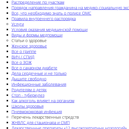
Распределение по участкам
Порядок направления гражданина на медико-социальную экс
Все, что необходимо знать о полисе ОМС
Правила внутреннего распорядка
Услуги
Условия оказания медицинской помощи
Виды и формы медпомощи
Статьи о здоровье
Женское здоровье
Все о гриппе
ВИЧ / СПИД
Все о ЗОЖ
Все о сахарном диабете
Дела сердечные и не только
Дышите свободно
Инфекционные заболевания
Родителям о детях
Стоп - туберкулез
Как алкоголь влияет на организм
Школы здоровья
Пневмококковая инфекция
Перечень лекарственных стредств
ЖНВЛС для стационара и СМП
Лекарственные препараты «12 высокозатратных нозологий»