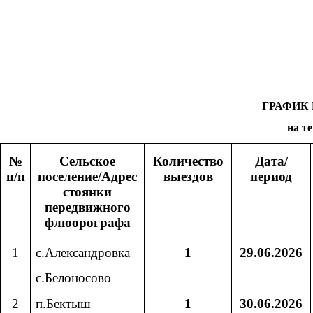
ГРАФИК
на т
№
Сельское
Количество
Дата/
п/п
поселение/Адрес
выездов
период
стоянки
передвижного
флюорографа
1
с.Александровка
1
29.06.2026
с.Белоносово
2
п.Бектыш
1
30.06.2026