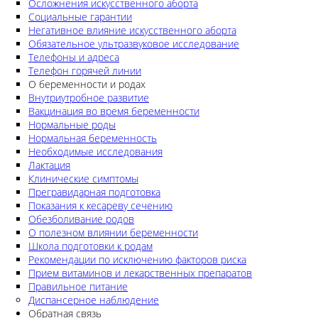
Осложнения искусственного аборта
Социальные гарантии
Негативное влияние искусственного аборта
Обязательное ультразвуковое исследование
Телефоны и адреса
Телефон горячей линии
О беременности и родах
Внутриутробное развитие
Вакцинация во время беременности
Нормальные роды
Нормальная беременность
Необходимые исследования
Лактация
Клинические симптомы
Прегравидарная подготовка
Показания к кесареву сечению
Обезболивание родов
О полезном влиянии беременности
Школа подготовки к родам
Рекомендации по исключению факторов риска
Прием витаминов и лекарственных препаратов
Правильное питание
Диспансерное наблюдение
Обратная связь