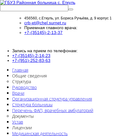
456560, с.Еткуль, ул. Бориса Ручьёва, д. 9 корпус 1
crb-et@chel.surnet.ru
Приемная главного врача:
+7-(35145)-2-13-37
Запись на прием по телефонам:
+7-(35145)-2-14-23
+7-(951)-252-83-63
Главная
Общие сведения
Структура
Руководство
Врачи
Организационная структура управления
Структура больницы
Перечень ФАП, врачебных амбулаторий
Документы
Устав
Лицензии
Медицинская деятельность