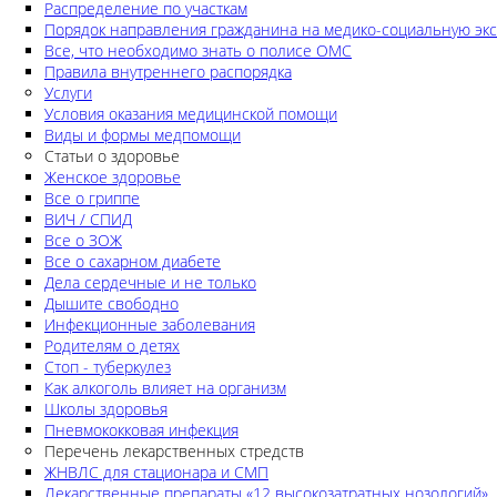
Распределение по участкам
Порядок направления гражданина на медико-социальную экс
Все, что необходимо знать о полисе ОМС
Правила внутреннего распорядка
Услуги
Условия оказания медицинской помощи
Виды и формы медпомощи
Статьи о здоровье
Женское здоровье
Все о гриппе
ВИЧ / СПИД
Все о ЗОЖ
Все о сахарном диабете
Дела сердечные и не только
Дышите свободно
Инфекционные заболевания
Родителям о детях
Стоп - туберкулез
Как алкоголь влияет на организм
Школы здоровья
Пневмококковая инфекция
Перечень лекарственных стредств
ЖНВЛС для стационара и СМП
Лекарственные препараты «12 высокозатратных нозологий»