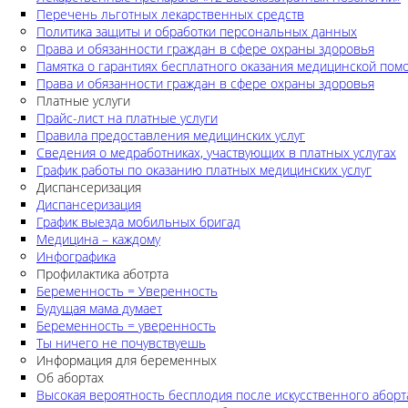
Перечень льготных лекарственных средств
Политика защиты и обработки персональных данных
Права и обязанности граждан в сфере охраны здоровья
Памятка о гарантиях бесплатного оказания медицинской по
Права и обязанности граждан в сфере охраны здоровья
Платные услуги
Прайс-лист на платные услуги
Правила предоставления медицинских услуг
Сведения о медработниках, участвующих в платных услугах
График работы по оказанию платных медицинских услуг
Диспансеризация
Диспансеризация
График выезда мобильных бригад
Медицина – каждому
Инфографика
Профилактика аботрта
Беременность = Уверенность
Будущая мама думает
Беременность = уверенность
Ты ничего не почувствуешь
Информация для беременных
Об абортах
Высокая вероятность бесплодия после искусственного аборт