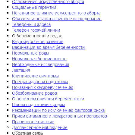
Осложнения искусственного аборта
Социальные гарантии
Негативное влияние искусственного аборта
Обязательное ультразвуковое исследование
Телефоны и адреса
Телефон горячей линии
О беременности и родах
Внутриутробное развитие
Вакцинация во время беременности
Нормальные роды
Нормальная беременность
Необходимые исследования
Лактация
Клинические симптомы
Прегравидарная подготовка
Показания к кесареву сечению
Обезболивание родов
О полезном влиянии беременности
Школа подготовки к родам
Рекомендации по исключению факторов риска
Прием витаминов и лекарственных препаратов
Правильное питание
Диспансерное наблюдение
Обратная связь