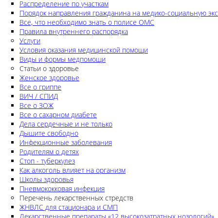
Распределение по участкам
Порядок направления гражданина на медико-социальную экс
Все, что необходимо знать о полисе ОМС
Правила внутреннего распорядка
Услуги
Условия оказания медицинской помощи
Виды и формы медпомощи
Статьи о здоровье
Женское здоровье
Все о гриппе
ВИЧ / СПИД
Все о ЗОЖ
Все о сахарном диабете
Дела сердечные и не только
Дышите свободно
Инфекционные заболевания
Родителям о детях
Стоп - туберкулез
Как алкоголь влияет на организм
Школы здоровья
Пневмококковая инфекция
Перечень лекарственных стредств
ЖНВЛС для стационара и СМП
Лекарственные препараты «12 высокозатратных нозологий»