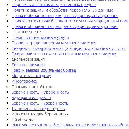
Перечень льготных лекарственных средств
Политика защиты и обработки персональных данных
Права и обязанности граждан в сфере охраны здоровья
Памятка о гарантиях бесплатного оказания медицинской по
Права и обязанности граждан в сфере охраны здоровья
Платные услуги
Прайс-лист на платные услуги
Правила предоставления медицинских услуг
Сведения о медработниках, участвующих в платных услугах
График работы по оказанию платных медицинских услуг
Диспансеризация
Диспансеризация
График выезда мобильных бригад
Медицина – каждому
Инфографика
Профилактика аботрта
Беременность = Уверенность
Будущая мама думает
Беременность = уверенность
Ты ничего не почувствуешь
Информация для беременных
Об абортах
Высокая вероятность бесплодия после искусственного аборт