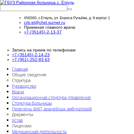
456560, с.Еткуль, ул. Бориса Ручьёва, д. 9 корпус 1
crb-et@chel.surnet.ru
Приемная главного врача:
+7-(35145)-2-13-37
Запись на прием по телефонам:
+7-(35145)-2-14-23
+7-(951)-252-83-63
Главная
Общие сведения
Структура
Руководство
Врачи
Организационная структура управления
Структура больницы
Перечень ФАП, врачебных амбулаторий
Документы
Устав
Лицензии
Медицинская деятельность