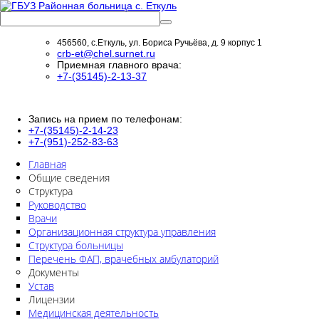
456560, с.Еткуль, ул. Бориса Ручьёва, д. 9 корпус 1
crb-et@chel.surnet.ru
Приемная главного врача:
+7-(35145)-2-13-37
Запись на прием по телефонам:
+7-(35145)-2-14-23
+7-(951)-252-83-63
Главная
Общие сведения
Структура
Руководство
Врачи
Организационная структура управления
Структура больницы
Перечень ФАП, врачебных амбулаторий
Документы
Устав
Лицензии
Медицинская деятельность