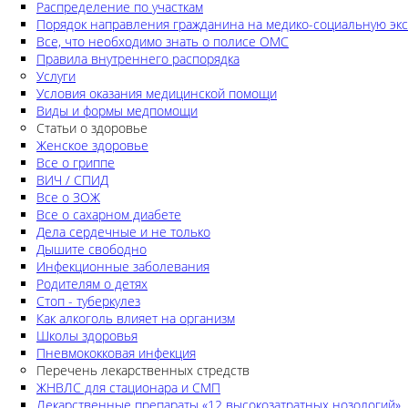
Распределение по участкам
Порядок направления гражданина на медико-социальную экс
Все, что необходимо знать о полисе ОМС
Правила внутреннего распорядка
Услуги
Условия оказания медицинской помощи
Виды и формы медпомощи
Статьи о здоровье
Женское здоровье
Все о гриппе
ВИЧ / СПИД
Все о ЗОЖ
Все о сахарном диабете
Дела сердечные и не только
Дышите свободно
Инфекционные заболевания
Родителям о детях
Стоп - туберкулез
Как алкоголь влияет на организм
Школы здоровья
Пневмококковая инфекция
Перечень лекарственных стредств
ЖНВЛС для стационара и СМП
Лекарственные препараты «12 высокозатратных нозологий»