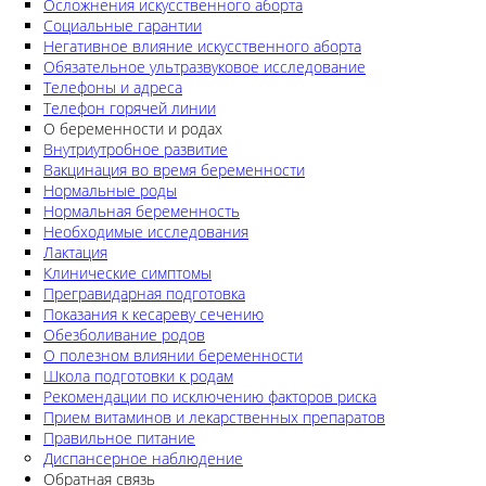
Осложнения искусственного аборта
Социальные гарантии
Негативное влияние искусственного аборта
Обязательное ультразвуковое исследование
Телефоны и адреса
Телефон горячей линии
О беременности и родах
Внутриутробное развитие
Вакцинация во время беременности
Нормальные роды
Нормальная беременность
Необходимые исследования
Лактация
Клинические симптомы
Прегравидарная подготовка
Показания к кесареву сечению
Обезболивание родов
О полезном влиянии беременности
Школа подготовки к родам
Рекомендации по исключению факторов риска
Прием витаминов и лекарственных препаратов
Правильное питание
Диспансерное наблюдение
Обратная связь