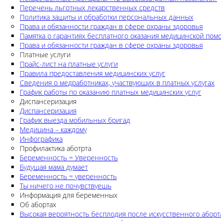
Перечень льготных лекарственных средств
Политика защиты и обработки персональных данных
Права и обязанности граждан в сфере охраны здоровья
Памятка о гарантиях бесплатного оказания медицинской по
Права и обязанности граждан в сфере охраны здоровья
Платные услуги
Прайс-лист на платные услуги
Правила предоставления медицинских услуг
Сведения о медработниках, участвующих в платных услугах
График работы по оказанию платных медицинских услуг
Диспансеризация
Диспансеризация
График выезда мобильных бригад
Медицина – каждому
Инфографика
Профилактика аботрта
Беременность = Уверенность
Будущая мама думает
Беременность = уверенность
Ты ничего не почувствуешь
Информация для беременных
Об абортах
Высокая вероятность бесплодия после искусственного аборт