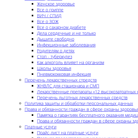
Женское здоровье
Все о гриппе
ВИЧ / СПИД
Все о ЗОЖ
Все о сахарном диабете
Дела сердечные и не только
Дышите свободно
Инфекционные заболевания
Родителям о детях
Стоп - туберкулез
Как алкоголь влияет на организм
Школы здоровья
Пневмококковая инфекция
Перечень лекарственных стредств
ЖНВЛС для стационара и СМП
Лекарственные препараты «12 высокозатратных 
Перечень льготных лекарственных средств
Политика защиты и обработки персональных данных
Права и обязанности граждан в сфере охраны здоровь
Памятка о гарантиях бесплатного оказания меди
Права и обязанности граждан в сфере охраны зд
Платные услуги
Прайс-лист на платные услуги