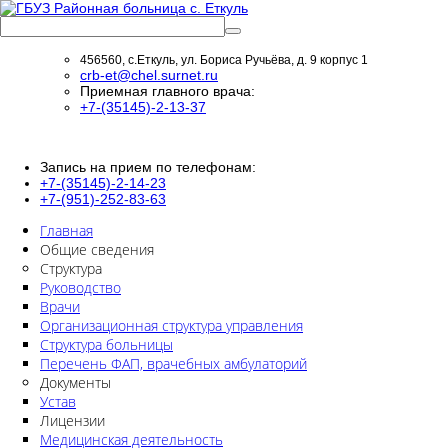
456560, с.Еткуль, ул. Бориса Ручьёва, д. 9 корпус 1
crb-et@chel.surnet.ru
Приемная главного врача:
+7-(35145)-2-13-37
Запись на прием по телефонам:
+7-(35145)-2-14-23
+7-(951)-252-83-63
Главная
Общие сведения
Структура
Руководство
Врачи
Организационная структура управления
Структура больницы
Перечень ФАП, врачебных амбулаторий
Документы
Устав
Лицензии
Медицинская деятельность