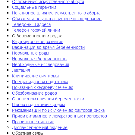
Осложнения искусственного аборта
Социальные гарантии
Негативное влияние искусственного аборта
Обязательное ультразвуковое исследование
Телефоны и адреса
Телефон горячей линии
О беременности и родах
Внутриутробное развитие
Вакцинация во время беременности
Нормальные роды
Нормальная беременность
Необходимые исследования
Лактация
Клинические симптомы
Прегравидарная подготовка
Показания к кесареву сечению
Обезболивание родов
О полезном влиянии беременности
Школа подготовки к родам
Рекомендации по исключению факторов риска
Прием витаминов и лекарственных препаратов
Правильное питание
Диспансерное наблюдение
Обратная связь