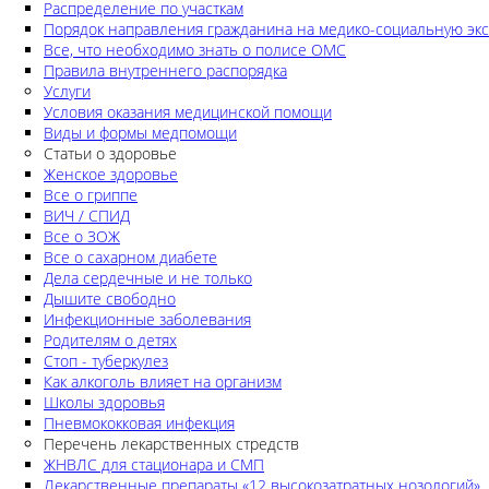
Распределение по участкам
Порядок направления гражданина на медико-социальную экс
Все, что необходимо знать о полисе ОМС
Правила внутреннего распорядка
Услуги
Условия оказания медицинской помощи
Виды и формы медпомощи
Статьи о здоровье
Женское здоровье
Все о гриппе
ВИЧ / СПИД
Все о ЗОЖ
Все о сахарном диабете
Дела сердечные и не только
Дышите свободно
Инфекционные заболевания
Родителям о детях
Стоп - туберкулез
Как алкоголь влияет на организм
Школы здоровья
Пневмококковая инфекция
Перечень лекарственных стредств
ЖНВЛС для стационара и СМП
Лекарственные препараты «12 высокозатратных нозологий»