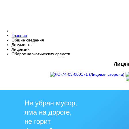
Главная
Общие сведения
Документы
Лицензии
Оборот наркотических средств
Лицен
Не убран мусор,
яма на дороге,
не горит