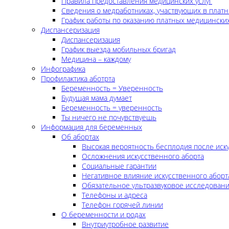
Правила предоставления медицинских услуг
Сведения о медработниках, участвующих в платн
График работы по оказанию платных медицинских
Диспансеризация
Диспансеризация
График выезда мобильных бригад
Медицина – каждому
Инфографика
Профилактика аботрта
Беременность = Уверенность
Будущая мама думает
Беременность = уверенность
Ты ничего не почувствуешь
Информация для беременных
Об абортах
Высокая вероятность бесплодия после иск
Осложнения искусственного аборта
Социальные гарантии
Негативное влияние искусственного аборт
Обязательное ультразвуковое исследован
Телефоны и адреса
Телефон горячей линии
О беременности и родах
Внутриутробное развитие