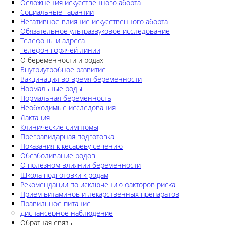
Осложнения искусственного аборта
Социальные гарантии
Негативное влияние искусственного аборта
Обязательное ультразвуковое исследование
Телефоны и адреса
Телефон горячей линии
О беременности и родах
Внутриутробное развитие
Вакцинация во время беременности
Нормальные роды
Нормальная беременность
Необходимые исследования
Лактация
Клинические симптомы
Прегравидарная подготовка
Показания к кесареву сечению
Обезболивание родов
О полезном влиянии беременности
Школа подготовки к родам
Рекомендации по исключению факторов риска
Прием витаминов и лекарственных препаратов
Правильное питание
Диспансерное наблюдение
Обратная связь