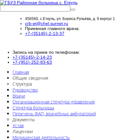
456560, с.Еткуль, ул. Бориса Ручьёва, д. 9 корпус 1
crb-et@chel.surnet.ru
Приемная главного врача:
+7-(35145)-2-13-37
Запись на прием по телефонам:
+7-(35145)-2-14-23
+7-(951)-252-83-63
Главная
Общие сведения
Структура
Руководство
Врачи
Организационная структура управления
Структура больницы
Перечень ФАП, врачебных амбулаторий
Документы
Устав
Лицензии
Медицинская деятельность