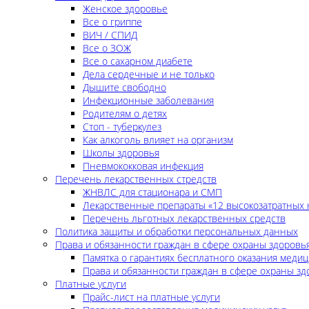
Женское здоровье
Все о гриппе
ВИЧ / СПИД
Все о ЗОЖ
Все о сахарном диабете
Дела сердечные и не только
Дышите свободно
Инфекционные заболевания
Родителям о детях
Стоп - туберкулез
Как алкоголь влияет на организм
Школы здоровья
Пневмококковая инфекция
Перечень лекарственных стредств
ЖНВЛС для стационара и СМП
Лекарственные препараты «12 высокозатратных 
Перечень льготных лекарственных средств
Политика защиты и обработки персональных данных
Права и обязанности граждан в сфере охраны здоровь
Памятка о гарантиях бесплатного оказания меди
Права и обязанности граждан в сфере охраны зд
Платные услуги
Прайс-лист на платные услуги