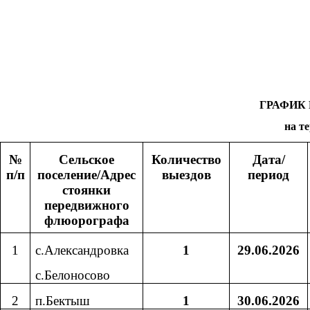
ГРАФИК
на т
№
Сельское
Количество
Дата/
п/п
поселение/Адрес
выездов
период
стоянки
передвижного
флюорографа
1
с.Александровка
1
29.06.2026
с.Белоносово
2
п.Бектыш
1
30.06.2026