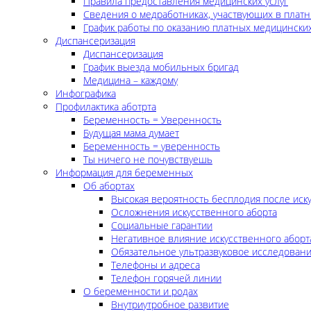
Правила предоставления медицинских услуг
Сведения о медработниках, участвующих в платн
График работы по оказанию платных медицинских
Диспансеризация
Диспансеризация
График выезда мобильных бригад
Медицина – каждому
Инфографика
Профилактика аботрта
Беременность = Уверенность
Будущая мама думает
Беременность = уверенность
Ты ничего не почувствуешь
Информация для беременных
Об абортах
Высокая вероятность бесплодия после иск
Осложнения искусственного аборта
Социальные гарантии
Негативное влияние искусственного аборт
Обязательное ультразвуковое исследован
Телефоны и адреса
Телефон горячей линии
О беременности и родах
Внутриутробное развитие