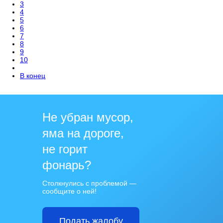
3
4
5
6
7
8
9
10
В конец
Не убран мусор,
яма на дороге,
не горит
фонарь?
Столкнулись с проблемой —
сообщите о ней!
Подать жалобу