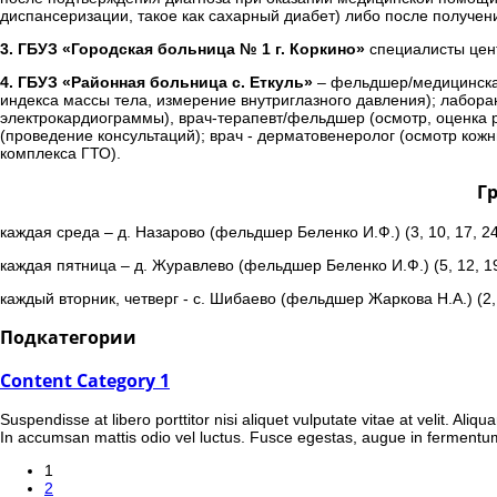
диспансеризации, такое как сахарный диабет) либо после получен
3. ГБУЗ «Городская больница № 1 г. Коркино»
специалисты цент
4. ГБУЗ «Районная больница с. Еткуль»
– фельдшер/медицинская 
индекса массы тела, измерение внутриглазного давления); лабора
электрокардиограммы), врач-терапевт/фельдшер (осмотр, оценка р
(проведение консультаций); врач - дерматовенеролог (осмотр кожн
комплекса ГТО).
Г
каждая среда – д. Назарово (фельдшер Беленко И.Ф.) (3, 10, 17, 2
каждая пятница – д. Журавлево (фельдшер Беленко И.Ф.) (5, 12, 1
каждый вторник, четверг - с. Шибаево (фельдшер Жаркова Н.А.) (2,
Подкатегории
Content Category 1
Suspendisse at libero porttitor nisi aliquet vulputate vitae at velit. Al
In accumsan mattis odio vel luctus. Fusce egestas, augue in fermentu
1
2