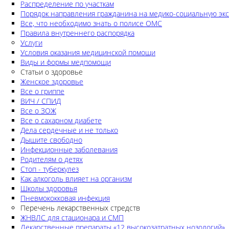
Распределение по участкам
Порядок направления гражданина на медико-социальную экс
Все, что необходимо знать о полисе ОМС
Правила внутреннего распорядка
Услуги
Условия оказания медицинской помощи
Виды и формы медпомощи
Статьи о здоровье
Женское здоровье
Все о гриппе
ВИЧ / СПИД
Все о ЗОЖ
Все о сахарном диабете
Дела сердечные и не только
Дышите свободно
Инфекционные заболевания
Родителям о детях
Стоп - туберкулез
Как алкоголь влияет на организм
Школы здоровья
Пневмококковая инфекция
Перечень лекарственных стредств
ЖНВЛС для стационара и СМП
Лекарственные препараты «12 высокозатратных нозологий»