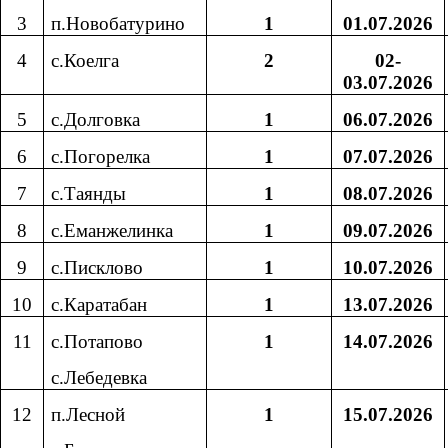
3
п.Новобатурино
1
01.07.2026
4
с.Коелга
2
02-
03.07.2026
5
с.Долговка
1
06.07.2026
6
с.Погорелка
1
07.07.2026
7
с.Таянды
1
08.07.2026
8
с.Еманжелинка
1
09.07.2026
9
с.Писклово
1
10.07.2026
10
с.Каратабан
1
13.07.2026
11
с.Потапово
1
14.07.2026
с.Лебедевка
12
п.Лесной
1
15.07.2026