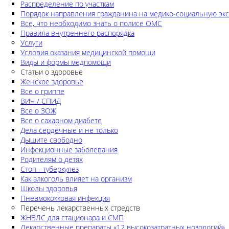
Распределение по участкам
Порядок направления гражданина на медико-социальную экс
Все, что необходимо знать о полисе ОМС
Правила внутреннего распорядка
Услуги
Условия оказания медицинской помощи
Виды и формы медпомощи
Статьи о здоровье
Женское здоровье
Все о гриппе
ВИЧ / СПИД
Все о ЗОЖ
Все о сахарном диабете
Дела сердечные и не только
Дышите свободно
Инфекционные заболевания
Родителям о детях
Стоп - туберкулез
Как алкоголь влияет на организм
Школы здоровья
Пневмококковая инфекция
Перечень лекарственных стредств
ЖНВЛС для стационара и СМП
Лекарственные препараты «12 высокозатратных нозологий»