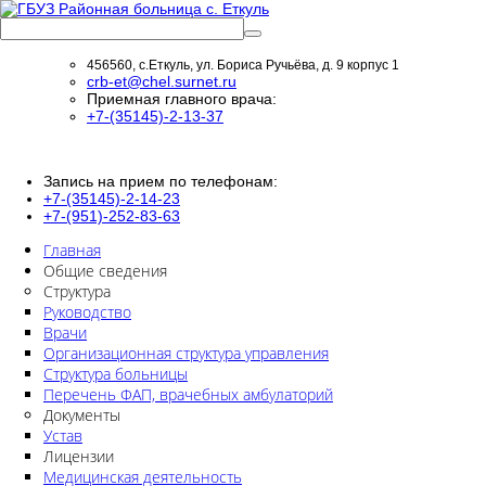
456560, с.Еткуль, ул. Бориса Ручьёва, д. 9 корпус 1
crb-et@chel.surnet.ru
Приемная главного врача:
+7-(35145)-2-13-37
Запись на прием по телефонам:
+7-(35145)-2-14-23
+7-(951)-252-83-63
Главная
Общие сведения
Структура
Руководство
Врачи
Организационная структура управления
Структура больницы
Перечень ФАП, врачебных амбулаторий
Документы
Устав
Лицензии
Медицинская деятельность