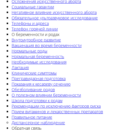
Осложнения искусственного аборта
Социальные гарантии
Негативное влияние искусственного аборта
Обязательное ультразвуковое исследование
Телефоны и адреса
Телефон горячей линии
О беременности и родах
Внутриутробное развитие
Вакцинация во время беременности
Нормальные роды
Нормальная беременность
Необходимые исследования
Лактация
Клинические симптомы
Прегравидарная подготовка
Показания к кесареву сечению
Обезболивание родов
О полезном влиянии беременности
Школа подготовки к родам
Рекомендации по исключению факторов риска
Прием витаминов и лекарственных препаратов
Правильное питание
Диспансерное наблюдение
Обратная связь