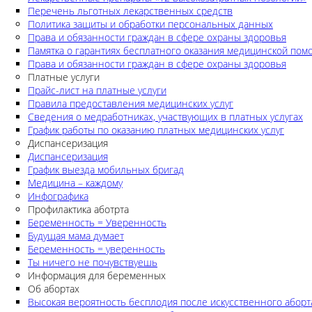
Перечень льготных лекарственных средств
Политика защиты и обработки персональных данных
Права и обязанности граждан в сфере охраны здоровья
Памятка о гарантиях бесплатного оказания медицинской по
Права и обязанности граждан в сфере охраны здоровья
Платные услуги
Прайс-лист на платные услуги
Правила предоставления медицинских услуг
Сведения о медработниках, участвующих в платных услугах
График работы по оказанию платных медицинских услуг
Диспансеризация
Диспансеризация
График выезда мобильных бригад
Медицина – каждому
Инфографика
Профилактика аботрта
Беременность = Уверенность
Будущая мама думает
Беременность = уверенность
Ты ничего не почувствуешь
Информация для беременных
Об абортах
Высокая вероятность бесплодия после искусственного аборт