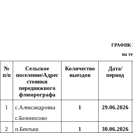
ГРАФИК
на т
№
Сельское
Количество
Дата/
п/п
поселение/Адрес
выездов
период
стоянки
передвижного
флюорографа
1
с.Александровка
1
29.06.2026
с.Белоносово
2
п.Бектыш
1
30.06.2026