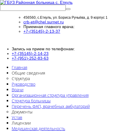
456560, с.Еткуль, ул. Бориса Ручьёва, д. 9 корпус 1
crb-et@chel.surnet.ru
Приемная главного врача:
+7-(35145)-2-13-37
Запись на прием по телефонам:
+7-(35145)-2-14-23
+7-(951)-252-83-63
Главная
Общие сведения
Структура
Руководство
Врачи
Организационная структура управления
Структура больницы
Перечень ФАП, врачебных амбулаторий
Документы
Устав
Лицензии
Медицинская деятельность