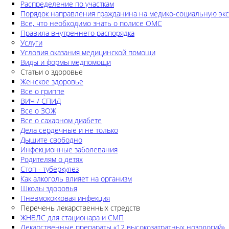
Распределение по участкам
Порядок направления гражданина на медико-социальную экс
Все, что необходимо знать о полисе ОМС
Правила внутреннего распорядка
Услуги
Условия оказания медицинской помощи
Виды и формы медпомощи
Статьи о здоровье
Женское здоровье
Все о гриппе
ВИЧ / СПИД
Все о ЗОЖ
Все о сахарном диабете
Дела сердечные и не только
Дышите свободно
Инфекционные заболевания
Родителям о детях
Стоп - туберкулез
Как алкоголь влияет на организм
Школы здоровья
Пневмококковая инфекция
Перечень лекарственных стредств
ЖНВЛС для стационара и СМП
Лекарственные препараты «12 высокозатратных нозологий»