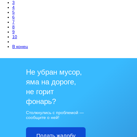
3
4
5
6
7
8
9
10
В конец
Не убран мусор,
яма на дороге,
не горит
фонарь?
Столкнулись с проблемой —
сообщите о ней!
Подать жалобу