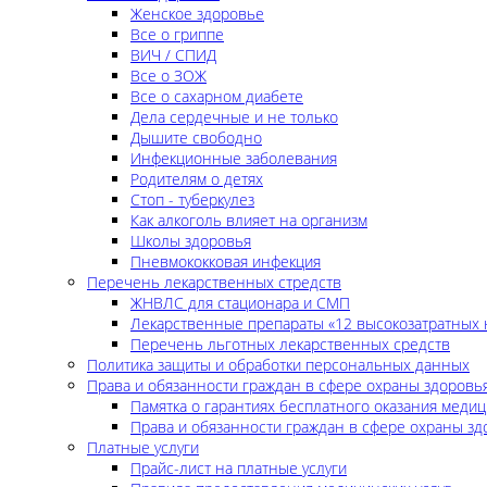
Женское здоровье
Все о гриппе
ВИЧ / СПИД
Все о ЗОЖ
Все о сахарном диабете
Дела сердечные и не только
Дышите свободно
Инфекционные заболевания
Родителям о детях
Стоп - туберкулез
Как алкоголь влияет на организм
Школы здоровья
Пневмококковая инфекция
Перечень лекарственных стредств
ЖНВЛС для стационара и СМП
Лекарственные препараты «12 высокозатратных 
Перечень льготных лекарственных средств
Политика защиты и обработки персональных данных
Права и обязанности граждан в сфере охраны здоровь
Памятка о гарантиях бесплатного оказания меди
Права и обязанности граждан в сфере охраны зд
Платные услуги
Прайс-лист на платные услуги