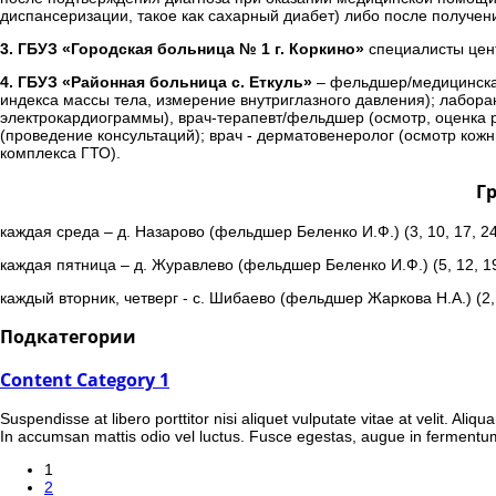
диспансеризации, такое как сахарный диабет) либо после получен
3. ГБУЗ «Городская больница № 1 г. Коркино»
специалисты цент
4. ГБУЗ «Районная больница с. Еткуль»
– фельдшер/медицинская 
индекса массы тела, измерение внутриглазного давления); лабора
электрокардиограммы), врач-терапевт/фельдшер (осмотр, оценка р
(проведение консультаций); врач - дерматовенеролог (осмотр кожн
комплекса ГТО).
Г
каждая среда – д. Назарово (фельдшер Беленко И.Ф.) (3, 10, 17, 2
каждая пятница – д. Журавлево (фельдшер Беленко И.Ф.) (5, 12, 1
каждый вторник, четверг - с. Шибаево (фельдшер Жаркова Н.А.) (2,
Подкатегории
Content Category 1
Suspendisse at libero porttitor nisi aliquet vulputate vitae at velit. Al
In accumsan mattis odio vel luctus. Fusce egestas, augue in fermentu
1
2