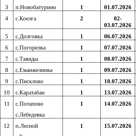
3
п.Новобатурино
1
01.07.2026
4
с.Коелга
2
02-
03.07.2026
5
с.Долговка
1
06.07.2026
6
с.Погорелка
1
07.07.2026
7
с.Таянды
1
08.07.2026
8
с.Еманжелинка
1
09.07.2026
9
с.Писклово
1
10.07.2026
10
с.Каратабан
1
13.07.2026
11
с.Потапово
1
14.07.2026
с.Лебедевка
12
п.Лесной
1
15.07.2026