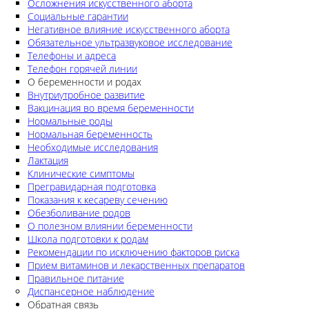
Осложнения искусственного аборта
Социальные гарантии
Негативное влияние искусственного аборта
Обязательное ультразвуковое исследование
Телефоны и адреса
Телефон горячей линии
О беременности и родах
Внутриутробное развитие
Вакцинация во время беременности
Нормальные роды
Нормальная беременность
Необходимые исследования
Лактация
Клинические симптомы
Прегравидарная подготовка
Показания к кесареву сечению
Обезболивание родов
О полезном влиянии беременности
Школа подготовки к родам
Рекомендации по исключению факторов риска
Прием витаминов и лекарственных препаратов
Правильное питание
Диспансерное наблюдение
Обратная связь