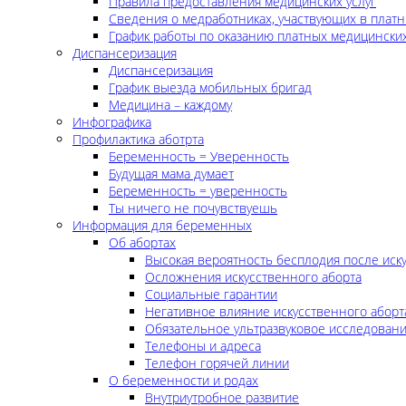
Правила предоставления медицинских услуг
Сведения о медработниках, участвующих в платн
График работы по оказанию платных медицинских
Диспансеризация
Диспансеризация
График выезда мобильных бригад
Медицина – каждому
Инфографика
Профилактика аботрта
Беременность = Уверенность
Будущая мама думает
Беременность = уверенность
Ты ничего не почувствуешь
Информация для беременных
Об абортах
Высокая вероятность бесплодия после иск
Осложнения искусственного аборта
Социальные гарантии
Негативное влияние искусственного аборт
Обязательное ультразвуковое исследован
Телефоны и адреса
Телефон горячей линии
О беременности и родах
Внутриутробное развитие