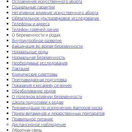
Осложнения искусственного аборта
Социальные гарантии
Негативное влияние искусственного аборта
Обязательное ультразвуковое исследование
Телефоны и адреса
Телефон горячей линии
О беременности и родах
Внутриутробное развитие
Вакцинация во время беременности
Нормальные роды
Нормальная беременность
Необходимые исследования
Лактация
Клинические симптомы
Прегравидарная подготовка
Показания к кесареву сечению
Обезболивание родов
О полезном влиянии беременности
Школа подготовки к родам
Рекомендации по исключению факторов риска
Прием витаминов и лекарственных препаратов
Правильное питание
Диспансерное наблюдение
Обратная связь