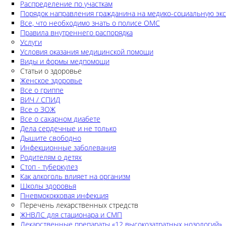
Распределение по участкам
Порядок направления гражданина на медико-социальную экс
Все, что необходимо знать о полисе ОМС
Правила внутреннего распорядка
Услуги
Условия оказания медицинской помощи
Виды и формы медпомощи
Статьи о здоровье
Женское здоровье
Все о гриппе
ВИЧ / СПИД
Все о ЗОЖ
Все о сахарном диабете
Дела сердечные и не только
Дышите свободно
Инфекционные заболевания
Родителям о детях
Стоп - туберкулез
Как алкоголь влияет на организм
Школы здоровья
Пневмококковая инфекция
Перечень лекарственных стредств
ЖНВЛС для стационара и СМП
Лекарственные препараты «12 высокозатратных нозологий»