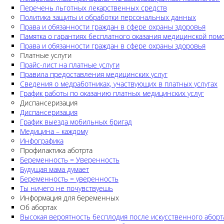
Перечень льготных лекарственных средств
Политика защиты и обработки персональных данных
Права и обязанности граждан в сфере охраны здоровья
Памятка о гарантиях бесплатного оказания медицинской по
Права и обязанности граждан в сфере охраны здоровья
Платные услуги
Прайс-лист на платные услуги
Правила предоставления медицинских услуг
Сведения о медработниках, участвующих в платных услугах
График работы по оказанию платных медицинских услуг
Диспансеризация
Диспансеризация
График выезда мобильных бригад
Медицина – каждому
Инфографика
Профилактика аботрта
Беременность = Уверенность
Будущая мама думает
Беременность = уверенность
Ты ничего не почувствуешь
Информация для беременных
Об абортах
Высокая вероятность бесплодия после искусственного аборт