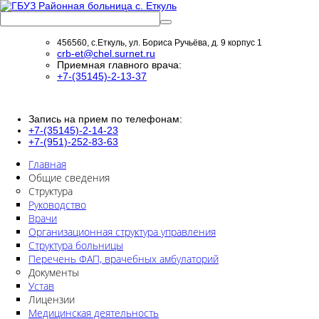
456560, с.Еткуль, ул. Бориса Ручьёва, д. 9 корпус 1
crb-et@chel.surnet.ru
Приемная главного врача:
+7-(35145)-2-13-37
Запись на прием по телефонам:
+7-(35145)-2-14-23
+7-(951)-252-83-63
Главная
Общие сведения
Структура
Руководство
Врачи
Организационная структура управления
Структура больницы
Перечень ФАП, врачебных амбулаторий
Документы
Устав
Лицензии
Медицинская деятельность