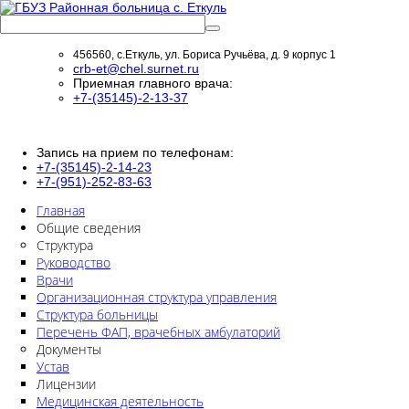
456560, с.Еткуль, ул. Бориса Ручьёва, д. 9 корпус 1
crb-et@chel.surnet.ru
Приемная главного врача:
+7-(35145)-2-13-37
Запись на прием по телефонам:
+7-(35145)-2-14-23
+7-(951)-252-83-63
Главная
Общие сведения
Структура
Руководство
Врачи
Организационная структура управления
Структура больницы
Перечень ФАП, врачебных амбулаторий
Документы
Устав
Лицензии
Медицинская деятельность