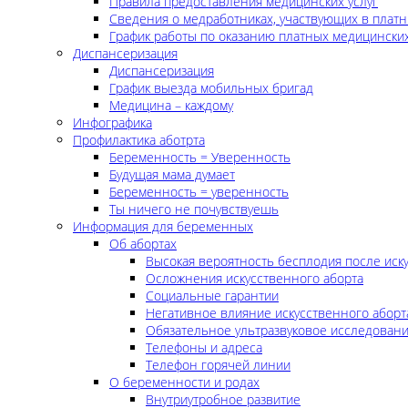
Правила предоставления медицинских услуг
Сведения о медработниках, участвующих в платн
График работы по оказанию платных медицинских
Диспансеризация
Диспансеризация
График выезда мобильных бригад
Медицина – каждому
Инфографика
Профилактика аботрта
Беременность = Уверенность
Будущая мама думает
Беременность = уверенность
Ты ничего не почувствуешь
Информация для беременных
Об абортах
Высокая вероятность бесплодия после иск
Осложнения искусственного аборта
Социальные гарантии
Негативное влияние искусственного аборт
Обязательное ультразвуковое исследован
Телефоны и адреса
Телефон горячей линии
О беременности и родах
Внутриутробное развитие