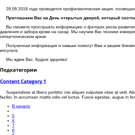
28.09.2018 года проводится профилактическая акция, посвяще
Приглашаем Вас на День открытых дверей, который состоит
Вы сможете прослушать информацию о фаторах риска развития 
давления и забора крови на сахар. Мы научим Вас технике измере
гипертоническом кризе.
Полученная информация и навыки помогут Вам и вашим близки
инсульта.
Мы ждем Вас. Будьте здоровы!
Подкатегории
Content Category 1
Suspendisse at libero porttitor nisi aliquet vulputate vitae at veli
facilisi. In accumsan mattis odio vel luctus. Fusce egestas, augue in 
В начало
5
6
7
8
9