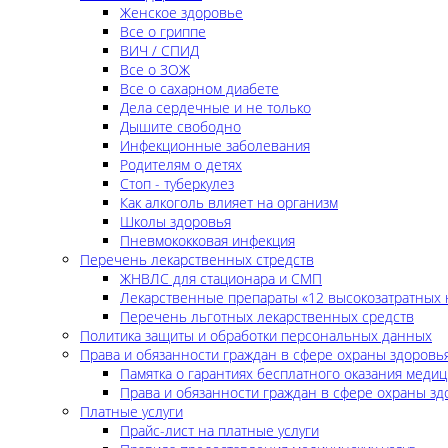
Женское здоровье
Все о гриппе
ВИЧ / СПИД
Все о ЗОЖ
Все о сахарном диабете
Дела сердечные и не только
Дышите свободно
Инфекционные заболевания
Родителям о детях
Стоп - туберкулез
Как алкоголь влияет на организм
Школы здоровья
Пневмококковая инфекция
Перечень лекарственных стредств
ЖНВЛС для стационара и СМП
Лекарственные препараты «12 высокозатратных 
Перечень льготных лекарственных средств
Политика защиты и обработки персональных данных
Права и обязанности граждан в сфере охраны здоровь
Памятка о гарантиях бесплатного оказания меди
Права и обязанности граждан в сфере охраны зд
Платные услуги
Прайс-лист на платные услуги