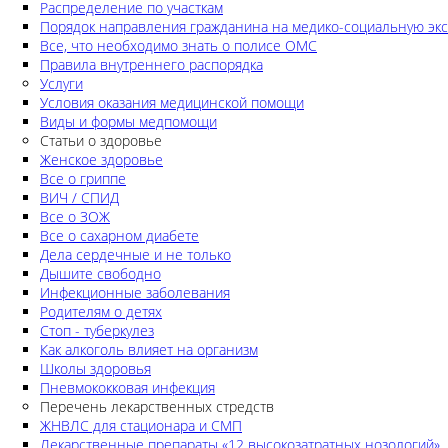
Распределение по участкам
Порядок направления гражданина на медико-социальную экс
Все, что необходимо знать о полисе ОМС
Правила внутреннего распорядка
Услуги
Условия оказания медицинской помощи
Виды и формы медпомощи
Статьи о здоровье
Женское здоровье
Все о гриппе
ВИЧ / СПИД
Все о ЗОЖ
Все о сахарном диабете
Дела сердечные и не только
Дышите свободно
Инфекционные заболевания
Родителям о детях
Стоп - туберкулез
Как алкоголь влияет на организм
Школы здоровья
Пневмококковая инфекция
Перечень лекарственных стредств
ЖНВЛС для стационара и СМП
Лекарственные препараты «12 высокозатратных нозологий»