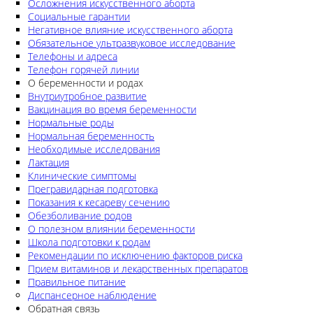
Осложнения искусственного аборта
Социальные гарантии
Негативное влияние искусственного аборта
Обязательное ультразвуковое исследование
Телефоны и адреса
Телефон горячей линии
О беременности и родах
Внутриутробное развитие
Вакцинация во время беременности
Нормальные роды
Нормальная беременность
Необходимые исследования
Лактация
Клинические симптомы
Прегравидарная подготовка
Показания к кесареву сечению
Обезболивание родов
О полезном влиянии беременности
Школа подготовки к родам
Рекомендации по исключению факторов риска
Прием витаминов и лекарственных препаратов
Правильное питание
Диспансерное наблюдение
Обратная связь