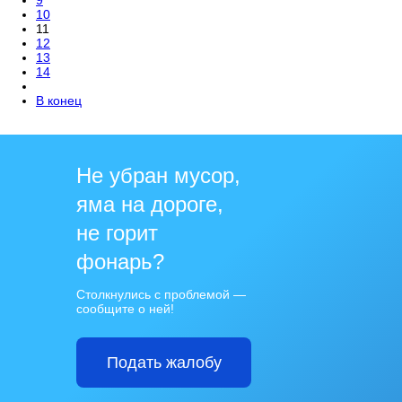
10
11
12
13
14
В конец
Не убран мусор,
яма на дороге,
не горит
фонарь?
Столкнулись с проблемой —
сообщите о ней!
Подать жалобу