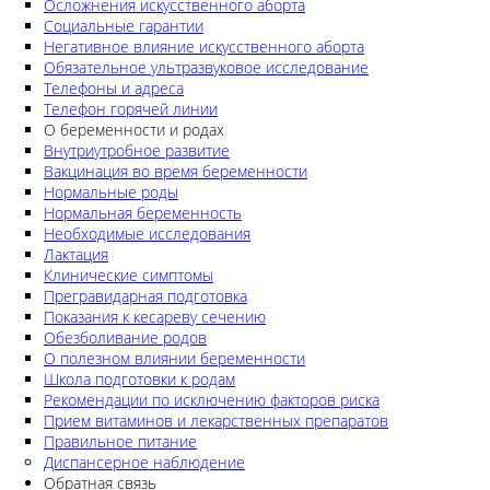
Осложнения искусственного аборта
Социальные гарантии
Негативное влияние искусственного аборта
Обязательное ультразвуковое исследование
Телефоны и адреса
Телефон горячей линии
О беременности и родах
Внутриутробное развитие
Вакцинация во время беременности
Нормальные роды
Нормальная беременность
Необходимые исследования
Лактация
Клинические симптомы
Прегравидарная подготовка
Показания к кесареву сечению
Обезболивание родов
О полезном влиянии беременности
Школа подготовки к родам
Рекомендации по исключению факторов риска
Прием витаминов и лекарственных препаратов
Правильное питание
Диспансерное наблюдение
Обратная связь