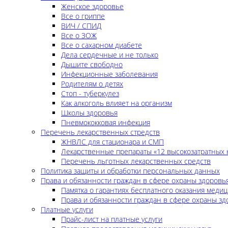
Женское здоровье
Все о гриппе
ВИЧ / СПИД
Все о ЗОЖ
Все о сахарном диабете
Дела сердечные и не только
Дышите свободно
Инфекционные заболевания
Родителям о детях
Стоп - туберкулез
Как алкоголь влияет на организм
Школы здоровья
Пневмококковая инфекция
Перечень лекарственных стредств
ЖНВЛС для стационара и СМП
Лекарственные препараты «12 высокозатратных 
Перечень льготных лекарственных средств
Политика защиты и обработки персональных данных
Права и обязанности граждан в сфере охраны здоровь
Памятка о гарантиях бесплатного оказания меди
Права и обязанности граждан в сфере охраны зд
Платные услуги
Прайс-лист на платные услуги