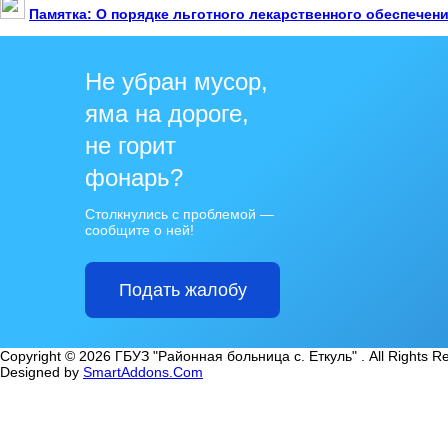
Памятка: О порядке льготного лекарственного обеспечен
Не убран мусор,
яма на дороге,
не горит
фонарь?
Столкнулись с проблемой —
сообщите о ней!
Подать жалобу
Copyright © 2026 ГБУЗ "Районная больница с. Еткуль" . All Rights R
Designed by
SmartAddons.Com