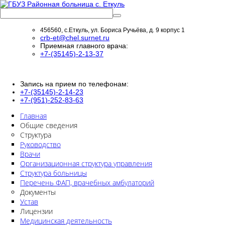
456560, с.Еткуль, ул. Бориса Ручьёва, д. 9 корпус 1
crb-et@chel.surnet.ru
Приемная главного врача:
+7-(35145)-2-13-37
Запись на прием по телефонам:
+7-(35145)-2-14-23
+7-(951)-252-83-63
Главная
Общие сведения
Структура
Руководство
Врачи
Организационная структура управления
Структура больницы
Перечень ФАП, врачебных амбулаторий
Документы
Устав
Лицензии
Медицинская деятельность