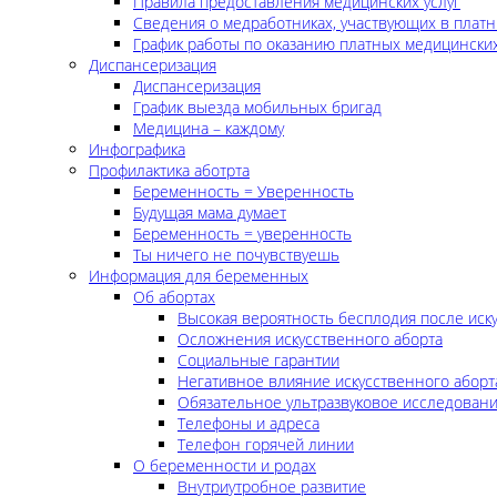
Правила предоставления медицинских услуг
Сведения о медработниках, участвующих в платн
График работы по оказанию платных медицинских
Диспансеризация
Диспансеризация
График выезда мобильных бригад
Медицина – каждому
Инфографика
Профилактика аботрта
Беременность = Уверенность
Будущая мама думает
Беременность = уверенность
Ты ничего не почувствуешь
Информация для беременных
Об абортах
Высокая вероятность бесплодия после иск
Осложнения искусственного аборта
Социальные гарантии
Негативное влияние искусственного аборт
Обязательное ультразвуковое исследован
Телефоны и адреса
Телефон горячей линии
О беременности и родах
Внутриутробное развитие