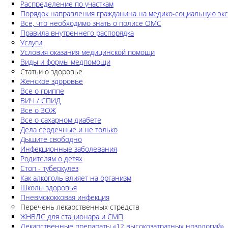
Распределение по участкам
Порядок направления гражданина на медико-социальную экс
Все, что необходимо знать о полисе ОМС
Правила внутреннего распорядка
Услуги
Условия оказания медицинской помощи
Виды и формы медпомощи
Статьи о здоровье
Женское здоровье
Все о гриппе
ВИЧ / СПИД
Все о ЗОЖ
Все о сахарном диабете
Дела сердечные и не только
Дышите свободно
Инфекционные заболевания
Родителям о детях
Стоп - туберкулез
Как алкоголь влияет на организм
Школы здоровья
Пневмококковая инфекция
Перечень лекарственных стредств
ЖНВЛС для стационара и СМП
Лекарственные препараты «12 высокозатратных нозологий»