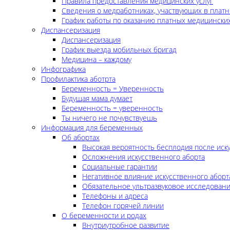
Правила предоставления медицинских услуг
Сведения о медработниках, участвующих в платн
График работы по оказанию платных медицинских
Диспансеризация
Диспансеризация
График выезда мобильных бригад
Медицина – каждому
Инфографика
Профилактика аботрта
Беременность = Уверенность
Будущая мама думает
Беременность = уверенность
Ты ничего не почувствуешь
Информация для беременных
Об абортах
Высокая вероятность бесплодия после иск
Осложнения искусственного аборта
Социальные гарантии
Негативное влияние искусственного аборт
Обязательное ультразвуковое исследован
Телефоны и адреса
Телефон горячей линии
О беременности и родах
Внутриутробное развитие