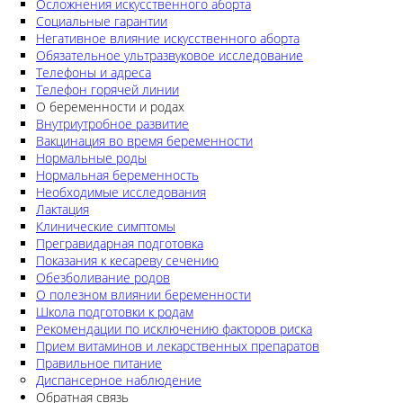
Осложнения искусственного аборта
Социальные гарантии
Негативное влияние искусственного аборта
Обязательное ультразвуковое исследование
Телефоны и адреса
Телефон горячей линии
О беременности и родах
Внутриутробное развитие
Вакцинация во время беременности
Нормальные роды
Нормальная беременность
Необходимые исследования
Лактация
Клинические симптомы
Прегравидарная подготовка
Показания к кесареву сечению
Обезболивание родов
О полезном влиянии беременности
Школа подготовки к родам
Рекомендации по исключению факторов риска
Прием витаминов и лекарственных препаратов
Правильное питание
Диспансерное наблюдение
Обратная связь