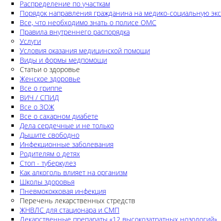
Распределение по участкам
Порядок направления гражданина на медико-социальную экс
Все, что необходимо знать о полисе ОМС
Правила внутреннего распорядка
Услуги
Условия оказания медицинской помощи
Виды и формы медпомощи
Статьи о здоровье
Женское здоровье
Все о гриппе
ВИЧ / СПИД
Все о ЗОЖ
Все о сахарном диабете
Дела сердечные и не только
Дышите свободно
Инфекционные заболевания
Родителям о детях
Стоп - туберкулез
Как алкоголь влияет на организм
Школы здоровья
Пневмококковая инфекция
Перечень лекарственных стредств
ЖНВЛС для стационара и СМП
Лекарственные препараты «12 высокозатратных нозологий»