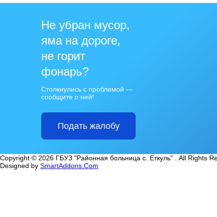
Не убран мусор,
яма на дороге,
не горит
фонарь?
Столкнулись с проблемой —
сообщите о ней!
Подать жалобу
Copyright © 2026 ГБУЗ "Районная больница с. Еткуль" . All Rights R
Designed by
SmartAddons.Com