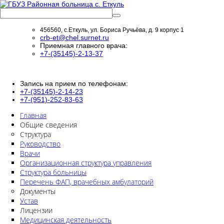
456560, с.Еткуль, ул. Бориса Ручьёва, д. 9 корпус 1
crb-et@chel.surnet.ru
Приемная главного врача:
+7-(35145)-2-13-37
Запись на прием по телефонам:
+7-(35145)-2-14-23
+7-(951)-252-83-63
Главная
Общие сведения
Структура
Руководство
Врачи
Организационная структура управления
Структура больницы
Перечень ФАП, врачебных амбулаторий
Документы
Устав
Лицензии
Медицинская деятельность