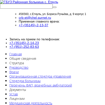
456560, с.Еткуль, ул. Бориса Ручьёва, д. 9 корпус 1
crb-et@chel.surnet.ru
Приемная главного врача:
+7-(35145)-2-13-37
Запись на прием по телефонам:
+7-(35145)-2-14-23
+7-(951)-252-83-63
Главная
Общие сведения
Структура
Руководство
Врачи
Организационная структура управления
Структура больницы
Перечень ФАП, врачебных амбулаторий
Документы
Устав
Лицензии
Медицинская деятельность