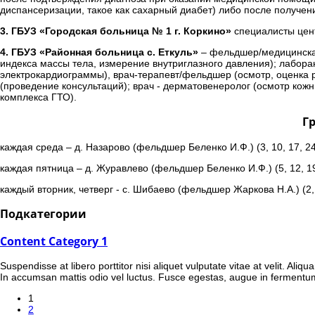
диспансеризации, такое как сахарный диабет) либо после получен
3. ГБУЗ «Городская больница № 1 г. Коркино»
специалисты цент
4. ГБУЗ «Районная больница с. Еткуль»
– фельдшер/медицинская 
индекса массы тела, измерение внутриглазного давления); лабора
электрокардиограммы), врач-терапевт/фельдшер (осмотр, оценка р
(проведение консультаций); врач - дерматовенеролог (осмотр кожн
комплекса ГТО).
Г
каждая среда – д. Назарово (фельдшер Беленко И.Ф.) (3, 10, 17, 2
каждая пятница – д. Журавлево (фельдшер Беленко И.Ф.) (5, 12, 1
каждый вторник, четверг - с. Шибаево (фельдшер Жаркова Н.А.) (2,
Подкатегории
Content Category 1
Suspendisse at libero porttitor nisi aliquet vulputate vitae at velit. Al
In accumsan mattis odio vel luctus. Fusce egestas, augue in fermentu
1
2