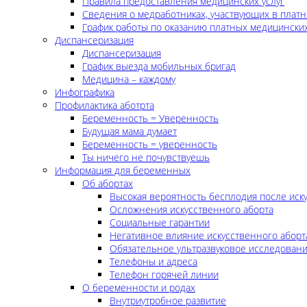
Правила предоставления медицинских услуг
Сведения о медработниках, участвующих в платн
График работы по оказанию платных медицинских
Диспансеризация
Диспансеризация
График выезда мобильных бригад
Медицина – каждому
Инфографика
Профилактика аботрта
Беременность = Уверенность
Будущая мама думает
Беременность = уверенность
Ты ничего не почувствуешь
Информация для беременных
Об абортах
Высокая вероятность бесплодия после иск
Осложнения искусственного аборта
Социальные гарантии
Негативное влияние искусственного аборт
Обязательное ультразвуковое исследован
Телефоны и адреса
Телефон горячей линии
О беременности и родах
Внутриутробное развитие