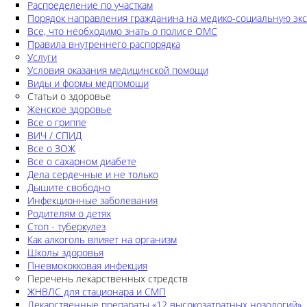
Распределение по участкам
Порядок направления гражданина на медико-социальную экс
Все, что необходимо знать о полисе ОМС
Правила внутреннего распорядка
Услуги
Условия оказания медицинской помощи
Виды и формы медпомощи
Статьи о здоровье
Женское здоровье
Все о гриппе
ВИЧ / СПИД
Все о ЗОЖ
Все о сахарном диабете
Дела сердечные и не только
Дышите свободно
Инфекционные заболевания
Родителям о детях
Стоп - туберкулез
Как алкоголь влияет на организм
Школы здоровья
Пневмококковая инфекция
Перечень лекарственных стредств
ЖНВЛС для стационара и СМП
Лекарственные препараты «12 высокозатратных нозологий»