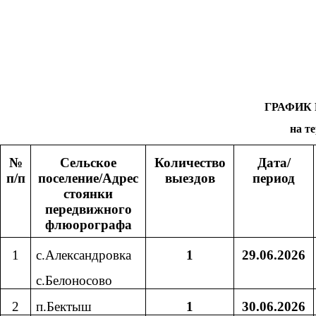
ГРАФИК
на т
№
Сельское
Количество
Дата/
п/п
поселение/Адрес
выездов
период
стоянки
передвижного
флюорографа
1
с.Александровка
1
29.06.2026
с.Белоносово
2
п.Бектыш
1
30.06.2026