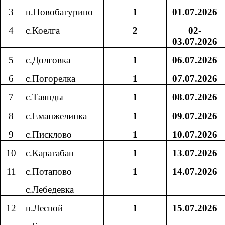
3
п.Новобатурино
1
01.07.2026
4
с.Коелга
2
02-
03.07.2026
5
с.Долговка
1
06.07.2026
6
с.Погорелка
1
07.07.2026
7
с.Таянды
1
08.07.2026
8
с.Еманжелинка
1
09.07.2026
9
с.Писклово
1
10.07.2026
10
с.Каратабан
1
13.07.2026
11
с.Потапово
1
14.07.2026
с.Лебедевка
12
п.Лесной
1
15.07.2026