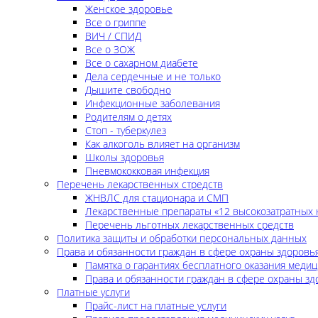
Женское здоровье
Все о гриппе
ВИЧ / СПИД
Все о ЗОЖ
Все о сахарном диабете
Дела сердечные и не только
Дышите свободно
Инфекционные заболевания
Родителям о детях
Стоп - туберкулез
Как алкоголь влияет на организм
Школы здоровья
Пневмококковая инфекция
Перечень лекарственных стредств
ЖНВЛС для стационара и СМП
Лекарственные препараты «12 высокозатратных 
Перечень льготных лекарственных средств
Политика защиты и обработки персональных данных
Права и обязанности граждан в сфере охраны здоровь
Памятка о гарантиях бесплатного оказания меди
Права и обязанности граждан в сфере охраны зд
Платные услуги
Прайс-лист на платные услуги