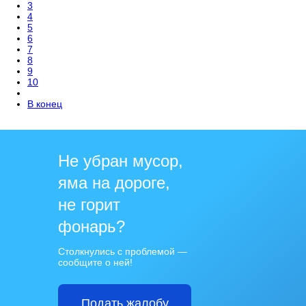
3
4
5
6
7
8
9
10
В конец
Не убран мусор,
яма на дороге,
не горит
фонарь?
Столкнулись с проблемой —
сообщите о ней!
Подать жалобу