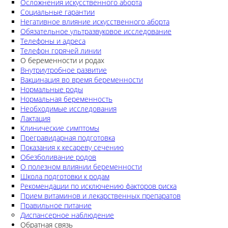
Осложнения искусственного аборта
Социальные гарантии
Негативное влияние искусственного аборта
Обязательное ультразвуковое исследование
Телефоны и адреса
Телефон горячей линии
О беременности и родах
Внутриутробное развитие
Вакцинация во время беременности
Нормальные роды
Нормальная беременность
Необходимые исследования
Лактация
Клинические симптомы
Прегравидарная подготовка
Показания к кесареву сечению
Обезболивание родов
О полезном влиянии беременности
Школа подготовки к родам
Рекомендации по исключению факторов риска
Прием витаминов и лекарственных препаратов
Правильное питание
Диспансерное наблюдение
Обратная связь