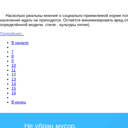
Насколько реальны мнения о социально-приемлемой норме потре
населения ждать не приходится. Остаётся минимизировать вред от
определённой модели, стиля - культуры пития).
Подробнее...
В начало
7
8
9
10
11
12
13
14
15
16
В конец
Не убран мусор,