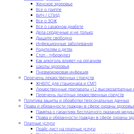
Женское здоровье
Все о гриппе
ВИЧ / СПИД
Все о ЗОЖ
Все о сахарном диабете
Дела сердечные и не только
Дышите свободно
Инфекционные заболевания
Родителям о детях
Стоп - туберкулез
Как алкоголь влияет на организм
Школы здоровья
Пневмококковая инфекция
Перечень лекарственных стредств
ЖНВЛС для стационара и СМП
Лекарственные препараты «12 высокозатратных 
Перечень льготных лекарственных средств
Политика защиты и обработки персональных данных
Права и обязанности граждан в сфере охраны здоровь
Памятка о гарантиях бесплатного оказания меди
Права и обязанности граждан в сфере охраны зд
Платные услуги
Прайс-лист на платные услуги