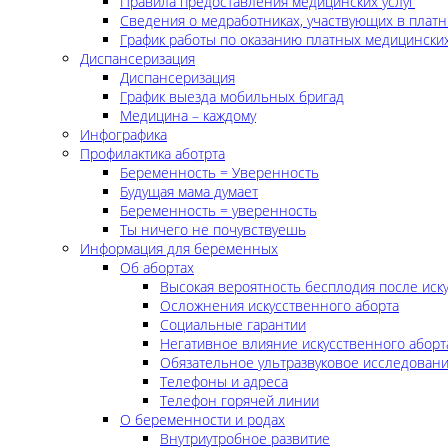
Правила предоставления медицинских услуг
Сведения о медработниках, участвующих в платн
График работы по оказанию платных медицинских
Диспансеризация
Диспансеризация
График выезда мобильных бригад
Медицина – каждому
Инфографика
Профилактика аботрта
Беременность = Уверенность
Будущая мама думает
Беременность = уверенность
Ты ничего не почувствуешь
Информация для беременных
Об абортах
Высокая вероятность бесплодия после иск
Осложнения искусственного аборта
Социальные гарантии
Негативное влияние искусственного аборт
Обязательное ультразвуковое исследован
Телефоны и адреса
Телефон горячей линии
О беременности и родах
Внутриутробное развитие