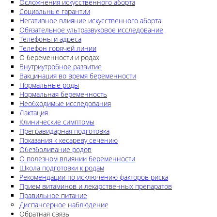
Осложнения искусственного аборта
Социальные гарантии
Негативное влияние искусственного аборта
Обязательное ультразвуковое исследование
Телефоны и адреса
Телефон горячей линии
О беременности и родах
Внутриутробное развитие
Вакцинация во время беременности
Нормальные роды
Нормальная беременность
Необходимые исследования
Лактация
Клинические симптомы
Прегравидарная подготовка
Показания к кесареву сечению
Обезболивание родов
О полезном влиянии беременности
Школа подготовки к родам
Рекомендации по исключению факторов риска
Прием витаминов и лекарственных препаратов
Правильное питание
Диспансерное наблюдение
Обратная связь