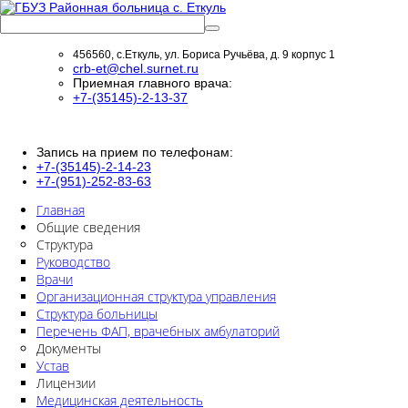
456560, с.Еткуль, ул. Бориса Ручьёва, д. 9 корпус 1
crb-et@chel.surnet.ru
Приемная главного врача:
+7-(35145)-2-13-37
Запись на прием по телефонам:
+7-(35145)-2-14-23
+7-(951)-252-83-63
Главная
Общие сведения
Структура
Руководство
Врачи
Организационная структура управления
Структура больницы
Перечень ФАП, врачебных амбулаторий
Документы
Устав
Лицензии
Медицинская деятельность