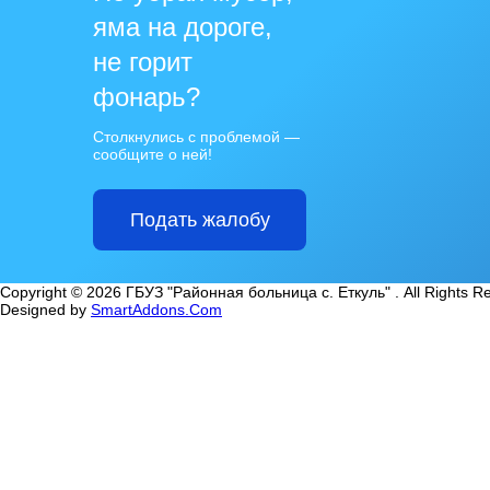
яма на дороге,
не горит
фонарь?
Столкнулись с проблемой —
сообщите о ней!
Подать жалобу
Copyright © 2026 ГБУЗ "Районная больница с. Еткуль" . All Rights R
Designed by
SmartAddons.Com