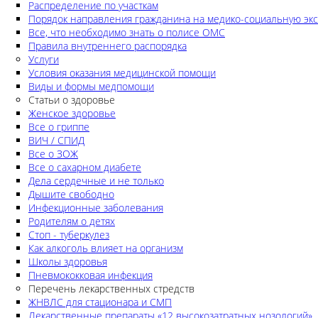
Распределение по участкам
Порядок направления гражданина на медико-социальную экс
Все, что необходимо знать о полисе ОМС
Правила внутреннего распорядка
Услуги
Условия оказания медицинской помощи
Виды и формы медпомощи
Статьи о здоровье
Женское здоровье
Все о гриппе
ВИЧ / СПИД
Все о ЗОЖ
Все о сахарном диабете
Дела сердечные и не только
Дышите свободно
Инфекционные заболевания
Родителям о детях
Стоп - туберкулез
Как алкоголь влияет на организм
Школы здоровья
Пневмококковая инфекция
Перечень лекарственных стредств
ЖНВЛС для стационара и СМП
Лекарственные препараты «12 высокозатратных нозологий»