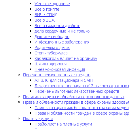
Женское здоровье
Все о гриппе
ВИЧ / СПИД
Все о ЗОЖ
Все о сахарном диабете
Дела сердечные и не только
Дышите свободно
Инфекционные заболевания
Родителям о детях
Стоп - туберкулез
Как алкоголь влияет на организм
Школы здоровья
Пневмококковая инфекция
Перечень лекарственных стредств
ЖНВЛС для стационара и СМП
Лекарственные препараты «12 высокозатратных 
Перечень льготных лекарственных средств
Политика защиты и обработки персональных данных
Права и обязанности граждан в сфере охраны здоровь
Памятка о гарантиях бесплатного оказания меди
Права и обязанности граждан в сфере охраны зд
Платные услуги
Прайс-лист на платные услуги