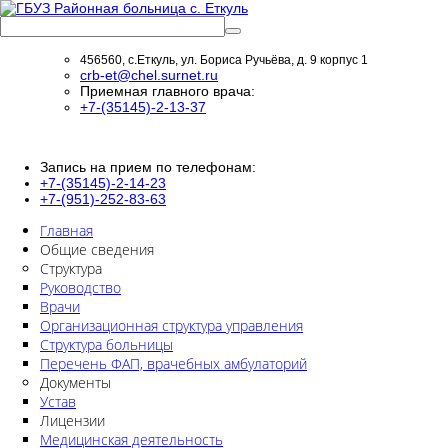
456560, с.Еткуль, ул. Бориса Ручьёва, д. 9 корпус 1
crb-et@chel.surnet.ru
Приемная главного врача:
+7-(35145)-2-13-37
Запись на прием по телефонам:
+7-(35145)-2-14-23
+7-(951)-252-83-63
Главная
Общие сведения
Структура
Руководство
Врачи
Организационная структура управления
Структура больницы
Перечень ФАП, врачебных амбулаторий
Документы
Устав
Лицензии
Медицинская деятельность