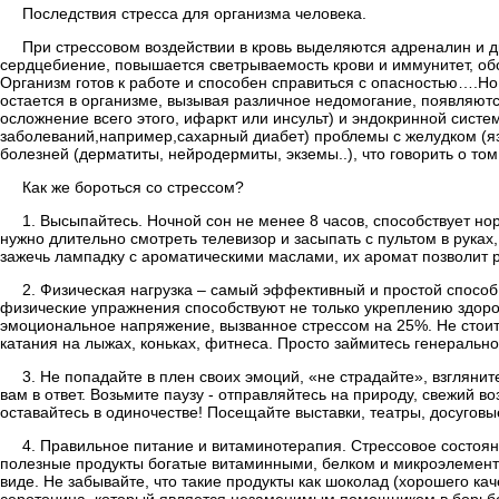
Последствия стресса для организма человека.
При стрессовом воздействии в кровь выделяются адреналин и др
сердцебиение, повышается светрываемость крови и иммунитет, о
Организм готов к работе и способен справиться с опасностью….Но
остается в организме, вызывая различное недомогание, появляютс
осложнение всего этого, ифаркт или инсульт) и эндокринной сист
заболеваний,например,сахарный диабет) проблемы с желудком (яз
болезней (дерматиты, нейродермиты, экземы..), что говорить о то
Как же бороться со стрессом?
1. Высыпайтесь. Ночной сон не менее 8 часов, способствует н
нужно длительно смотреть телевизор и засыпать с пультом в руках
зажечь лампадку с ароматическими маслами, их аромат позволит р
2. Физическая нагрузка – самый эффективный и простой способ
физические упражнения способствуют не только укреплению здоров
эмоциональное напряжение, вызванное стрессом на 25%. Не стоит
катания на лыжах, коньках, фитнеса. Просто займитесь генераль
3. Не попадайте в плен своих эмоций, «не страдайте», взгляни
вам в ответ. Возьмите паузу - отправляйтесь на природу, свежий 
оставайтесь в одиночестве! Посещайте выставки, театры, досуговы
4. Правильное питание и витаминотерапия. Стрессовое состоян
полезные продукты богатые витаминными, белком и микроэлемента
виде. Не забывайте, что такие продукты как шоколад (хорошего ка
серотонина, который является незаменимым помощником в борьбе 