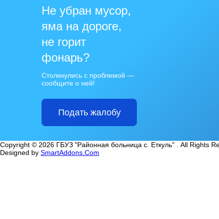
Не убран мусор,
яма на дороге,
не горит
фонарь?
Столкнулись с проблемой —
сообщите о ней!
Подать жалобу
Copyright © 2026 ГБУЗ "Районная больница с. Еткуль" . All Rights R
Designed by
SmartAddons.Com