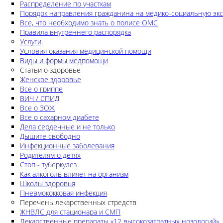
Распределение по участкам
Порядок направления гражданина на медико-социальную экс
Все, что необходимо знать о полисе ОМС
Правила внутреннего распорядка
Услуги
Условия оказания медицинской помощи
Виды и формы медпомощи
Статьи о здоровье
Женское здоровье
Все о гриппе
ВИЧ / СПИД
Все о ЗОЖ
Все о сахарном диабете
Дела сердечные и не только
Дышите свободно
Инфекционные заболевания
Родителям о детях
Стоп - туберкулез
Как алкоголь влияет на организм
Школы здоровья
Пневмококковая инфекция
Перечень лекарственных стредств
ЖНВЛС для стационара и СМП
Лекарственные препараты «12 высокозатратных нозологий»