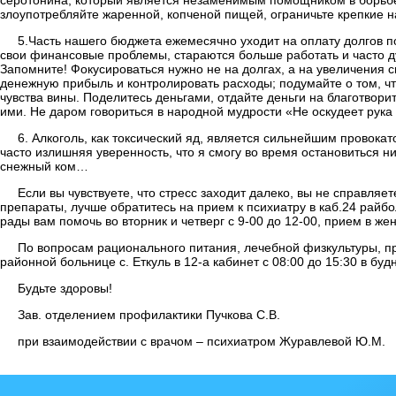
злоупотребляйте жаренной, копченой пищей, ограничьте крепкие на
5.Часть нашего бюджета ежемесячно уходит на оплату долгов по
свои финансовые проблемы, стараются больше работать и часто ду
Запомните! Фокусироваться нужно не на долгах, а на увеличения
денежную прибыль и контролировать расходы; подумайте о том, чт
чувства вины. Поделитесь деньгами, отдайте деньги на благотворит
ими. Не даром говориться в народной мудрости «Не оскудеет рука
6. Алкоголь, как токсический яд, является сильнейшим провока
часто излишняя уверенность, что я смогу во время остановиться ни
снежный ком…
Если вы чувствуете, что стресс заходит далеко, вы не справл
препараты, лучше обратитесь на прием к психиатру в каб.24 райбол
рады вам помочь во вторник и четверг с 9-00 до 12-00, прием в же
По вопросам рационального питания, лечебной физкультуры, п
районной больнице с. Еткуль в 12-а кабинет с 08:00 до 15:30 в буд
Будьте здоровы!
Зав. отделением профилактики Пучкова С.В.
при взаимодействии с врачом – психиатром Журавлевой Ю.М.