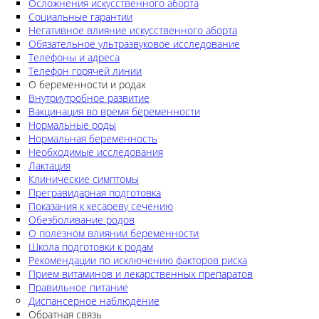
Осложнения искусственного аборта
Социальные гарантии
Негативное влияние искусственного аборта
Обязательное ультразвуковое исследование
Телефоны и адреса
Телефон горячей линии
О беременности и родах
Внутриутробное развитие
Вакцинация во время беременности
Нормальные роды
Нормальная беременность
Необходимые исследования
Лактация
Клинические симптомы
Прегравидарная подготовка
Показания к кесареву сечению
Обезболивание родов
О полезном влиянии беременности
Школа подготовки к родам
Рекомендации по исключению факторов риска
Прием витаминов и лекарственных препаратов
Правильное питание
Диспансерное наблюдение
Обратная связь