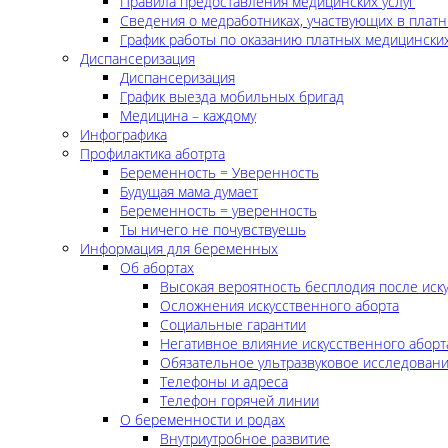
Правила предоставления медицинских услуг
Сведения о медработниках, участвующих в платн
График работы по оказанию платных медицинских
Диспансеризация
Диспансеризация
График выезда мобильных бригад
Медицина – каждому
Инфографика
Профилактика аботрта
Беременность = Уверенность
Будущая мама думает
Беременность = уверенность
Ты ничего не почувствуешь
Информация для беременных
Об абортах
Высокая вероятность бесплодия после иск
Осложнения искусственного аборта
Социальные гарантии
Негативное влияние искусственного аборт
Обязательное ультразвуковое исследован
Телефоны и адреса
Телефон горячей линии
О беременности и родах
Внутриутробное развитие