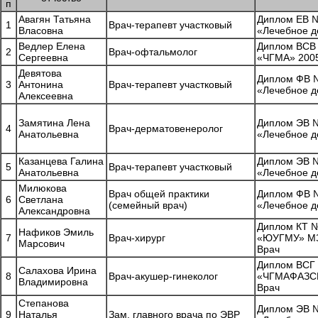
п
Авагян Татьяна
Диплом ЕВ №
1
Врач-терапевт участковый
Власовна
«Лечебное д
Ведлер Елена
Диплом ВСВ
2
Врач-офтальмолог
Сергеевна
«ЧГМА» 2005
Девятова
Диплом ФВ №
3
Антонина
Врач-терапевт участковый
«Лечебное д
Алексеевна
Замятина Лена
Диплом ЭВ №
4
Врач-дерматовенеролог
Анатольевна
«Лечебное д
Казанцева Галина
Диплом ЭВ №
5
Врач-терапевт участковый
Анатольевна
«Лечебное д
Милюкова
Врач общей практики
Диплом ФВ №
6
Светлана
(семейный врач)
«Лечебное д
Александровна
Диплом КТ 
Нафиков Эмиль
7
Врач-хирург
«ЮУГМУ» МЗ
Марсович
Врач
Диплом ВСГ
Салахова Ирина
8
Врач-акушер-гинеколог
«ЧГМАФАЗСР»
Владимировна
Врач
Степанова
Диплом ЭВ №
9
Наталья
Зам. главного врача по ЭВР