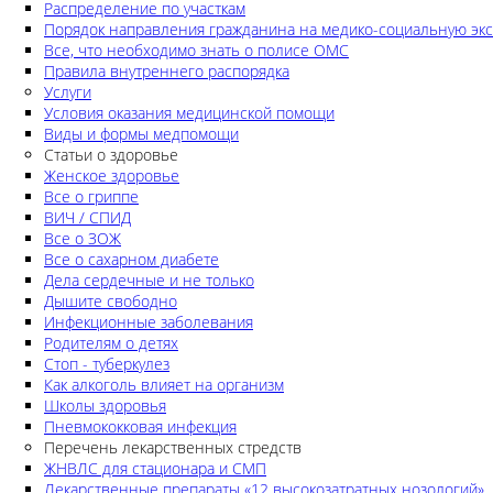
Распределение по участкам
Порядок направления гражданина на медико-социальную экс
Все, что необходимо знать о полисе ОМС
Правила внутреннего распорядка
Услуги
Условия оказания медицинской помощи
Виды и формы медпомощи
Статьи о здоровье
Женское здоровье
Все о гриппе
ВИЧ / СПИД
Все о ЗОЖ
Все о сахарном диабете
Дела сердечные и не только
Дышите свободно
Инфекционные заболевания
Родителям о детях
Стоп - туберкулез
Как алкоголь влияет на организм
Школы здоровья
Пневмококковая инфекция
Перечень лекарственных стредств
ЖНВЛС для стационара и СМП
Лекарственные препараты «12 высокозатратных нозологий»