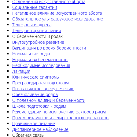
Осложнения искусственного аборта
Социальные гарантии
Негативное влияние искусственного аборта
Обязательное ультразвуковое исследование
Телефоны и адреса
Телефон горячей линии
О беременности и родах
Внутриутробное развитие
Вакцинация во время беременности
Нормальные роды
Нормальная беременность
Необходимые исследования
Лактация
Клинические симптомы
Прегравидарная подготовка
Показания к кесареву сечению
Обезболивание родов
О полезном влиянии беременности
Школа подготовки к родам
Рекомендации по исключению факторов риска
Прием витаминов и лекарственных препаратов
Правильное питание
Диспансерное наблюдение
Обратная связь