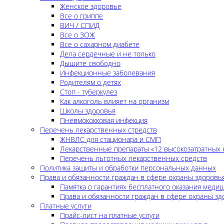
Женское здоровье
Все о гриппе
ВИЧ / СПИД
Все о ЗОЖ
Все о сахарном диабете
Дела сердечные и не только
Дышите свободно
Инфекционные заболевания
Родителям о детях
Стоп - туберкулез
Как алкоголь влияет на организм
Школы здоровья
Пневмококковая инфекция
Перечень лекарственных стредств
ЖНВЛС для стационара и СМП
Лекарственные препараты «12 высокозатратных 
Перечень льготных лекарственных средств
Политика защиты и обработки персональных данных
Права и обязанности граждан в сфере охраны здоровь
Памятка о гарантиях бесплатного оказания меди
Права и обязанности граждан в сфере охраны зд
Платные услуги
Прайс-лист на платные услуги