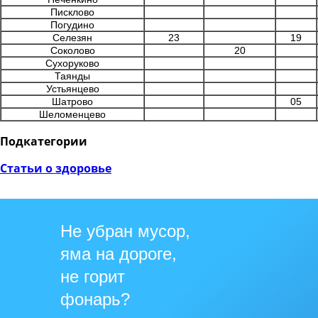
Писклово
Погудино
Селезян
23
19
Соколово
20
Сухоруково
Таянды
Устьянцево
Шатрово
05
Шеломенцево
Подкатегории
Статьи о здоровье
Не убран мусор,
яма на дороге,
не горит
фонарь?