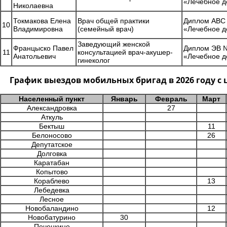
«Лечебное д
Николаевна
Токмакова Елена
Врач общей практики
Диплом АВС 
10
Владимировна
(семейный врач)
«Лечебное д
Заведующий женской
Францыско Павел
Диплом ЭВ №
11
консультацией врач-акушер-
Анатольевич
«Лечебное д
гинеколог
График выездов мобильных бригад в 2026 году 
Населенный пункт
Январь
Февраль
Март
Александровка
27
Аткуль
Бектыш
11
Белоносово
26
Депутатское
Долговка
Каратабан
Копытово
Кораблево
13
Лебедевка
Лесное
Новобаландино
12
Новобатурино
30
Печенкино