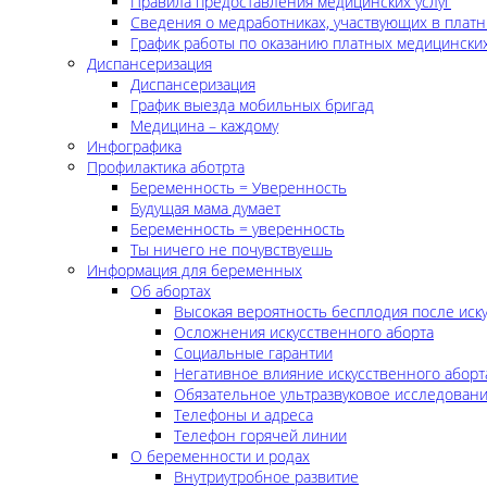
Правила предоставления медицинских услуг
Сведения о медработниках, участвующих в платн
График работы по оказанию платных медицинских
Диспансеризация
Диспансеризация
График выезда мобильных бригад
Медицина – каждому
Инфографика
Профилактика аботрта
Беременность = Уверенность
Будущая мама думает
Беременность = уверенность
Ты ничего не почувствуешь
Информация для беременных
Об абортах
Высокая вероятность бесплодия после иск
Осложнения искусственного аборта
Социальные гарантии
Негативное влияние искусственного аборт
Обязательное ультразвуковое исследован
Телефоны и адреса
Телефон горячей линии
О беременности и родах
Внутриутробное развитие