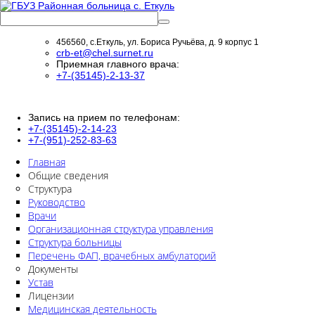
456560, с.Еткуль, ул. Бориса Ручьёва, д. 9 корпус 1
crb-et@chel.surnet.ru
Приемная главного врача:
+7-(35145)-2-13-37
Запись на прием по телефонам:
+7-(35145)-2-14-23
+7-(951)-252-83-63
Главная
Общие сведения
Структура
Руководство
Врачи
Организационная структура управления
Структура больницы
Перечень ФАП, врачебных амбулаторий
Документы
Устав
Лицензии
Медицинская деятельность