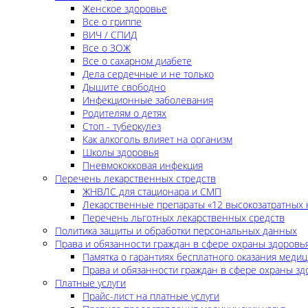
Женское здоровье
Все о гриппе
ВИЧ / СПИД
Все о ЗОЖ
Все о сахарном диабете
Дела сердечные и не только
Дышите свободно
Инфекционные заболевания
Родителям о детях
Стоп - туберкулез
Как алкоголь влияет на организм
Школы здоровья
Пневмококковая инфекция
Перечень лекарственных стредств
ЖНВЛС для стационара и СМП
Лекарственные препараты «12 высокозатратных 
Перечень льготных лекарственных средств
Политика защиты и обработки персональных данных
Права и обязанности граждан в сфере охраны здоровь
Памятка о гарантиях бесплатного оказания меди
Права и обязанности граждан в сфере охраны зд
Платные услуги
Прайс-лист на платные услуги