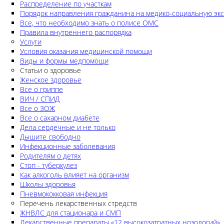
Распределение по участкам
Порядок направления гражданина на медико-социальную экс
Все, что необходимо знать о полисе ОМС
Правила внутреннего распорядка
Услуги
Условия оказания медицинской помощи
Виды и формы медпомощи
Статьи о здоровье
Женское здоровье
Все о гриппе
ВИЧ / СПИД
Все о ЗОЖ
Все о сахарном диабете
Дела сердечные и не только
Дышите свободно
Инфекционные заболевания
Родителям о детях
Стоп - туберкулез
Как алкоголь влияет на организм
Школы здоровья
Пневмококковая инфекция
Перечень лекарственных стредств
ЖНВЛС для стационара и СМП
Лекарственные препараты «12 высокозатратных нозологий»