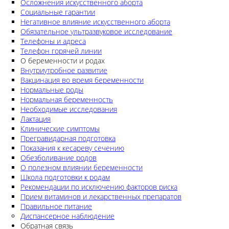
Осложнения искусственного аборта
Социальные гарантии
Негативное влияние искусственного аборта
Обязательное ультразвуковое исследование
Телефоны и адреса
Телефон горячей линии
О беременности и родах
Внутриутробное развитие
Вакцинация во время беременности
Нормальные роды
Нормальная беременность
Необходимые исследования
Лактация
Клинические симптомы
Прегравидарная подготовка
Показания к кесареву сечению
Обезболивание родов
О полезном влиянии беременности
Школа подготовки к родам
Рекомендации по исключению факторов риска
Прием витаминов и лекарственных препаратов
Правильное питание
Диспансерное наблюдение
Обратная связь