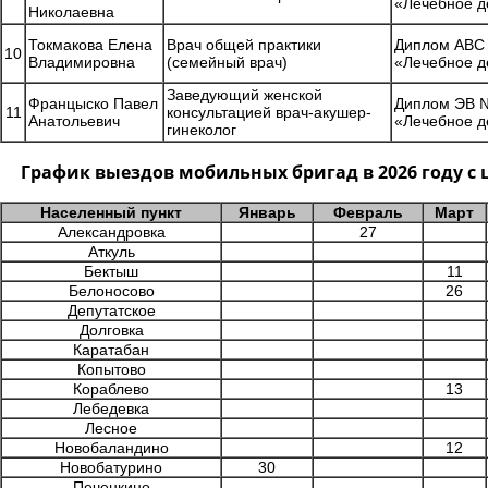
«Лечебное д
Николаевна
Токмакова Елена
Врач общей практики
Диплом АВС 
10
Владимировна
(семейный врач)
«Лечебное д
Заведующий женской
Францыско Павел
Диплом ЭВ №
11
консультацией врач-акушер-
Анатольевич
«Лечебное д
гинеколог
График выездов мобильных бригад в 2026 году 
Населенный пункт
Январь
Февраль
Март
Александровка
27
Аткуль
Бектыш
11
Белоносово
26
Депутатское
Долговка
Каратабан
Копытово
Кораблево
13
Лебедевка
Лесное
Новобаландино
12
Новобатурино
30
Печенкино