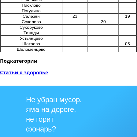
Писклово
Погудино
Селезян
23
19
Соколово
20
Сухоруково
Таянды
Устьянцево
Шатрово
05
Шеломенцево
Подкатегории
Статьи о здоровье
Не убран мусор,
яма на дороге,
не горит
фонарь?