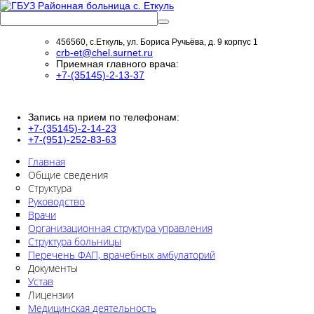
456560, с.Еткуль, ул. Бориса Ручьёва, д. 9 корпус 1
crb-et@chel.surnet.ru
Приемная главного врача:
+7-(35145)-2-13-37
Запись на прием по телефонам:
+7-(35145)-2-14-23
+7-(951)-252-83-63
Главная
Общие сведения
Структура
Руководство
Врачи
Организационная структура управления
Структура больницы
Перечень ФАП, врачебных амбулаторий
Документы
Устав
Лицензии
Медицинская деятельность