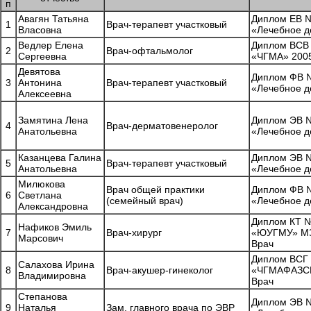
п
Авагян Татьяна
Диплом ЕВ №
1
Врач-терапевт участковый
Власовна
«Лечебное д
Ведлер Елена
Диплом ВСВ
2
Врач-офтальмолог
Сергеевна
«ЧГМА» 2005
Девятова
Диплом ФВ №
3
Антонина
Врач-терапевт участковый
«Лечебное д
Алексеевна
Замятина Лена
Диплом ЭВ №
4
Врач-дерматовенеролог
Анатольевна
«Лечебное д
Казанцева Галина
Диплом ЭВ №
5
Врач-терапевт участковый
Анатольевна
«Лечебное д
Милюкова
Врач общей практики
Диплом ФВ №
6
Светлана
(семейный врач)
«Лечебное д
Александровна
Диплом КТ 
Нафиков Эмиль
7
Врач-хирург
«ЮУГМУ» МЗ
Марсович
Врач
Диплом ВСГ
Салахова Ирина
8
Врач-акушер-гинеколог
«ЧГМАФАЗСР»
Владимировна
Врач
Степанова
Диплом ЭВ №
9
Наталья
Зам. главного врача по ЭВР