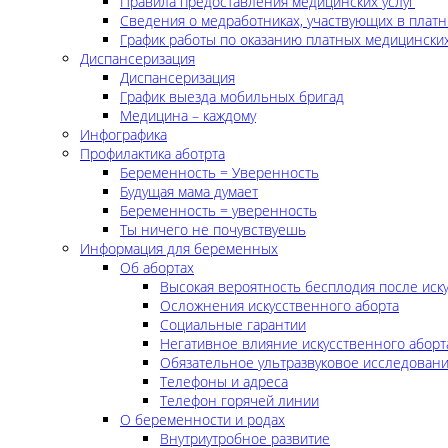
Правила предоставления медицинских услуг
Сведения о медработниках, участвующих в платн
График работы по оказанию платных медицинских
Диспансеризация
Диспансеризация
График выезда мобильных бригад
Медицина – каждому
Инфографика
Профилактика аботрта
Беременность = Уверенность
Будущая мама думает
Беременность = уверенность
Ты ничего не почувствуешь
Информация для беременных
Об абортах
Высокая вероятность бесплодия после иск
Осложнения искусственного аборта
Социальные гарантии
Негативное влияние искусственного аборт
Обязательное ультразвуковое исследован
Телефоны и адреса
Телефон горячей линии
О беременности и родах
Внутриутробное развитие