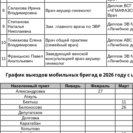
Диплом ВСГ
Салахова Ирина
8
Врач-акушер-гинеколог
«ЧГМАФАЗСР»
Владимировна
Врач
Степанова
Диплом ЭВ №
9
Наталья
Зам. главного врача по ЭВР
«Лечебное д
Николаевна
Токмакова Елена
Врач общей практики
Диплом АВС 
10
Владимировна
(семейный врач)
«Лечебное д
Заведующий женской
Францыско Павел
Диплом ЭВ №
11
консультацией врач-акушер-
Анатольевич
«Лечебное д
гинеколог
График выездов мобильных бригад в 2026 году 
Населенный пункт
Январь
Февраль
Март
Александровка
27
Аткуль
Бектыш
11
Белоносово
26
Депутатское
Долговка
Каратабан
Копытово