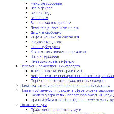
Женское здоровье
Все о гриппе
ВИЧ / СПИД
Все о ЗОЖ
Все о сахарном диабете
Дела сердечные и не только
Дышите свободно
Инфекционные заболевания
Родителям о детях
Стоп - туберкулез
Как алкоголь влияет на организм
Школы здоровья
Пневмококковая инфекция
Перечень лекарственных стредств
ЖНВЛС для стационара и СМП
Лекарственные препараты «12 высокозатратных 
Перечень льготных лекарственных средств
Политика защиты и обработки персональных данных
Права и обязанности граждан в сфере охраны здоровь
Памятка о гарантиях бесплатного оказания меди
Права и обязанности граждан в сфере охраны зд
Платные услуги
Прайс-лист на платные услуги