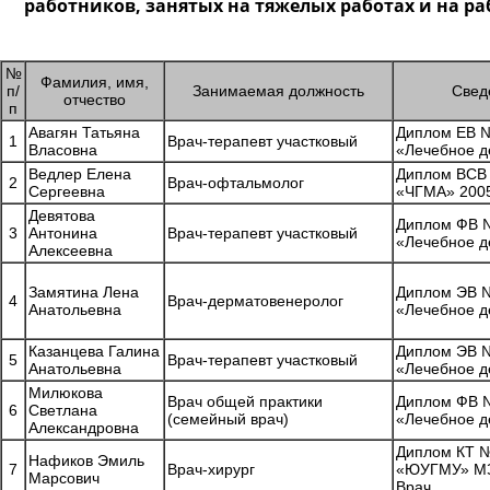
работников, занятых на тяжелых работах и на р
№
Фамилия, имя,
п/
Занимаемая должность
Свед
отчество
п
Авагян Татьяна
Диплом ЕВ №
1
Врач-терапевт участковый
Власовна
«Лечебное д
Ведлер Елена
Диплом ВСВ
2
Врач-офтальмолог
Сергеевна
«ЧГМА» 2005
Девятова
Диплом ФВ №
3
Антонина
Врач-терапевт участковый
«Лечебное д
Алексеевна
Замятина Лена
Диплом ЭВ №
4
Врач-дерматовенеролог
Анатольевна
«Лечебное д
Казанцева Галина
Диплом ЭВ №
5
Врач-терапевт участковый
Анатольевна
«Лечебное д
Милюкова
Врач общей практики
Диплом ФВ №
6
Светлана
(семейный врач)
«Лечебное д
Александровна
Диплом КТ 
Нафиков Эмиль
7
Врач-хирург
«ЮУГМУ» МЗ
Марсович
Врач