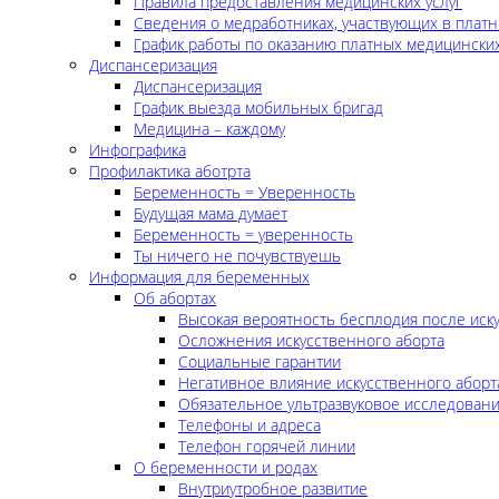
Правила предоставления медицинских услуг
Сведения о медработниках, участвующих в платн
График работы по оказанию платных медицинских
Диспансеризация
Диспансеризация
График выезда мобильных бригад
Медицина – каждому
Инфографика
Профилактика аботрта
Беременность = Уверенность
Будущая мама думает
Беременность = уверенность
Ты ничего не почувствуешь
Информация для беременных
Об абортах
Высокая вероятность бесплодия после иск
Осложнения искусственного аборта
Социальные гарантии
Негативное влияние искусственного аборт
Обязательное ультразвуковое исследован
Телефоны и адреса
Телефон горячей линии
О беременности и родах
Внутриутробное развитие