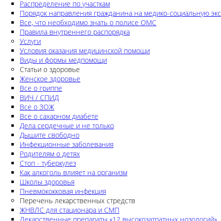
Распределение по участкам
Порядок направления гражданина на медико-социальную экс
Все, что необходимо знать о полисе ОМС
Правила внутреннего распорядка
Услуги
Условия оказания медицинской помощи
Виды и формы медпомощи
Статьи о здоровье
Женское здоровье
Все о гриппе
ВИЧ / СПИД
Все о ЗОЖ
Все о сахарном диабете
Дела сердечные и не только
Дышите свободно
Инфекционные заболевания
Родителям о детях
Стоп - туберкулез
Как алкоголь влияет на организм
Школы здоровья
Пневмококковая инфекция
Перечень лекарственных стредств
ЖНВЛС для стационара и СМП
Лекарственные препараты «12 высокозатратных нозологий»