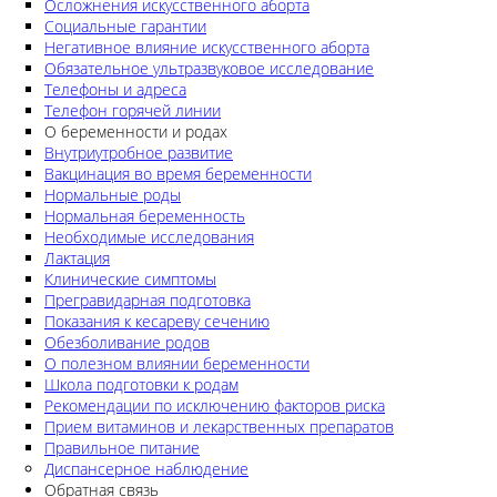
Осложнения искусственного аборта
Социальные гарантии
Негативное влияние искусственного аборта
Обязательное ультразвуковое исследование
Телефоны и адреса
Телефон горячей линии
О беременности и родах
Внутриутробное развитие
Вакцинация во время беременности
Нормальные роды
Нормальная беременность
Необходимые исследования
Лактация
Клинические симптомы
Прегравидарная подготовка
Показания к кесареву сечению
Обезболивание родов
О полезном влиянии беременности
Школа подготовки к родам
Рекомендации по исключению факторов риска
Прием витаминов и лекарственных препаратов
Правильное питание
Диспансерное наблюдение
Обратная связь