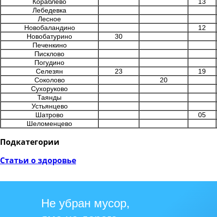
Кораблево
13
Лебедевка
Лесное
Новобаландино
12
Новобатурино
30
Печенкино
Писклово
Погудино
Селезян
23
19
Соколово
20
Сухоруково
Таянды
Устьянцево
Шатрово
05
Шеломенцево
Подкатегории
Статьи о здоровье
Не убран мусор,