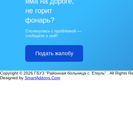
яма на дороге,
не горит
фонарь?
Столкнулись с проблемой —
сообщите о ней!
Подать жалобу
Copyright © 2026 ГБУЗ "Районная больница с. Еткуль" . All Rights R
Designed by
SmartAddons.Com