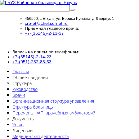
456560, с.Еткуль, ул. Бориса Ручьёва, д. 9 корпус 1
crb-et@chel.surnet.ru
Приемная главного врача:
+7-(35145)-2-13-37
Запись на прием по телефонам:
+7-(35145)-2-14-23
+7-(951)-252-83-63
Главная
Общие сведения
Структура
Руководство
Врачи
Организационная структура управления
Структура больницы
Перечень ФАП, врачебных амбулаторий
Документы
Устав
Лицензии
Медицинская деятельность