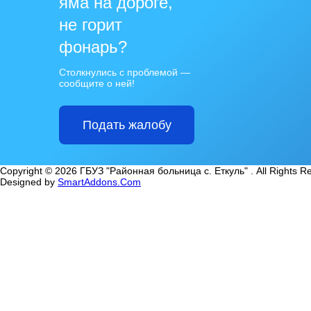
яма на дороге,
не горит
фонарь?
Столкнулись с проблемой —
сообщите о ней!
Подать жалобу
Copyright © 2026 ГБУЗ "Районная больница с. Еткуль" . All Rights R
Designed by
SmartAddons.Com