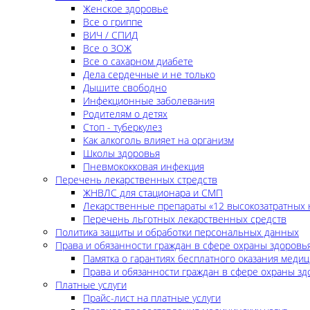
Женское здоровье
Все о гриппе
ВИЧ / СПИД
Все о ЗОЖ
Все о сахарном диабете
Дела сердечные и не только
Дышите свободно
Инфекционные заболевания
Родителям о детях
Стоп - туберкулез
Как алкоголь влияет на организм
Школы здоровья
Пневмококковая инфекция
Перечень лекарственных стредств
ЖНВЛС для стационара и СМП
Лекарственные препараты «12 высокозатратных 
Перечень льготных лекарственных средств
Политика защиты и обработки персональных данных
Права и обязанности граждан в сфере охраны здоровь
Памятка о гарантиях бесплатного оказания меди
Права и обязанности граждан в сфере охраны зд
Платные услуги
Прайс-лист на платные услуги