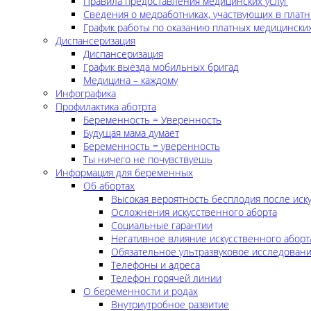
Правила предоставления медицинских услуг
Сведения о медработниках, участвующих в платн
График работы по оказанию платных медицинских
Диспансеризация
Диспансеризация
График выезда мобильных бригад
Медицина – каждому
Инфографика
Профилактика аботрта
Беременность = Уверенность
Будущая мама думает
Беременность = уверенность
Ты ничего не почувствуешь
Информация для беременных
Об абортах
Высокая вероятность бесплодия после иск
Осложнения искусственного аборта
Социальные гарантии
Негативное влияние искусственного аборт
Обязательное ультразвуковое исследован
Телефоны и адреса
Телефон горячей линии
О беременности и родах
Внутриутробное развитие