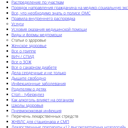
Распределение по участкам
Порядок направления гражданина на медико-социальную экс
Все, что необходимо знать о полисе ОМС
Правила внутреннего распорядка
Услуги
Условия оказания медицинской помощи
Виды и формы медпомощи
Статьи о здоровье
Женское здоровье
Все о гриппе
ВИЧ / СПИД
Все о ЗОЖ
Все о сахарном диабете
Дела сердечные и не только
Дышите свободно
Инфекционные заболевания
Родителям о детях
Стоп - туберкулез
Как алкоголь влияет на организм
Школы здоровья
Пневмококковая инфекция
Перечень лекарственных стредств
ЖНВЛС для стационара и СМП
Лекарственные препараты «12 высокозатратных нозологий»