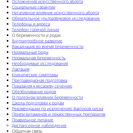
Осложнения искусственного аборта
Социальные гарантии
Негативное влияние искусственного аборта
Обязательное ультразвуковое исследование
Телефоны и адреса
Телефон горячей линии
О беременности и родах
Внутриутробное развитие
Вакцинация во время беременности
Нормальные роды
Нормальная беременность
Необходимые исследования
Лактация
Клинические симптомы
Прегравидарная подготовка
Показания к кесареву сечению
Обезболивание родов
О полезном влиянии беременности
Школа подготовки к родам
Рекомендации по исключению факторов риска
Прием витаминов и лекарственных препаратов
Правильное питание
Диспансерное наблюдение
Обратная связь