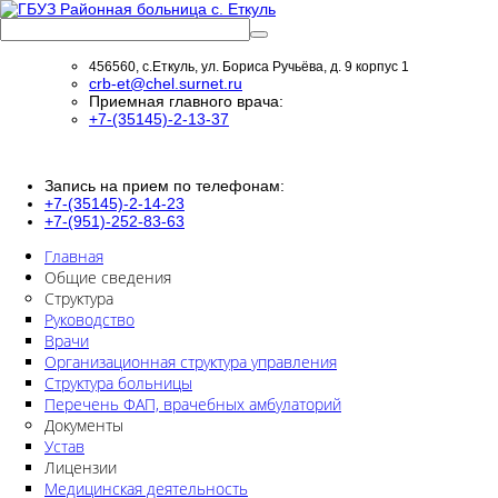
456560, с.Еткуль, ул. Бориса Ручьёва, д. 9 корпус 1
crb-et@chel.surnet.ru
Приемная главного врача:
+7-(35145)-2-13-37
Запись на прием по телефонам:
+7-(35145)-2-14-23
+7-(951)-252-83-63
Главная
Общие сведения
Структура
Руководство
Врачи
Организационная структура управления
Структура больницы
Перечень ФАП, врачебных амбулаторий
Документы
Устав
Лицензии
Медицинская деятельность