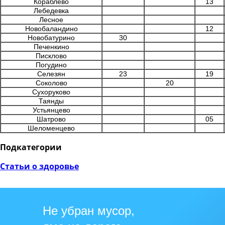
Кораблево
13
Лебедевка
Лесное
Новобаландино
12
Новобатурино
30
Печенкино
Писклово
Погудино
Селезян
23
19
Соколово
20
Сухоруково
Таянды
Устьянцево
Шатрово
05
Шеломенцево
Подкатегории
Статьи о здоровье
Не убран мусор,