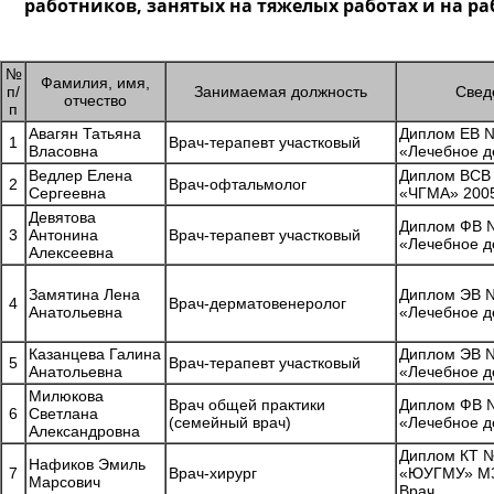
работников, занятых на тяжелых работах и на р
№
Фамилия, имя,
п/
Занимаемая должность
Свед
отчество
п
Авагян Татьяна
Диплом ЕВ №
1
Врач-терапевт участковый
Власовна
«Лечебное д
Ведлер Елена
Диплом ВСВ
2
Врач-офтальмолог
Сергеевна
«ЧГМА» 2005
Девятова
Диплом ФВ №
3
Антонина
Врач-терапевт участковый
«Лечебное д
Алексеевна
Замятина Лена
Диплом ЭВ №
4
Врач-дерматовенеролог
Анатольевна
«Лечебное д
Казанцева Галина
Диплом ЭВ №
5
Врач-терапевт участковый
Анатольевна
«Лечебное д
Милюкова
Врач общей практики
Диплом ФВ №
6
Светлана
(семейный врач)
«Лечебное д
Александровна
Диплом КТ 
Нафиков Эмиль
7
Врач-хирург
«ЮУГМУ» МЗ
Марсович
Врач