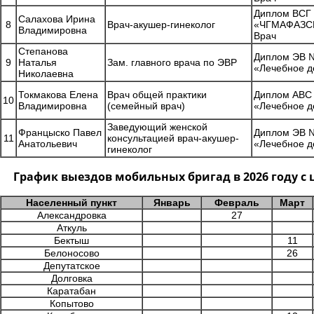
Диплом ВСГ
Салахова Ирина
8
Врач-акушер-гинеколог
«ЧГМАФАЗСР»
Владимировна
Врач
Степанова
Диплом ЭВ №
9
Наталья
Зам. главного врача по ЭВР
«Лечебное д
Николаевна
Токмакова Елена
Врач общей практики
Диплом АВС 
10
Владимировна
(семейный врач)
«Лечебное д
Заведующий женской
Францыско Павел
Диплом ЭВ №
11
консультацией врач-акушер-
Анатольевич
«Лечебное д
гинеколог
График выездов мобильных бригад в 2026 году 
Населенный пункт
Январь
Февраль
Март
Александровка
27
Аткуль
Бектыш
11
Белоносово
26
Депутатское
Долговка
Каратабан
Копытово