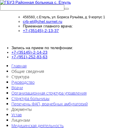
456560, с.Еткуль, ул. Бориса Ручьёва, д. 9 корпус 1
crb-et@chel.surnet.ru
Приемная главного врача:
+7-(35145)-2-13-37
Запись на прием по телефонам:
+7-(35145)-2-14-23
+7-(951)-252-83-63
Главная
Общие сведения
Структура
Руководство
Врачи
Организационная структура управления
Структура больницы
Перечень ФАП, врачебных амбулаторий
Документы
Устав
Лицензии
Медицинская деятельность