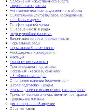
Осложнения искусственного аборта
Социальные гарантии
Негативное влияние искусственного аборта
Обязательное ультразвуковое исследование
Телефоны и адреса
Телефон горячей линии
О беременности и родах
Внутриутробное развитие
Вакцинация во время беременности
Нормальные роды
Нормальная беременность
Необходимые исследования
Лактация
Клинические симптомы
Прегравидарная подготовка
Показания к кесареву сечению
Обезболивание родов
О полезном влиянии беременности
Школа подготовки к родам
Рекомендации по исключению факторов риска
Прием витаминов и лекарственных препаратов
Правильное питание
Диспансерное наблюдение
Обратная связь