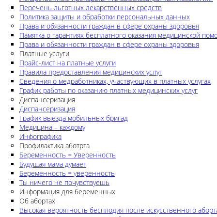
Перечень льготных лекарственных средств
Политика защиты и обработки персональных данных
Права и обязанности граждан в сфере охраны здоровья
Памятка о гарантиях бесплатного оказания медицинской по
Права и обязанности граждан в сфере охраны здоровья
Платные услуги
Прайс-лист на платные услуги
Правила предоставления медицинских услуг
Сведения о медработниках, участвующих в платных услугах
График работы по оказанию платных медицинских услуг
Диспансеризация
Диспансеризация
График выезда мобильных бригад
Медицина – каждому
Инфографика
Профилактика аботрта
Беременность = Уверенность
Будущая мама думает
Беременность = уверенность
Ты ничего не почувствуешь
Информация для беременных
Об абортах
Высокая вероятность бесплодия после искусственного аборт