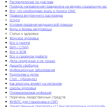
Распределение по участкам
Порядок направления гражданина на медико-социальную экс
Все, что необходимо знать о полисе ОМС
Правила внутреннего распорядка
Услуги
Условия оказания медицинской помощи
Виды и формы медпомощи
Статьи о здоровье
Женское здоровье
Все о гриппе
ВИЧ / СПИД
Все о ЗОЖ
Все о сахарном диабете
Дела сердечные и не только
Дышите свободно
Инфекционные заболевания
Родителям о детях
Стоп - туберкулез
Как алкоголь влияет на организм
Школы здоровья
Пневмококковая инфекция
Перечень лекарственных стредств
ЖНВЛС для стационара и СМП
Лекарственные препараты «12 высокозатратных нозологий»