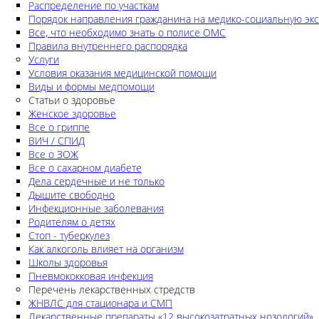
Распределение по участкам
Порядок направления гражданина на медико-социальную экс
Все, что необходимо знать о полисе ОМС
Правила внутреннего распорядка
Услуги
Условия оказания медицинской помощи
Виды и формы медпомощи
Статьи о здоровье
Женское здоровье
Все о гриппе
ВИЧ / СПИД
Все о ЗОЖ
Все о сахарном диабете
Дела сердечные и не только
Дышите свободно
Инфекционные заболевания
Родителям о детях
Стоп - туберкулез
Как алкоголь влияет на организм
Школы здоровья
Пневмококковая инфекция
Перечень лекарственных стредств
ЖНВЛС для стационара и СМП
Лекарственные препараты «12 высокозатратных нозологий»