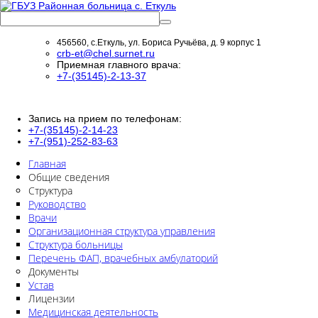
456560, с.Еткуль, ул. Бориса Ручьёва, д. 9 корпус 1
crb-et@chel.surnet.ru
Приемная главного врача:
+7-(35145)-2-13-37
Запись на прием по телефонам:
+7-(35145)-2-14-23
+7-(951)-252-83-63
Главная
Общие сведения
Структура
Руководство
Врачи
Организационная структура управления
Структура больницы
Перечень ФАП, врачебных амбулаторий
Документы
Устав
Лицензии
Медицинская деятельность