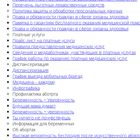
Перечень льготных лекарственных средств
Политика защиты и обработки персональных данных
Права и обязанности граждан в сфере охраны здоровья
Памятка о гарантиях бесплатного оказания медицинской по
Права и обязанности граждан в сфере охраны здоровья
Платные услуги
Прайс-лист на платные услуги
Правила предоставления медицинских услуг
Сведения о медработниках, участвующих в платных услугах
График работы по оказанию платных медицинских услуг
Диспансеризация
Диспансеризация
График выезда мобильных бригад
Медицина – каждому
Инфографика
Профилактика аботрта
Беременность = Уверенность
Будущая мама думает
Беременность = уверенность
Ты ничего не почувствуешь
Информация для беременных
Об абортах
Высокая вероятность бесплодия после искусственного аборт