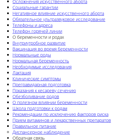
Осложнения искусственного аборта
Социальные гарантии
Негативное влияние искусственного аборта
Обязательное ультразвуковое исследование
Телефоны и адреса
Телефон горячей линии
О беременности и родах
Внутриутробное развитие
Вакцинация во время беременности
Нормальные роды
Нормальная беременность
Необходимые исследования
Лактация
Клинические симптомы
Прегравидарная подготовка
Показания к кесареву сечению
Обезболивание родов
О полезном влиянии беременности
Школа подготовки к родам
Рекомендации по исключению факторов риска
Прием витаминов и лекарственных препаратов
Правильное питание
Диспансерное наблюдение
Обратная связь