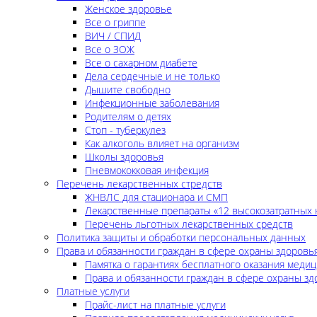
Женское здоровье
Все о гриппе
ВИЧ / СПИД
Все о ЗОЖ
Все о сахарном диабете
Дела сердечные и не только
Дышите свободно
Инфекционные заболевания
Родителям о детях
Стоп - туберкулез
Как алкоголь влияет на организм
Школы здоровья
Пневмококковая инфекция
Перечень лекарственных стредств
ЖНВЛС для стационара и СМП
Лекарственные препараты «12 высокозатратных 
Перечень льготных лекарственных средств
Политика защиты и обработки персональных данных
Права и обязанности граждан в сфере охраны здоровь
Памятка о гарантиях бесплатного оказания меди
Права и обязанности граждан в сфере охраны зд
Платные услуги
Прайс-лист на платные услуги