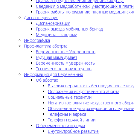
Правила предоставления медицинских услуг
Сведения о медработниках, участвующих в платн
График работы по оказанию платных медицинских
Диспансеризация
Диспансеризация
График выезда мобильных бригад
Медицина – каждому
Инфографика
Профилактика аботрта
Беременность = Уверенность
Будущая мама думает
Беременность = уверенность
Ты ничего не почувствуешь
Информация для беременных
Об абортах
Высокая вероятность бесплодия после иск
Осложнения искусственного аборта
Социальные гарантии
Негативное влияние искусственного аборт
Обязательное ультразвуковое исследован
Телефоны и адреса
Телефон горячей линии
О беременности и родах
Внутриутробное развитие