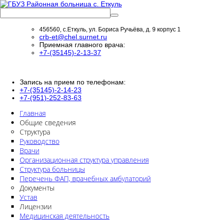
456560, с.Еткуль, ул. Бориса Ручьёва, д. 9 корпус 1
crb-et@chel.surnet.ru
Приемная главного врача:
+7-(35145)-2-13-37
Запись на прием по телефонам:
+7-(35145)-2-14-23
+7-(951)-252-83-63
Главная
Общие сведения
Структура
Руководство
Врачи
Организационная структура управления
Структура больницы
Перечень ФАП, врачебных амбулаторий
Документы
Устав
Лицензии
Медицинская деятельность