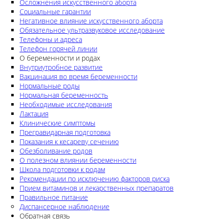
Осложнения искусственного аборта
Социальные гарантии
Негативное влияние искусственного аборта
Обязательное ультразвуковое исследование
Телефоны и адреса
Телефон горячей линии
О беременности и родах
Внутриутробное развитие
Вакцинация во время беременности
Нормальные роды
Нормальная беременность
Необходимые исследования
Лактация
Клинические симптомы
Прегравидарная подготовка
Показания к кесареву сечению
Обезболивание родов
О полезном влиянии беременности
Школа подготовки к родам
Рекомендации по исключению факторов риска
Прием витаминов и лекарственных препаратов
Правильное питание
Диспансерное наблюдение
Обратная связь