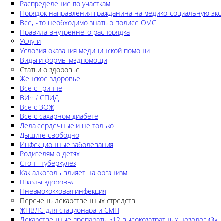
Распределение по участкам
Порядок направления гражданина на медико-социальную экс
Все, что необходимо знать о полисе ОМС
Правила внутреннего распорядка
Услуги
Условия оказания медицинской помощи
Виды и формы медпомощи
Статьи о здоровье
Женское здоровье
Все о гриппе
ВИЧ / СПИД
Все о ЗОЖ
Все о сахарном диабете
Дела сердечные и не только
Дышите свободно
Инфекционные заболевания
Родителям о детях
Стоп - туберкулез
Как алкоголь влияет на организм
Школы здоровья
Пневмококковая инфекция
Перечень лекарственных стредств
ЖНВЛС для стационара и СМП
Лекарственные препараты «12 высокозатратных нозологий»