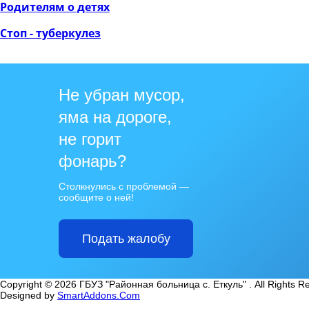
Родителям о детях
Стоп - туберкулез
Не убран мусор,
яма на дороге,
не горит
фонарь?
Столкнулись с проблемой —
сообщите о ней!
Подать жалобу
Copyright © 2026 ГБУЗ "Районная больница с. Еткуль" . All Rights R
Designed by
SmartAddons.Com