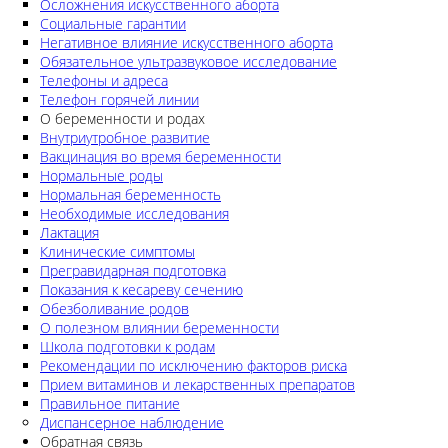
Осложнения искусственного аборта
Социальные гарантии
Негативное влияние искусственного аборта
Обязательное ультразвуковое исследование
Телефоны и адреса
Телефон горячей линии
О беременности и родах
Внутриутробное развитие
Вакцинация во время беременности
Нормальные роды
Нормальная беременность
Необходимые исследования
Лактация
Клинические симптомы
Прегравидарная подготовка
Показания к кесареву сечению
Обезболивание родов
О полезном влиянии беременности
Школа подготовки к родам
Рекомендации по исключению факторов риска
Прием витаминов и лекарственных препаратов
Правильное питание
Диспансерное наблюдение
Обратная связь