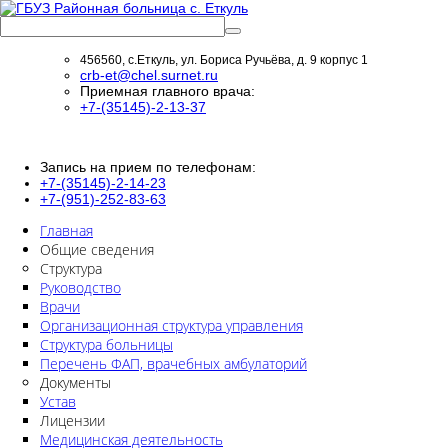
456560, с.Еткуль, ул. Бориса Ручьёва, д. 9 корпус 1
crb-et@chel.surnet.ru
Приемная главного врача:
+7-(35145)-2-13-37
Запись на прием по телефонам:
+7-(35145)-2-14-23
+7-(951)-252-83-63
Главная
Общие сведения
Структура
Руководство
Врачи
Организационная структура управления
Структура больницы
Перечень ФАП, врачебных амбулаторий
Документы
Устав
Лицензии
Медицинская деятельность