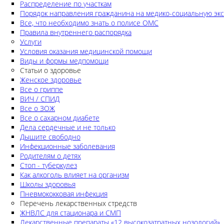
Распределение по участкам
Порядок направления гражданина на медико-социальную экс
Все, что необходимо знать о полисе ОМС
Правила внутреннего распорядка
Услуги
Условия оказания медицинской помощи
Виды и формы медпомощи
Статьи о здоровье
Женское здоровье
Все о гриппе
ВИЧ / СПИД
Все о ЗОЖ
Все о сахарном диабете
Дела сердечные и не только
Дышите свободно
Инфекционные заболевания
Родителям о детях
Стоп - туберкулез
Как алкоголь влияет на организм
Школы здоровья
Пневмококковая инфекция
Перечень лекарственных стредств
ЖНВЛС для стационара и СМП
Лекарственные препараты «12 высокозатратных нозологий»