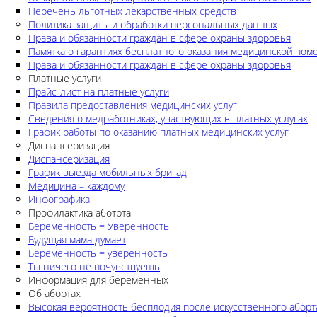
Перечень льготных лекарственных средств
Политика защиты и обработки персональных данных
Права и обязанности граждан в сфере охраны здоровья
Памятка о гарантиях бесплатного оказания медицинской по
Права и обязанности граждан в сфере охраны здоровья
Платные услуги
Прайс-лист на платные услуги
Правила предоставления медицинских услуг
Сведения о медработниках, участвующих в платных услугах
График работы по оказанию платных медицинских услуг
Диспансеризация
Диспансеризация
График выезда мобильных бригад
Медицина – каждому
Инфографика
Профилактика аботрта
Беременность = Уверенность
Будущая мама думает
Беременность = уверенность
Ты ничего не почувствуешь
Информация для беременных
Об абортах
Высокая вероятность бесплодия после искусственного аборт