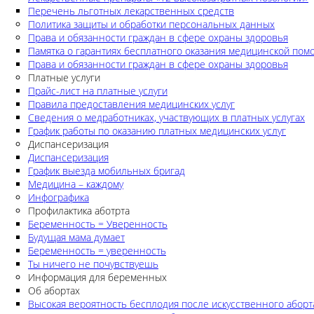
Перечень льготных лекарственных средств
Политика защиты и обработки персональных данных
Права и обязанности граждан в сфере охраны здоровья
Памятка о гарантиях бесплатного оказания медицинской по
Права и обязанности граждан в сфере охраны здоровья
Платные услуги
Прайс-лист на платные услуги
Правила предоставления медицинских услуг
Сведения о медработниках, участвующих в платных услугах
График работы по оказанию платных медицинских услуг
Диспансеризация
Диспансеризация
График выезда мобильных бригад
Медицина – каждому
Инфографика
Профилактика аботрта
Беременность = Уверенность
Будущая мама думает
Беременность = уверенность
Ты ничего не почувствуешь
Информация для беременных
Об абортах
Высокая вероятность бесплодия после искусственного аборт