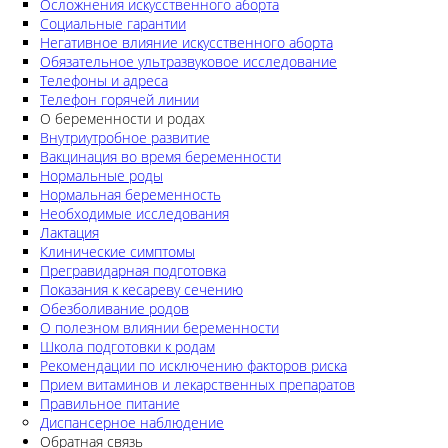
Осложнения искусственного аборта
Социальные гарантии
Негативное влияние искусственного аборта
Обязательное ультразвуковое исследование
Телефоны и адреса
Телефон горячей линии
О беременности и родах
Внутриутробное развитие
Вакцинация во время беременности
Нормальные роды
Нормальная беременность
Необходимые исследования
Лактация
Клинические симптомы
Прегравидарная подготовка
Показания к кесареву сечению
Обезболивание родов
О полезном влиянии беременности
Школа подготовки к родам
Рекомендации по исключению факторов риска
Прием витаминов и лекарственных препаратов
Правильное питание
Диспансерное наблюдение
Обратная связь