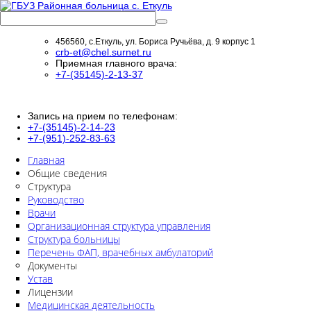
456560, с.Еткуль, ул. Бориса Ручьёва, д. 9 корпус 1
crb-et@chel.surnet.ru
Приемная главного врача:
+7-(35145)-2-13-37
Запись на прием по телефонам:
+7-(35145)-2-14-23
+7-(951)-252-83-63
Главная
Общие сведения
Структура
Руководство
Врачи
Организационная структура управления
Структура больницы
Перечень ФАП, врачебных амбулаторий
Документы
Устав
Лицензии
Медицинская деятельность