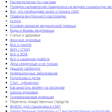
Распределение по участкам
Порядок направления гражданина на медико-социальную экс
Все, что необходимо знать о полисе ОМС
Правила внутреннего распорядка
Услуги
Условия оказания медицинской помощи
Виды и формы медпомощи
Статьи о здоровье
Женское здоровье
Все о гриппе
ВИЧ / СПИД
Все о ЗОЖ
Все о сахарном диабете
Дела сердечные и не только
Дышите свободно
Инфекционные заболевания
Родителям о детях
Стоп - туберкулез
Как алкоголь влияет на организм
Школы здоровья
Пневмококковая инфекция
Перечень лекарственных стредств
ЖНВЛС для стационара и СМП
Лекарственные препараты «12 высокозатратных нозологий»