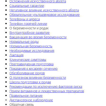
Осложнения искусственного аборта
Социальные гарантии
Негативное влияние искусственного аборта
Обязательное ультразвуковое исследование
Телефоны и адреса
Телефон горячей линии
О беременности и родах
Внутриутробное развитие
Вакцинация во время беременности
Нормальные роды
Нормальная беременность
Необходимые исследования
Лактация
Клинические симптомы
Прегравидарная подготовка
Показания к кесареву сечению
Обезболивание родов
О полезном влиянии беременности
Школа подготовки к родам
Рекомендации по исключению факторов риска
Прием витаминов и лекарственных препаратов
Правильное питание
Диспансерное наблюдение
Обратная связь