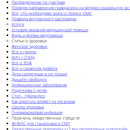
Распределение по участкам
Порядок направления гражданина на медико-социальную экс
Все, что необходимо знать о полисе ОМС
Правила внутреннего распорядка
Услуги
Условия оказания медицинской помощи
Виды и формы медпомощи
Статьи о здоровье
Женское здоровье
Все о гриппе
ВИЧ / СПИД
Все о ЗОЖ
Все о сахарном диабете
Дела сердечные и не только
Дышите свободно
Инфекционные заболевания
Родителям о детях
Стоп - туберкулез
Как алкоголь влияет на организм
Школы здоровья
Пневмококковая инфекция
Перечень лекарственных стредств
ЖНВЛС для стационара и СМП
Лекарственные препараты «12 высокозатратных нозологий»