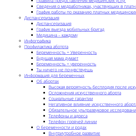
Правила предоставления медицинских услуг
Сведения о медработниках, участвующих в платн
График работы по оказанию платных медицинских
Диспансеризация
Диспансеризация
График выезда мобильных бригад
Медицина – каждому
Инфографика
Профилактика аботрта
Беременность = Уверенность
Будущая мама думает
Беременность = уверенность
Ты ничего не почувствуешь
Информация для беременных
Об абортах
Высокая вероятность бесплодия после иск
Осложнения искусственного аборта
Социальные гарантии
Негативное влияние искусственного аборт
Обязательное ультразвуковое исследован
Телефоны и адреса
Телефон горячей линии
О беременности и родах
Внутриутробное развитие