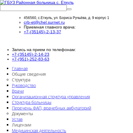
456560, с.Еткуль, ул. Бориса Ручьёва, д. 9 корпус 1
crb-et@chel.surnet.ru
Приемная главного врача:
+7-(35145)-2-13-37
Запись на прием по телефонам:
+7-(35145)-2-14-23
+7-(951)-252-83-63
Главная
Общие сведения
Структура
Руководство
Врачи
Организационная структура управления
Структура больницы
Перечень ФАП, врачебных амбулаторий
Документы
Устав
Лицензии
Медицинская деятельность