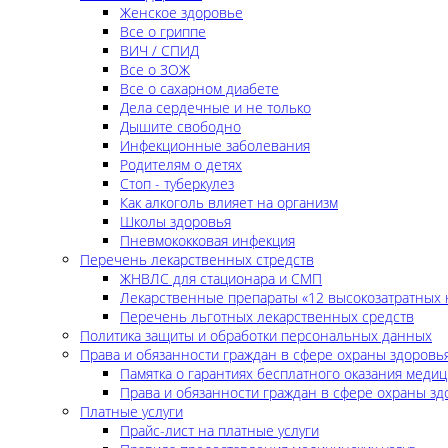
Женское здоровье
Все о гриппе
ВИЧ / СПИД
Все о ЗОЖ
Все о сахарном диабете
Дела сердечные и не только
Дышите свободно
Инфекционные заболевания
Родителям о детях
Стоп - туберкулез
Как алкоголь влияет на организм
Школы здоровья
Пневмококковая инфекция
Перечень лекарственных стредств
ЖНВЛС для стационара и СМП
Лекарственные препараты «12 высокозатратных 
Перечень льготных лекарственных средств
Политика защиты и обработки персональных данных
Права и обязанности граждан в сфере охраны здоровь
Памятка о гарантиях бесплатного оказания меди
Права и обязанности граждан в сфере охраны зд
Платные услуги
Прайс-лист на платные услуги