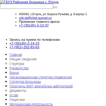
456560, с.Еткуль, ул. Бориса Ручьёва, д. 9 корпус 1
crb-et@chel.surnet.ru
Приемная главного врача:
+7-(35145)-2-13-37
Запись на прием по телефонам:
+7-(35145)-2-14-23
+7-(951)-252-83-63
Главная
Общие сведения
Структура
Руководство
Врачи
Организационная структура управления
Структура больницы
Перечень ФАП, врачебных амбулаторий
Документы
Устав
Лицензии
Медицинская деятельность