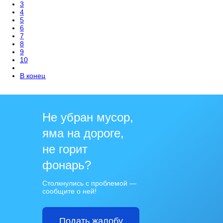
3
4
5
6
7
8
9
10
В конец
Не убран мусор,
яма на дороге,
не горит
фонарь?
Столкнулись с проблемой —
сообщите о ней!
Подать жалобу