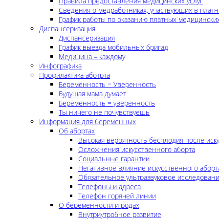
Правила предоставления медицинских услуг
Сведения о медработниках, участвующих в платн
График работы по оказанию платных медицинских
Диспансеризация
Диспансеризация
График выезда мобильных бригад
Медицина – каждому
Инфографика
Профилактика аботрта
Беременность = Уверенность
Будущая мама думает
Беременность = уверенность
Ты ничего не почувствуешь
Информация для беременных
Об абортах
Высокая вероятность бесплодия после иск
Осложнения искусственного аборта
Социальные гарантии
Негативное влияние искусственного аборт
Обязательное ультразвуковое исследован
Телефоны и адреса
Телефон горячей линии
О беременности и родах
Внутриутробное развитие