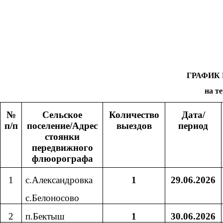
ГРАФИК
на т
№
Сельское
Количество
Дата/
п/п
поселение/Адрес
выездов
период
стоянки
передвижного
флюорографа
1
с.Александровка
1
29.06.2026
с.Белоносово
2
п.Бектыш
1
30.06.2026