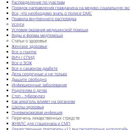
Распределение по участкам
Порядок направления гражданина на медико-социальную экс
Все, что необходимо знать о полисе ОМС
Правила внутреннего распорядка
Услуги
Условия оказания медицинской помощи
Виды и формы медпомощи
Статьи о здоровье
Женское здоровье
Все о гриппе
ВИЧ / СПИД
Все о ЗОЖ
Все о сахарном диабете
Дела сердечные и не только
Дышите свободно
Инфекционные заболевания
Родителям о детях
Стоп - туберкулез
Как алкоголь влияет на организм
Школы здоровья
Пневмококковая инфекция
Перечень лекарственных стредств
ЖНВЛС для стационара и СМП
Лекарственные препараты «12 высокозатратных нозологий»