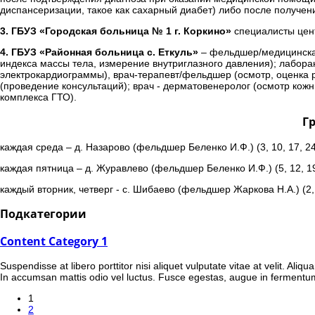
диспансеризации, такое как сахарный диабет) либо после получен
3. ГБУЗ «Городская больница № 1 г. Коркино»
специалисты цент
4. ГБУЗ «Районная больница с. Еткуль»
– фельдшер/медицинская 
индекса массы тела, измерение внутриглазного давления); лабора
электрокардиограммы), врач-терапевт/фельдшер (осмотр, оценка р
(проведение консультаций); врач - дерматовенеролог (осмотр кожн
комплекса ГТО).
Г
каждая среда – д. Назарово (фельдшер Беленко И.Ф.) (3, 10, 17, 2
каждая пятница – д. Журавлево (фельдшер Беленко И.Ф.) (5, 12, 1
каждый вторник, четверг - с. Шибаево (фельдшер Жаркова Н.А.) (2,
Подкатегории
Content Category 1
Suspendisse at libero porttitor nisi aliquet vulputate vitae at velit. Al
In accumsan mattis odio vel luctus. Fusce egestas, augue in fermentu
1
2