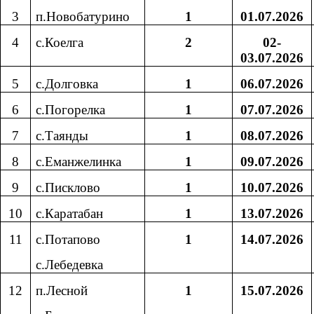
3
п.Новобатурино
1
01.07.2026
4
с.Коелга
2
02-
03.07.2026
5
с.Долговка
1
06.07.2026
6
с.Погорелка
1
07.07.2026
7
с.Таянды
1
08.07.2026
8
с.Еманжелинка
1
09.07.2026
9
с.Писклово
1
10.07.2026
10
с.Каратабан
1
13.07.2026
11
с.Потапово
1
14.07.2026
с.Лебедевка
12
п.Лесной
1
15.07.2026