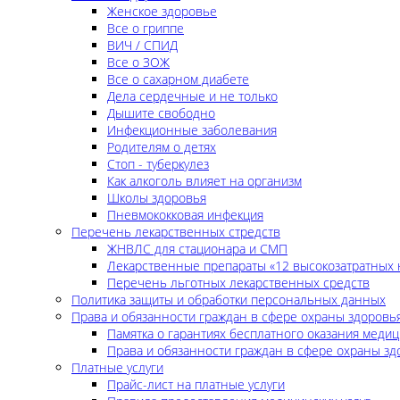
Женское здоровье
Все о гриппе
ВИЧ / СПИД
Все о ЗОЖ
Все о сахарном диабете
Дела сердечные и не только
Дышите свободно
Инфекционные заболевания
Родителям о детях
Стоп - туберкулез
Как алкоголь влияет на организм
Школы здоровья
Пневмококковая инфекция
Перечень лекарственных стредств
ЖНВЛС для стационара и СМП
Лекарственные препараты «12 высокозатратных 
Перечень льготных лекарственных средств
Политика защиты и обработки персональных данных
Права и обязанности граждан в сфере охраны здоровь
Памятка о гарантиях бесплатного оказания меди
Права и обязанности граждан в сфере охраны зд
Платные услуги
Прайс-лист на платные услуги