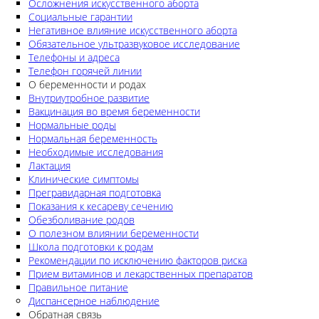
Осложнения искусственного аборта
Социальные гарантии
Негативное влияние искусственного аборта
Обязательное ультразвуковое исследование
Телефоны и адреса
Телефон горячей линии
О беременности и родах
Внутриутробное развитие
Вакцинация во время беременности
Нормальные роды
Нормальная беременность
Необходимые исследования
Лактация
Клинические симптомы
Прегравидарная подготовка
Показания к кесареву сечению
Обезболивание родов
О полезном влиянии беременности
Школа подготовки к родам
Рекомендации по исключению факторов риска
Прием витаминов и лекарственных препаратов
Правильное питание
Диспансерное наблюдение
Обратная связь