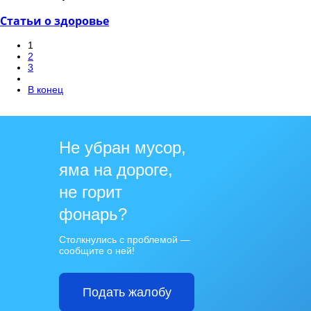
Статьи о здоровье
1
2
3
В конец
Не убран мусор,
яма на дороге,
не горит
фонарь?
Столкнулись с проблемой —
сообщите о ней!
Подать жалобу