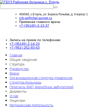
456560, с.Еткуль, ул. Бориса Ручьёва, д. 9 корпус 1
crb-et@chel.surnet.ru
Приемная главного врача:
+7-(35145)-2-13-37
Запись на прием по телефонам:
+7-(35145)-2-14-23
+7-(951)-252-83-63
Главная
Общие сведения
Структура
Руководство
Врачи
Организационная структура управления
Структура больницы
Перечень ФАП, врачебных амбулаторий
Документы
Устав
Лицензии
Медицинская деятельность