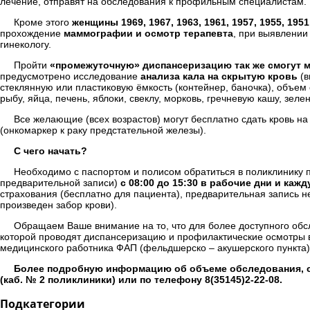
лечение, отправят на обследования к профильным специалистам.
Кроме этого
женщины 1969, 1967, 1963, 1961, 1957, 1955, 1951
прохождение
маммографии и осмотр терапевта
, при выявлении
гинекологу.
Пройти
«промежуточную» диспансеризацию так же смогут муж
предусмотрено исследование
анализа кала на скрытую кровь
(в
стеклянную или пластиковую ёмкость (контейнер, баночка), объем
рыбу, яйца, печень, яблоки, свеклу, морковь, гречневую кашу, зе
Все желающие (всех возрастов) могут бесплатно сдать кровь н
(онкомаркер к раку предстательной железы).
С чего начать?
Необходимо с паспортом и полисом обратиться в поликлинику п
предварительной записи)
с 08:00 до 15:30 в рабочие дни и каж
страхования (бесплатно для пациента), предварительная запись н
произведен забор крови).
Обращаем Ваше внимание на то, что для более доступного обс
которой проводят диспансеризацию и профилактические осмотры 
медицинского работника ФАП (фельдшерско – акушерского пункта)
Более подробную информацию об объеме обследования, с
(каб. № 2 поликлиники) или по телефону 8(35145)2-22-08.
Подкатегории