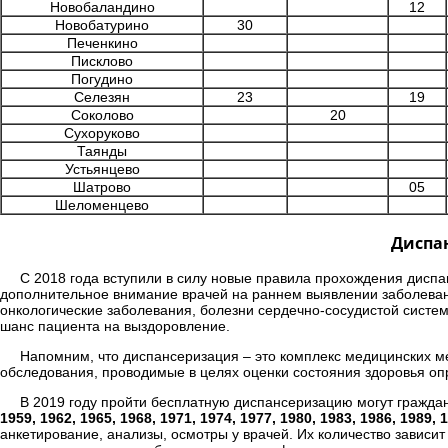
Новобаландино
12
Новобатурино
30
Печенкино
Писклово
Погудино
Селезян
23
19
Соколово
20
Сухоруково
Таянды
Устьянцево
Шатрово
05
Шеломенцево
Диспан
С 2018 года вступили в силу новые правила прохождения диспа
дополнительное внимание врачей на раннем выявлении заболеван
онкологические заболевания, болезни сердечно-сосудистой систе
шанс пациента на выздоровление.
Напомним, что диспансеризация – это комплекс медицинских 
обследования, проводимые в целях оценки состояния здоровья оп
В 2019 году пройти бесплатную диспансеризацию могут гражда
1959, 1962, 1965, 1968, 1971, 1974, 1977, 1980, 1983, 1986, 1989, 
анкетирование, анализы, осмотры у врачей. Их количество зависит 