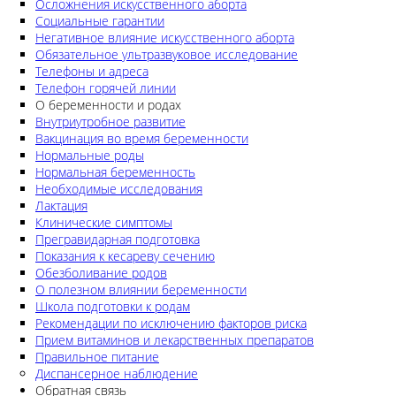
Осложнения искусственного аборта
Социальные гарантии
Негативное влияние искусственного аборта
Обязательное ультразвуковое исследование
Телефоны и адреса
Телефон горячей линии
О беременности и родах
Внутриутробное развитие
Вакцинация во время беременности
Нормальные роды
Нормальная беременность
Необходимые исследования
Лактация
Клинические симптомы
Прегравидарная подготовка
Показания к кесареву сечению
Обезболивание родов
О полезном влиянии беременности
Школа подготовки к родам
Рекомендации по исключению факторов риска
Прием витаминов и лекарственных препаратов
Правильное питание
Диспансерное наблюдение
Обратная связь