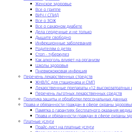
Женское здоровье
Все о гриппе
ВИЧ / СПИД
Все о ЗОЖ
Все о сахарном диабете
Дела сердечные и не только
Дышите свободно
Инфекционные заболевания
Родителям о детях
Стоп - туберкулез
Как алкоголь влияет на организм
Школы здоровья
Пневмококковая инфекция
Перечень лекарственных стредств
ЖНВЛС для стационара и СМП
Лекарственные препараты «12 высокозатратных 
Перечень льготных лекарственных средств
Политика защиты и обработки персональных данных
Права и обязанности граждан в сфере охраны здоровь
Памятка о гарантиях бесплатного оказания меди
Права и обязанности граждан в сфере охраны зд
Платные услуги
Прайс-лист на платные услуги