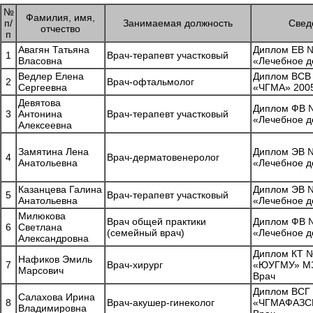
№
Фамилия, имя,
п/
Занимаемая должность
Свед
отчество
п
Авагян Татьяна
Диплом ЕВ №
1
Врач-терапевт участковый
Власовна
«Лечебное д
Ведлер Елена
Диплом ВСВ
2
Врач-офтальмолог
Сергеевна
«ЧГМА» 2005
Девятова
Диплом ФВ №
3
Антонина
Врач-терапевт участковый
«Лечебное д
Алексеевна
Замятина Лена
Диплом ЭВ №
4
Врач-дерматовенеролог
Анатольевна
«Лечебное д
Казанцева Галина
Диплом ЭВ №
5
Врач-терапевт участковый
Анатольевна
«Лечебное д
Милюкова
Врач общей практики
Диплом ФВ №
6
Светлана
(семейный врач)
«Лечебное д
Александровна
Диплом КТ 
Нафиков Эмиль
7
Врач-хирург
«ЮУГМУ» МЗ
Марсович
Врач
Диплом ВСГ
Салахова Ирина
8
Врач-акушер-гинеколог
«ЧГМАФАЗСР»
Владимировна