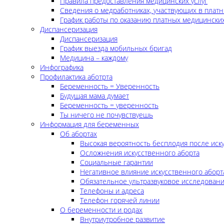
Правила предоставления медицинских услуг
Сведения о медработниках, участвующих в платн
График работы по оказанию платных медицинских
Диспансеризация
Диспансеризация
График выезда мобильных бригад
Медицина – каждому
Инфографика
Профилактика аботрта
Беременность = Уверенность
Будущая мама думает
Беременность = уверенность
Ты ничего не почувствуешь
Информация для беременных
Об абортах
Высокая вероятность бесплодия после иск
Осложнения искусственного аборта
Социальные гарантии
Негативное влияние искусственного аборт
Обязательное ультразвуковое исследован
Телефоны и адреса
Телефон горячей линии
О беременности и родах
Внутриутробное развитие