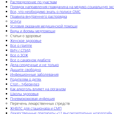
Распределение по участкам
Порядок направления гражданина на медико-социальную экс
Все, что необходимо знать о полисе ОМС
Правила внутреннего распорядка
Услуги
Условия оказания медицинской помощи
Виды и формы медпомощи
Статьи о здоровье
Женское здоровье
Все о гриппе
ВИЧ / СПИД
Все о ЗОЖ
Все о сахарном диабете
Дела сердечные и не только
Дышите свободно
Инфекционные заболевания
Родителям о детях
Стоп - туберкулез
Как алкоголь влияет на организм
Школы здоровья
Пневмококковая инфекция
Перечень лекарственных стредств
ЖНВЛС для стационара и СМП
Лекарственные препараты «12 высокозатратных нозологий»