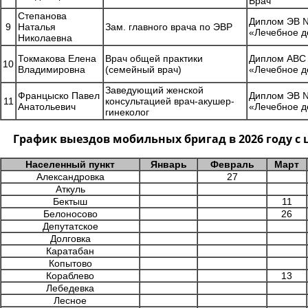
Врач
Степанова
Диплом ЭВ №
9
Наталья
Зам. главного врача по ЭВР
«Лечебное д
Николаевна
Токмакова Елена
Врач общей практики
Диплом АВС 
10
Владимировна
(семейный врач)
«Лечебное д
Заведующий женской
Францыско Павел
Диплом ЭВ №
11
консультацией врач-акушер-
Анатольевич
«Лечебное д
гинеколог
График выездов мобильных бригад в 2026 году 
Населенный пункт
Январь
Февраль
Март
Александровка
27
Аткуль
Бектыш
11
Белоносово
26
Депутатское
Долговка
Каратабан
Копытово
Кораблево
13
Лебедевка
Лесное