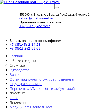
456560, с.Еткуль, ул. Бориса Ручьёва, д. 9 корпус 1
crb-et@chel.surnet.ru
Приемная главного врача:
+7-(35145)-2-13-37
Запись на прием по телефонам:
+7-(35145)-2-14-23
+7-(951)-252-83-63
Главная
Общие сведения
Структура
Руководство
Врачи
Организационная структура управления
Структура больницы
Перечень ФАП, врачебных амбулаторий
Документы
Устав
Лицензии
Медицинская деятельность