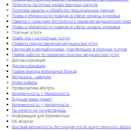
Перечень льготных лекарственных средств
Политика защиты и обработки персональных данных
Права и обязанности граждан в сфере охраны здоровья
Памятка о гарантиях бесплатного оказания медицинской по
Права и обязанности граждан в сфере охраны здоровья
Платные услуги
Прайс-лист на платные услуги
Правила предоставления медицинских услуг
Сведения о медработниках, участвующих в платных услугах
График работы по оказанию платных медицинских услуг
Диспансеризация
Диспансеризация
График выезда мобильных бригад
Медицина – каждому
Инфографика
Профилактика аботрта
Беременность = Уверенность
Будущая мама думает
Беременность = уверенность
Ты ничего не почувствуешь
Информация для беременных
Об абортах
Высокая вероятность бесплодия после искусственного аборт