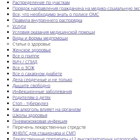
Распределение по участкам
Порядок направления гражданина на медико-социальную экс
Все, что необходимо знать о полисе ОМС
Правила внутреннего распорядка
Услуги
Условия оказания медицинской помощи
Виды и формы медпомощи
Статьи о здоровье
Женское здоровье
Все о гриппе
ВИЧ / СПИД
Все о ЗОЖ
Все о сахарном диабете
Дела сердечные и не только
Дышите свободно
Инфекционные заболевания
Родителям о детях
Стоп - туберкулез
Как алкоголь влияет на организм
Школы здоровья
Пневмококковая инфекция
Перечень лекарственных стредств
ЖНВЛС для стационара и СМП
Лекарственные препараты «12 высокозатратных нозологий»