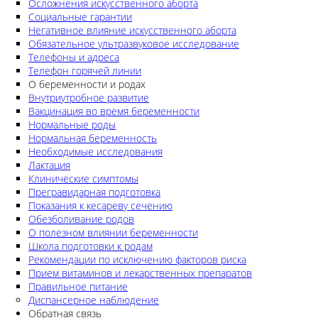
Осложнения искусственного аборта
Социальные гарантии
Негативное влияние искусственного аборта
Обязательное ультразвуковое исследование
Телефоны и адреса
Телефон горячей линии
О беременности и родах
Внутриутробное развитие
Вакцинация во время беременности
Нормальные роды
Нормальная беременность
Необходимые исследования
Лактация
Клинические симптомы
Прегравидарная подготовка
Показания к кесареву сечению
Обезболивание родов
О полезном влиянии беременности
Школа подготовки к родам
Рекомендации по исключению факторов риска
Прием витаминов и лекарственных препаратов
Правильное питание
Диспансерное наблюдение
Обратная связь