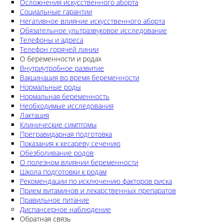
Осложнения искусственного аборта
Социальные гарантии
Негативное влияние искусственного аборта
Обязательное ультразвуковое исследование
Телефоны и адреса
Телефон горячей линии
О беременности и родах
Внутриутробное развитие
Вакцинация во время беременности
Нормальные роды
Нормальная беременность
Необходимые исследования
Лактация
Клинические симптомы
Прегравидарная подготовка
Показания к кесареву сечению
Обезболивание родов
О полезном влиянии беременности
Школа подготовки к родам
Рекомендации по исключению факторов риска
Прием витаминов и лекарственных препаратов
Правильное питание
Диспансерное наблюдение
Обратная связь