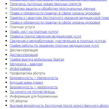
Перечень льготных лекарственных средств
Политика защиты и обработки персональных данных
Права и обязанности граждан в сфере охраны здоровья
Памятка о гарантиях бесплатного оказания медицинской по
Права и обязанности граждан в сфере охраны здоровья
Платные услуги
Прайс-лист на платные услуги
Правила предоставления медицинских услуг
Сведения о медработниках, участвующих в платных услугах
График работы по оказанию платных медицинских услуг
Диспансеризация
Диспансеризация
График выезда мобильных бригад
Медицина – каждому
Инфографика
Профилактика аботрта
Беременность = Уверенность
Будущая мама думает
Беременность = уверенность
Ты ничего не почувствуешь
Информация для беременных
Об абортах
Высокая вероятность бесплодия после искусственного аборт