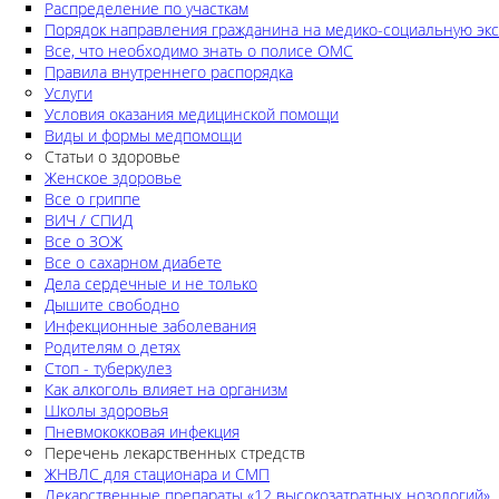
Распределение по участкам
Порядок направления гражданина на медико-социальную экс
Все, что необходимо знать о полисе ОМС
Правила внутреннего распорядка
Услуги
Условия оказания медицинской помощи
Виды и формы медпомощи
Статьи о здоровье
Женское здоровье
Все о гриппе
ВИЧ / СПИД
Все о ЗОЖ
Все о сахарном диабете
Дела сердечные и не только
Дышите свободно
Инфекционные заболевания
Родителям о детях
Стоп - туберкулез
Как алкоголь влияет на организм
Школы здоровья
Пневмококковая инфекция
Перечень лекарственных стредств
ЖНВЛС для стационара и СМП
Лекарственные препараты «12 высокозатратных нозологий»