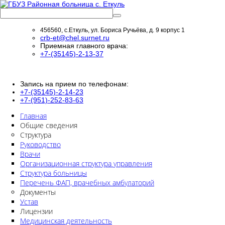
456560, с.Еткуль, ул. Бориса Ручьёва, д. 9 корпус 1
crb-et@chel.surnet.ru
Приемная главного врача:
+7-(35145)-2-13-37
Запись на прием по телефонам:
+7-(35145)-2-14-23
+7-(951)-252-83-63
Главная
Общие сведения
Структура
Руководство
Врачи
Организационная структура управления
Структура больницы
Перечень ФАП, врачебных амбулаторий
Документы
Устав
Лицензии
Медицинская деятельность