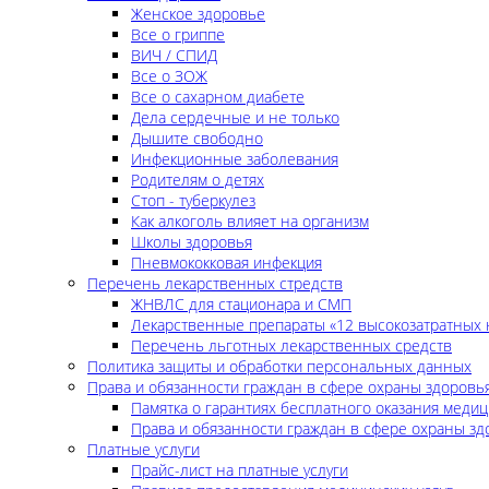
Женское здоровье
Все о гриппе
ВИЧ / СПИД
Все о ЗОЖ
Все о сахарном диабете
Дела сердечные и не только
Дышите свободно
Инфекционные заболевания
Родителям о детях
Стоп - туберкулез
Как алкоголь влияет на организм
Школы здоровья
Пневмококковая инфекция
Перечень лекарственных стредств
ЖНВЛС для стационара и СМП
Лекарственные препараты «12 высокозатратных 
Перечень льготных лекарственных средств
Политика защиты и обработки персональных данных
Права и обязанности граждан в сфере охраны здоровь
Памятка о гарантиях бесплатного оказания меди
Права и обязанности граждан в сфере охраны зд
Платные услуги
Прайс-лист на платные услуги