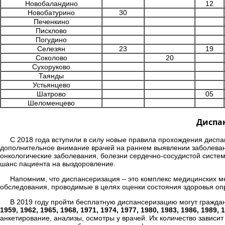
Новобаландино
12
Новобатурино
30
Печенкино
Писклово
Погудино
Селезян
23
19
Соколово
20
Сухоруково
Таянды
Устьянцево
Шатрово
05
Шеломенцево
Диспан
С 2018 года вступили в силу новые правила прохождения диспа
дополнительное внимание врачей на раннем выявлении заболеван
онкологические заболевания, болезни сердечно-сосудистой систе
шанс пациента на выздоровление.
Напомним, что диспансеризация – это комплекс медицинских 
обследования, проводимые в целях оценки состояния здоровья оп
В 2019 году пройти бесплатную диспансеризацию могут гражда
1959, 1962, 1965, 1968, 1971, 1974, 1977, 1980, 1983, 1986, 1989, 
анкетирование, анализы, осмотры у врачей. Их количество зависит 