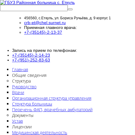
456560, с.Еткуль, ул. Бориса Ручьёва, д. 9 корпус 1
crb-et@chel.surnet.ru
Приемная главного врача:
+7-(35145)-2-13-37
Запись на прием по телефонам:
+7-(35145)-2-14-23
+7-(951)-252-83-63
Главная
Общие сведения
Структура
Руководство
Врачи
Организационная структура управления
Структура больницы
Перечень ФАП, врачебных амбулаторий
Документы
Устав
Лицензии
Медицинская деятельность