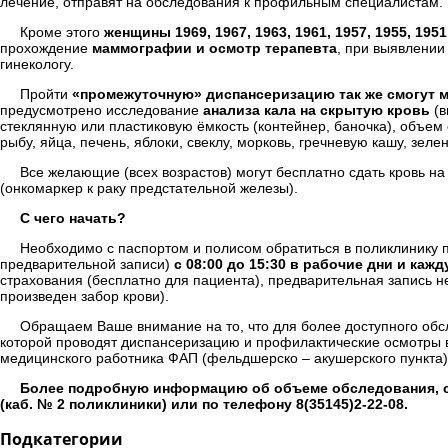
лечение, отправят на обследования к профильным специалистам.
Кроме этого
женщины 1969, 1967, 1963, 1961, 1957, 1955, 1951
прохождение
маммографии и осмотр терапевта
, при выявлении
гинекологу.
Пройти
«промежуточную» диспансеризацию так же смогут муж
предусмотрено исследование
анализа кала на скрытую кровь
(в
стеклянную или пластиковую ёмкость (контейнер, баночка), объем
рыбу, яйца, печень, яблоки, свеклу, морковь, гречневую кашу, зе
Все желающие (всех возрастов) могут бесплатно сдать кровь н
(онкомаркер к раку предстательной железы).
С чего начать?
Необходимо с паспортом и полисом обратиться в поликлинику п
предварительной записи)
с 08:00 до 15:30 в рабочие дни и каж
страхования (бесплатно для пациента), предварительная запись н
произведен забор крови).
Обращаем Ваше внимание на то, что для более доступного обс
которой проводят диспансеризацию и профилактические осмотры 
медицинского работника ФАП (фельдшерско – акушерского пункта)
Более подробную информацию об объеме обследования, с
(каб. № 2 поликлиники) или по телефону 8(35145)2-22-08.
Подкатегории