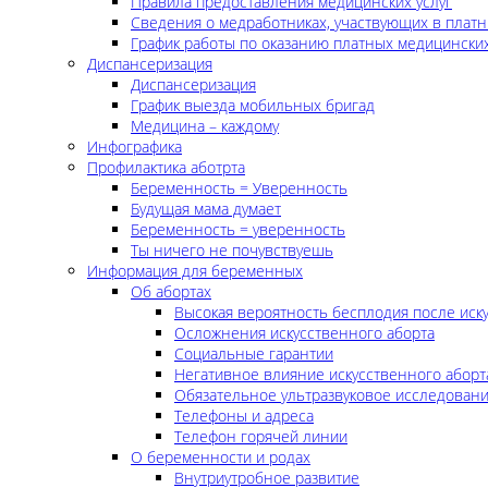
Правила предоставления медицинских услуг
Сведения о медработниках, участвующих в платн
График работы по оказанию платных медицинских
Диспансеризация
Диспансеризация
График выезда мобильных бригад
Медицина – каждому
Инфографика
Профилактика аботрта
Беременность = Уверенность
Будущая мама думает
Беременность = уверенность
Ты ничего не почувствуешь
Информация для беременных
Об абортах
Высокая вероятность бесплодия после иск
Осложнения искусственного аборта
Социальные гарантии
Негативное влияние искусственного аборт
Обязательное ультразвуковое исследован
Телефоны и адреса
Телефон горячей линии
О беременности и родах
Внутриутробное развитие