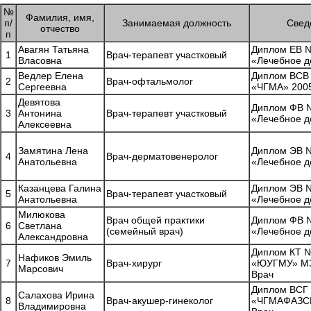
№
Фамилия, имя,
п/
Занимаемая должность
Свед
отчество
п
Авагян Татьяна
Диплом ЕВ №
1
Врач-терапевт участковый
Власовна
«Лечебное д
Ведлер Елена
Диплом ВСВ
2
Врач-офтальмолог
Сергеевна
«ЧГМА» 2005
Девятова
Диплом ФВ №
3
Антонина
Врач-терапевт участковый
«Лечебное д
Алексеевна
Замятина Лена
Диплом ЭВ №
4
Врач-дерматовенеролог
Анатольевна
«Лечебное д
Казанцева Галина
Диплом ЭВ №
5
Врач-терапевт участковый
Анатольевна
«Лечебное д
Милюкова
Врач общей практики
Диплом ФВ №
6
Светлана
(семейный врач)
«Лечебное д
Александровна
Диплом КТ 
Нафиков Эмиль
7
Врач-хирург
«ЮУГМУ» МЗ
Марсович
Врач
Диплом ВСГ
Салахова Ирина
8
Врач-акушер-гинеколог
«ЧГМАФАЗСР»
Владимировна