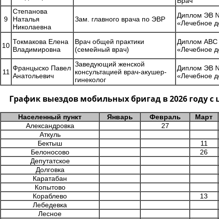
Врач
Степанова
Диплом ЭВ №
9
Наталья
Зам. главного врача по ЭВР
«Лечебное д
Николаевна
Токмакова Елена
Врач общей практики
Диплом АВС 
10
Владимировна
(семейный врач)
«Лечебное д
Заведующий женской
Францыско Павел
Диплом ЭВ №
11
консультацией врач-акушер-
Анатольевич
«Лечебное д
гинеколог
График выездов мобильных бригад в 2026 году 
Населенный пункт
Январь
Февраль
Март
Александровка
27
Аткуль
Бектыш
11
Белоносово
26
Депутатское
Долговка
Каратабан
Копытово
Кораблево
13
Лебедевка
Лесное