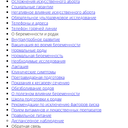
Осложнения искусственного аборта
Социальные гарантии
Негативное влияние искусственного аборта
Обязательное ультразвуковое исследование
Телефоны и адреса
Телефон горячей линии
О беременности и родах
Внутриутробное развитие
Вакцинация во время беременности
Нормальные роды
Нормальная беременность
Необходимые исследования
Лактация
Клинические симптомы
Прегравидарная подготовка
Показания к кесареву сечению
Обезболивание родов
О полезном влиянии беременности
Школа подготовки к родам
Рекомендации по исключению факторов риска
Прием витаминов и лекарственных препаратов
Правильное питание
Диспансерное наблюдение
Обратная связь