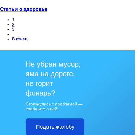
Статьи о здоровье
1
2
3
В конец
Не убран мусор,
яма на дороге,
не горит
фонарь?
Столкнулись с проблемой —
сообщите о ней!
Подать жалобу