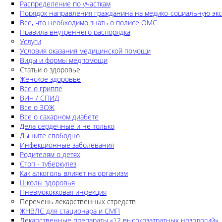
Распределение по участкам
Порядок направления гражданина на медико-социальную экс
Все, что необходимо знать о полисе ОМС
Правила внутреннего распорядка
Услуги
Условия оказания медицинской помощи
Виды и формы медпомощи
Статьи о здоровье
Женское здоровье
Все о гриппе
ВИЧ / СПИД
Все о ЗОЖ
Все о сахарном диабете
Дела сердечные и не только
Дышите свободно
Инфекционные заболевания
Родителям о детях
Стоп - туберкулез
Как алкоголь влияет на организм
Школы здоровья
Пневмококковая инфекция
Перечень лекарственных стредств
ЖНВЛС для стационара и СМП
Лекарственные препараты «12 высокозатратных нозологий»