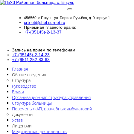
456560, с.Еткуль, ул. Бориса Ручьёва, д. 9 корпус 1
crb-et@chel.surnet.ru
Приемная главного врача:
+7-(35145)-2-13-37
Запись на прием по телефонам:
+7-(35145)-2-14-23
+7-(951)-252-83-63
Главная
Общие сведения
Структура
Руководство
Врачи
Организационная структура управления
Структура больницы
Перечень ФАП, врачебных амбулаторий
Документы
Устав
Лицензии
Медицинская деятельность