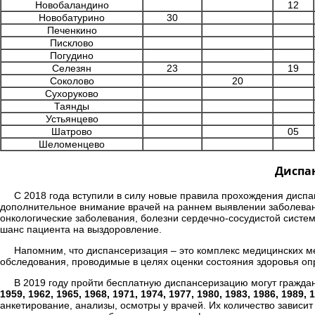
Новобаландино
12
Новобатурино
30
Печенкино
Писклово
Погудино
Селезян
23
19
Соколово
20
Сухоруково
Таянды
Устьянцево
Шатрово
05
Шеломенцево
Диспан
С 2018 года вступили в силу новые правила прохождения диспа
дополнительное внимание врачей на раннем выявлении заболеван
онкологические заболевания, болезни сердечно-сосудистой систе
шанс пациента на выздоровление.
Напомним, что диспансеризация – это комплекс медицинских 
обследования, проводимые в целях оценки состояния здоровья оп
В 2019 году пройти бесплатную диспансеризацию могут гражда
1959, 1962, 1965, 1968, 1971, 1974, 1977, 1980, 1983, 1986, 1989, 
анкетирование, анализы, осмотры у врачей. Их количество зависит 