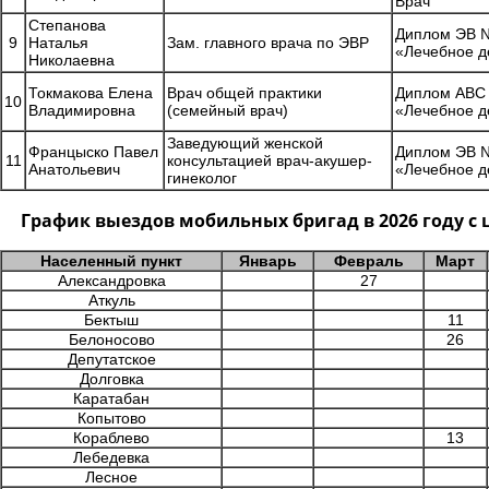
Врач
Степанова
Диплом ЭВ №
9
Наталья
Зам. главного врача по ЭВР
«Лечебное д
Николаевна
Токмакова Елена
Врач общей практики
Диплом АВС 
10
Владимировна
(семейный врач)
«Лечебное д
Заведующий женской
Францыско Павел
Диплом ЭВ №
11
консультацией врач-акушер-
Анатольевич
«Лечебное д
гинеколог
График выездов мобильных бригад в 2026 году 
Населенный пункт
Январь
Февраль
Март
Александровка
27
Аткуль
Бектыш
11
Белоносово
26
Депутатское
Долговка
Каратабан
Копытово
Кораблево
13
Лебедевка
Лесное