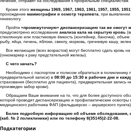
лечение, отправят на обследования к профильным специалистам.
Кроме этого
женщины 1969, 1967, 1963, 1961, 1957, 1955, 1951
прохождение
маммографии и осмотр терапевта
, при выявлении
гинекологу.
Пройти
«промежуточную» диспансеризацию так же смогут муж
предусмотрено исследование
анализа кала на скрытую кровь
(в
стеклянную или пластиковую ёмкость (контейнер, баночка), объем
рыбу, яйца, печень, яблоки, свеклу, морковь, гречневую кашу, зе
Все желающие (всех возрастов) могут бесплатно сдать кровь н
(онкомаркер к раку предстательной железы).
С чего начать?
Необходимо с паспортом и полисом обратиться в поликлинику п
предварительной записи)
с 08:00 до 15:30 в рабочие дни и каж
страхования (бесплатно для пациента), предварительная запись н
произведен забор крови).
Обращаем Ваше внимание на то, что для более доступного обс
которой проводят диспансеризацию и профилактические осмотры 
медицинского работника ФАП (фельдшерско – акушерского пункта)
Более подробную информацию об объеме обследования, с
(каб. № 2 поликлиники) или по телефону 8(35145)2-22-08.
Подкатегории