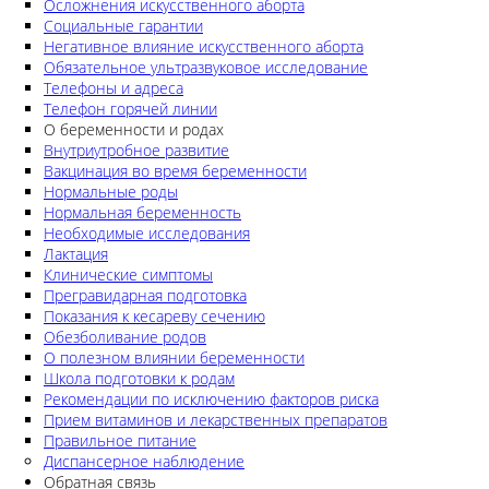
Осложнения искусственного аборта
Социальные гарантии
Негативное влияние искусственного аборта
Обязательное ультразвуковое исследование
Телефоны и адреса
Телефон горячей линии
О беременности и родах
Внутриутробное развитие
Вакцинация во время беременности
Нормальные роды
Нормальная беременность
Необходимые исследования
Лактация
Клинические симптомы
Прегравидарная подготовка
Показания к кесареву сечению
Обезболивание родов
О полезном влиянии беременности
Школа подготовки к родам
Рекомендации по исключению факторов риска
Прием витаминов и лекарственных препаратов
Правильное питание
Диспансерное наблюдение
Обратная связь