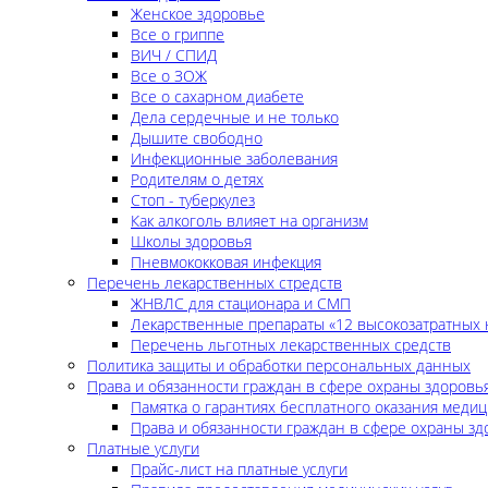
Женское здоровье
Все о гриппе
ВИЧ / СПИД
Все о ЗОЖ
Все о сахарном диабете
Дела сердечные и не только
Дышите свободно
Инфекционные заболевания
Родителям о детях
Стоп - туберкулез
Как алкоголь влияет на организм
Школы здоровья
Пневмококковая инфекция
Перечень лекарственных стредств
ЖНВЛС для стационара и СМП
Лекарственные препараты «12 высокозатратных 
Перечень льготных лекарственных средств
Политика защиты и обработки персональных данных
Права и обязанности граждан в сфере охраны здоровь
Памятка о гарантиях бесплатного оказания меди
Права и обязанности граждан в сфере охраны зд
Платные услуги
Прайс-лист на платные услуги