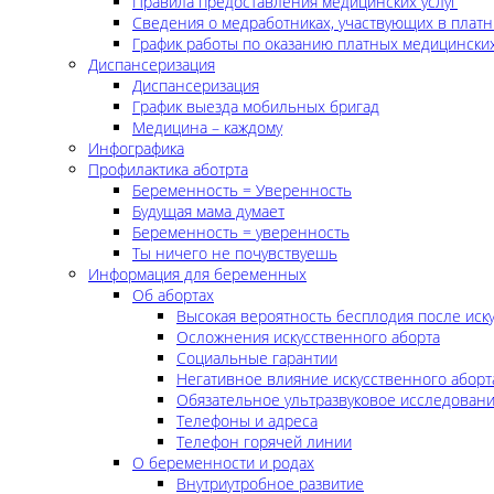
Правила предоставления медицинских услуг
Сведения о медработниках, участвующих в платн
График работы по оказанию платных медицинских
Диспансеризация
Диспансеризация
График выезда мобильных бригад
Медицина – каждому
Инфографика
Профилактика аботрта
Беременность = Уверенность
Будущая мама думает
Беременность = уверенность
Ты ничего не почувствуешь
Информация для беременных
Об абортах
Высокая вероятность бесплодия после иск
Осложнения искусственного аборта
Социальные гарантии
Негативное влияние искусственного аборт
Обязательное ультразвуковое исследован
Телефоны и адреса
Телефон горячей линии
О беременности и родах
Внутриутробное развитие