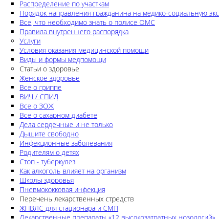
Распределение по участкам
Порядок направления гражданина на медико-социальную экс
Все, что необходимо знать о полисе ОМС
Правила внутреннего распорядка
Услуги
Условия оказания медицинской помощи
Виды и формы медпомощи
Статьи о здоровье
Женское здоровье
Все о гриппе
ВИЧ / СПИД
Все о ЗОЖ
Все о сахарном диабете
Дела сердечные и не только
Дышите свободно
Инфекционные заболевания
Родителям о детях
Стоп - туберкулез
Как алкоголь влияет на организм
Школы здоровья
Пневмококковая инфекция
Перечень лекарственных стредств
ЖНВЛС для стационара и СМП
Лекарственные препараты «12 высокозатратных нозологий»