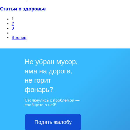
Статьи о здоровье
1
2
3
В конец
Не убран мусор,
яма на дороге,
не горит
фонарь?
Столкнулись с проблемой —
сообщите о ней!
Подать жалобу