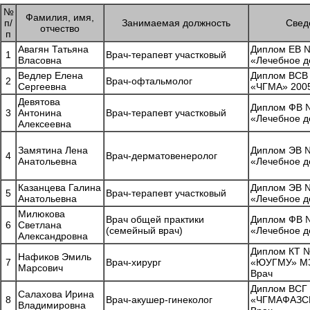
№
Фамилия, имя,
п/
Занимаемая должность
Свед
отчество
п
Авагян Татьяна
Диплом ЕВ №
1
Врач-терапевт участковый
Власовна
«Лечебное д
Ведлер Елена
Диплом ВСВ
2
Врач-офтальмолог
Сергеевна
«ЧГМА» 2005
Девятова
Диплом ФВ №
3
Антонина
Врач-терапевт участковый
«Лечебное д
Алексеевна
Замятина Лена
Диплом ЭВ №
4
Врач-дерматовенеролог
Анатольевна
«Лечебное д
Казанцева Галина
Диплом ЭВ №
5
Врач-терапевт участковый
Анатольевна
«Лечебное д
Милюкова
Врач общей практики
Диплом ФВ №
6
Светлана
(семейный врач)
«Лечебное д
Александровна
Диплом КТ 
Нафиков Эмиль
7
Врач-хирург
«ЮУГМУ» МЗ
Марсович
Врач
Диплом ВСГ
Салахова Ирина
8
Врач-акушер-гинеколог
«ЧГМАФАЗСР»
Владимировна