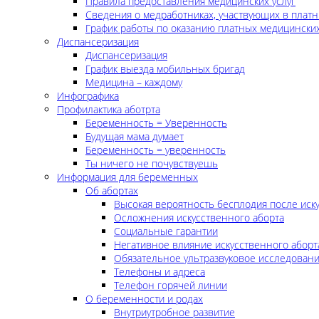
Правила предоставления медицинских услуг
Сведения о медработниках, участвующих в платн
График работы по оказанию платных медицинских
Диспансеризация
Диспансеризация
График выезда мобильных бригад
Медицина – каждому
Инфографика
Профилактика аботрта
Беременность = Уверенность
Будущая мама думает
Беременность = уверенность
Ты ничего не почувствуешь
Информация для беременных
Об абортах
Высокая вероятность бесплодия после иск
Осложнения искусственного аборта
Социальные гарантии
Негативное влияние искусственного аборт
Обязательное ультразвуковое исследован
Телефоны и адреса
Телефон горячей линии
О беременности и родах
Внутриутробное развитие