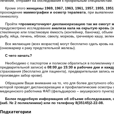
лечение, отправят на обследования к профильным специалистам.
Кроме этого
женщины 1969, 1967, 1963, 1961, 1957, 1955, 1951
прохождение
маммографии и осмотр терапевта
, при выявлении
гинекологу.
Пройти
«промежуточную» диспансеризацию так же смогут муж
предусмотрено исследование
анализа кала на скрытую кровь
(в
стеклянную или пластиковую ёмкость (контейнер, баночка), объем
рыбу, яйца, печень, яблоки, свеклу, морковь, гречневую кашу, зе
Все желающие (всех возрастов) могут бесплатно сдать кровь н
(онкомаркер к раку предстательной железы).
С чего начать?
Необходимо с паспортом и полисом обратиться в поликлинику п
предварительной записи)
с 08:00 до 15:30 в рабочие дни и каж
страхования (бесплатно для пациента), предварительная запись н
произведен забор крови).
Обращаем Ваше внимание на то, что для более доступного обс
которой проводят диспансеризацию и профилактические осмотры 
медицинского работника ФАП (фельдшерско – акушерского пункта)
Более подробную информацию об объеме обследования, с
(каб. № 2 поликлиники) или по телефону 8(35145)2-22-08.
Подкатегории