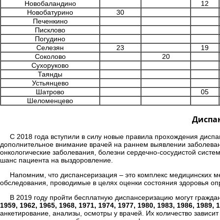
Новобаландино
12
Новобатурино
30
Печенкино
Писклово
Погудино
Селезян
23
19
Соколово
20
Сухоруково
Таянды
Устьянцево
Шатрово
05
Шеломенцево
Диспан
С 2018 года вступили в силу новые правила прохождения диспа
дополнительное внимание врачей на раннем выявлении заболеван
онкологические заболевания, болезни сердечно-сосудистой систе
шанс пациента на выздоровление.
Напомним, что диспансеризация – это комплекс медицинских 
обследования, проводимые в целях оценки состояния здоровья оп
В 2019 году пройти бесплатную диспансеризацию могут гражда
1959, 1962, 1965, 1968, 1971, 1974, 1977, 1980, 1983, 1986, 1989, 
анкетирование, анализы, осмотры у врачей. Их количество зависит 