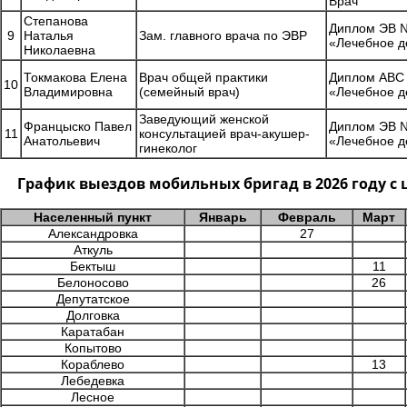
Врач
Степанова
Диплом ЭВ №
9
Наталья
Зам. главного врача по ЭВР
«Лечебное д
Николаевна
Токмакова Елена
Врач общей практики
Диплом АВС 
10
Владимировна
(семейный врач)
«Лечебное д
Заведующий женской
Францыско Павел
Диплом ЭВ №
11
консультацией врач-акушер-
Анатольевич
«Лечебное д
гинеколог
График выездов мобильных бригад в 2026 году 
Населенный пункт
Январь
Февраль
Март
Александровка
27
Аткуль
Бектыш
11
Белоносово
26
Депутатское
Долговка
Каратабан
Копытово
Кораблево
13
Лебедевка
Лесное