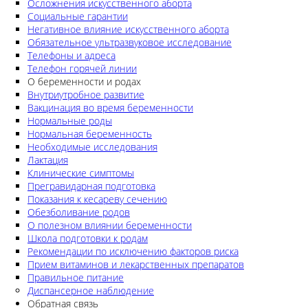
Осложнения искусственного аборта
Социальные гарантии
Негативное влияние искусственного аборта
Обязательное ультразвуковое исследование
Телефоны и адреса
Телефон горячей линии
О беременности и родах
Внутриутробное развитие
Вакцинация во время беременности
Нормальные роды
Нормальная беременность
Необходимые исследования
Лактация
Клинические симптомы
Прегравидарная подготовка
Показания к кесареву сечению
Обезболивание родов
О полезном влиянии беременности
Школа подготовки к родам
Рекомендации по исключению факторов риска
Прием витаминов и лекарственных препаратов
Правильное питание
Диспансерное наблюдение
Обратная связь