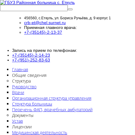
456560, с.Еткуль, ул. Бориса Ручьёва, д. 9 корпус 1
crb-et@chel.surnet.ru
Приемная главного врача:
+7-(35145)-2-13-37
Запись на прием по телефонам:
+7-(35145)-2-14-23
+7-(951)-252-83-63
Главная
Общие сведения
Структура
Руководство
Врачи
Организационная структура управления
Структура больницы
Перечень ФАП, врачебных амбулаторий
Документы
Устав
Лицензии
Медицинская деятельность