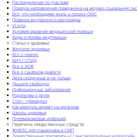
Распределение по участкам
Порядок направления гражданина на медико-социальную экс
Все, что необходимо знать о полисе ОМС
Правила внутреннего распорядка
Услуги
Условия оказания медицинской помощи
Виды и формы медпомощи
Статьи о здоровье
Женское здоровье
Все о гриппе
ВИЧ / СПИД
Все о ЗОЖ
Все о сахарном диабете
Дела сердечные и не только
Дышите свободно
Инфекционные заболевания
Родителям о детях
Стоп - туберкулез
Как алкоголь влияет на организм
Школы здоровья
Пневмококковая инфекция
Перечень лекарственных стредств
ЖНВЛС для стационара и СМП
Лекарственные препараты «12 высокозатратных нозологий»