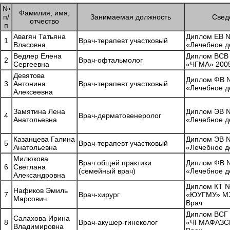
№
Фамилия, имя,
п/
Занимаемая должность
Свед
отчество
п
Авагян Татьяна
Диплом ЕВ №
1
Врач-терапевт участковый
Власовна
«Лечебное д
Ведлер Елена
Диплом ВСВ
2
Врач-офтальмолог
Сергеевна
«ЧГМА» 2005
Девятова
Диплом ФВ №
3
Антонина
Врач-терапевт участковый
«Лечебное д
Алексеевна
Замятина Лена
Диплом ЭВ №
4
Врач-дерматовенеролог
Анатольевна
«Лечебное д
Казанцева Галина
Диплом ЭВ №
5
Врач-терапевт участковый
Анатольевна
«Лечебное д
Милюкова
Врач общей практики
Диплом ФВ №
6
Светлана
(семейный врач)
«Лечебное д
Александровна
Диплом КТ 
Нафиков Эмиль
7
Врач-хирург
«ЮУГМУ» МЗ
Марсович
Врач
Диплом ВСГ
Салахова Ирина
8
Врач-акушер-гинеколог
«ЧГМАФАЗСР»
Владимировна