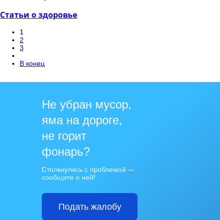
Статьи о здоровье
1
2
3
В конец
Не убран мусор,
яма на дороге,
не горит
фонарь?
Столкнулись с проблемой —
сообщите о ней!
Подать жалобу