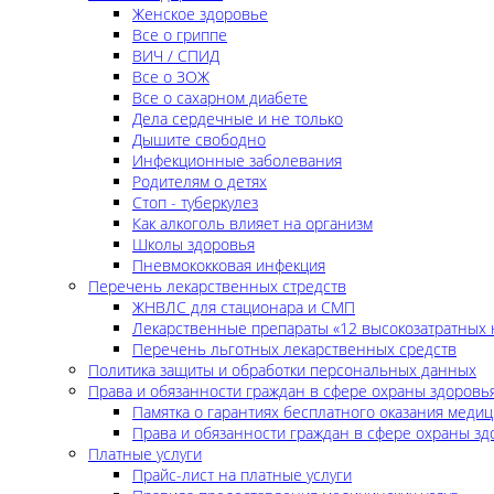
Женское здоровье
Все о гриппе
ВИЧ / СПИД
Все о ЗОЖ
Все о сахарном диабете
Дела сердечные и не только
Дышите свободно
Инфекционные заболевания
Родителям о детях
Стоп - туберкулез
Как алкоголь влияет на организм
Школы здоровья
Пневмококковая инфекция
Перечень лекарственных стредств
ЖНВЛС для стационара и СМП
Лекарственные препараты «12 высокозатратных 
Перечень льготных лекарственных средств
Политика защиты и обработки персональных данных
Права и обязанности граждан в сфере охраны здоровь
Памятка о гарантиях бесплатного оказания меди
Права и обязанности граждан в сфере охраны зд
Платные услуги
Прайс-лист на платные услуги