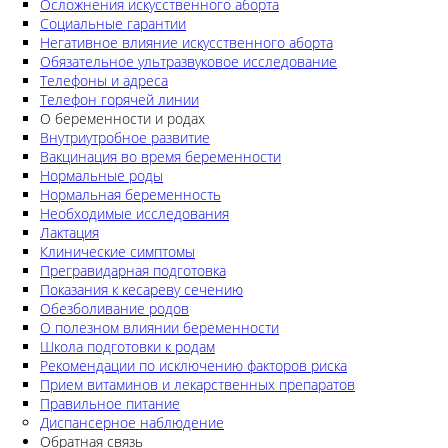
Осложнения искусственного аборта
Социальные гарантии
Негативное влияние искусственного аборта
Обязательное ультразвуковое исследование
Телефоны и адреса
Телефон горячей линии
О беременности и родах
Внутриутробное развитие
Вакцинация во время беременности
Нормальные роды
Нормальная беременность
Необходимые исследования
Лактация
Клинические симптомы
Прегравидарная подготовка
Показания к кесареву сечению
Обезболивание родов
О полезном влиянии беременности
Школа подготовки к родам
Рекомендации по исключению факторов риска
Прием витаминов и лекарственных препаратов
Правильное питание
Диспансерное наблюдение
Обратная связь