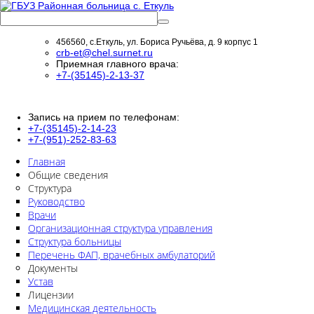
456560, с.Еткуль, ул. Бориса Ручьёва, д. 9 корпус 1
crb-et@chel.surnet.ru
Приемная главного врача:
+7-(35145)-2-13-37
Запись на прием по телефонам:
+7-(35145)-2-14-23
+7-(951)-252-83-63
Главная
Общие сведения
Структура
Руководство
Врачи
Организационная структура управления
Структура больницы
Перечень ФАП, врачебных амбулаторий
Документы
Устав
Лицензии
Медицинская деятельность