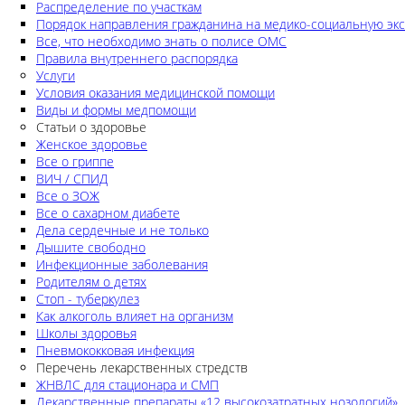
Распределение по участкам
Порядок направления гражданина на медико-социальную экс
Все, что необходимо знать о полисе ОМС
Правила внутреннего распорядка
Услуги
Условия оказания медицинской помощи
Виды и формы медпомощи
Статьи о здоровье
Женское здоровье
Все о гриппе
ВИЧ / СПИД
Все о ЗОЖ
Все о сахарном диабете
Дела сердечные и не только
Дышите свободно
Инфекционные заболевания
Родителям о детях
Стоп - туберкулез
Как алкоголь влияет на организм
Школы здоровья
Пневмококковая инфекция
Перечень лекарственных стредств
ЖНВЛС для стационара и СМП
Лекарственные препараты «12 высокозатратных нозологий»