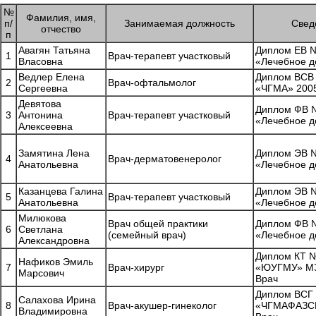
№
Фамилия, имя,
п/
Занимаемая должность
Свед
отчество
п
Авагян Татьяна
Диплом ЕВ №
1
Врач-терапевт участковый
Власовна
«Лечебное д
Ведлер Елена
Диплом ВСВ
2
Врач-офтальмолог
Сергеевна
«ЧГМА» 2005
Девятова
Диплом ФВ №
3
Антонина
Врач-терапевт участковый
«Лечебное д
Алексеевна
Замятина Лена
Диплом ЭВ №
4
Врач-дерматовенеролог
Анатольевна
«Лечебное д
Казанцева Галина
Диплом ЭВ №
5
Врач-терапевт участковый
Анатольевна
«Лечебное д
Милюкова
Врач общей практики
Диплом ФВ №
6
Светлана
(семейный врач)
«Лечебное д
Александровна
Диплом КТ 
Нафиков Эмиль
7
Врач-хирург
«ЮУГМУ» МЗ
Марсович
Врач
Диплом ВСГ
Салахова Ирина
8
Врач-акушер-гинеколог
«ЧГМАФАЗСР»
Владимировна