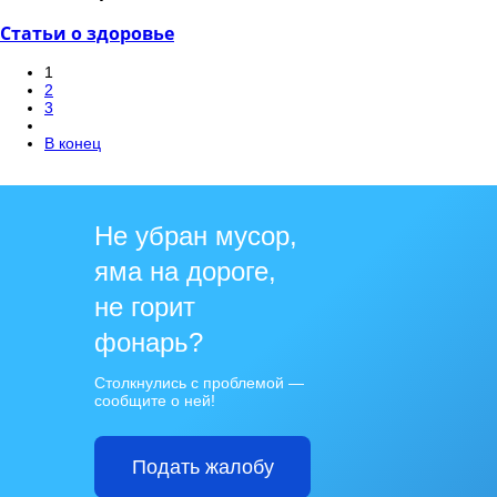
Статьи о здоровье
1
2
3
В конец
Не убран мусор,
яма на дороге,
не горит
фонарь?
Столкнулись с проблемой —
сообщите о ней!
Подать жалобу