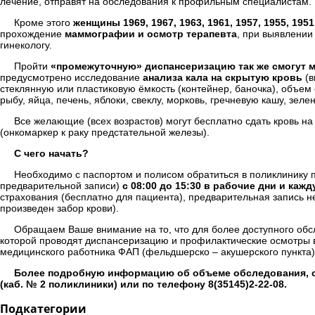
лечение, отправят на обследования к профильным специалистам.
Кроме этого
женщины 1969, 1967, 1963, 1961, 1957, 1955, 1951
прохождение
маммографии и осмотр терапевта
, при выявлении
гинекологу.
Пройти
«промежуточную» диспансеризацию так же смогут муж
предусмотрено исследование
анализа кала на скрытую кровь
(в
стеклянную или пластиковую ёмкость (контейнер, баночка), объем
рыбу, яйца, печень, яблоки, свеклу, морковь, гречневую кашу, зе
Все желающие (всех возрастов) могут бесплатно сдать кровь н
(онкомаркер к раку предстательной железы).
С чего начать?
Необходимо с паспортом и полисом обратиться в поликлинику п
предварительной записи)
с 08:00 до 15:30 в рабочие дни и каж
страхования (бесплатно для пациента), предварительная запись н
произведен забор крови).
Обращаем Ваше внимание на то, что для более доступного обс
которой проводят диспансеризацию и профилактические осмотры 
медицинского работника ФАП (фельдшерско – акушерского пункта)
Более подробную информацию об объеме обследования, с
(каб. № 2 поликлиники) или по телефону 8(35145)2-22-08.
Подкатегории