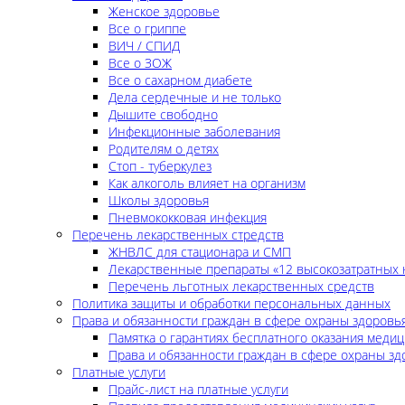
Женское здоровье
Все о гриппе
ВИЧ / СПИД
Все о ЗОЖ
Все о сахарном диабете
Дела сердечные и не только
Дышите свободно
Инфекционные заболевания
Родителям о детях
Стоп - туберкулез
Как алкоголь влияет на организм
Школы здоровья
Пневмококковая инфекция
Перечень лекарственных стредств
ЖНВЛС для стационара и СМП
Лекарственные препараты «12 высокозатратных 
Перечень льготных лекарственных средств
Политика защиты и обработки персональных данных
Права и обязанности граждан в сфере охраны здоровь
Памятка о гарантиях бесплатного оказания меди
Права и обязанности граждан в сфере охраны зд
Платные услуги
Прайс-лист на платные услуги