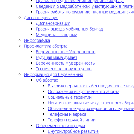
Правила предоставления медицинских услуг
Сведения о медработниках, участвующих в платн
График работы по оказанию платных медицинских
Диспансеризация
Диспансеризация
График выезда мобильных бригад
Медицина – каждому
Инфографика
Профилактика аботрта
Беременность = Уверенность
Будущая мама думает
Беременность = уверенность
Ты ничего не почувствуешь
Информация для беременных
Об абортах
Высокая вероятность бесплодия после иск
Осложнения искусственного аборта
Социальные гарантии
Негативное влияние искусственного аборт
Обязательное ультразвуковое исследован
Телефоны и адреса
Телефон горячей линии
О беременности и родах
Внутриутробное развитие