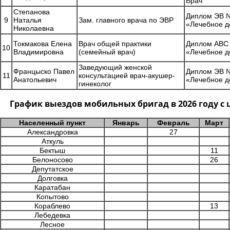
Врач
Степанова
Диплом ЭВ №
9
Наталья
Зам. главного врача по ЭВР
«Лечебное д
Николаевна
Токмакова Елена
Врач общей практики
Диплом АВС 
10
Владимировна
(семейный врач)
«Лечебное д
Заведующий женской
Францыско Павел
Диплом ЭВ №
11
консультацией врач-акушер-
Анатольевич
«Лечебное д
гинеколог
График выездов мобильных бригад в 2026 году 
Населенный пункт
Январь
Февраль
Март
Александровка
27
Аткуль
Бектыш
11
Белоносово
26
Депутатское
Долговка
Каратабан
Копытово
Кораблево
13
Лебедевка
Лесное