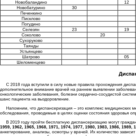
Новобаландино
12
Новобатурино
30
Печенкино
Писклово
Погудино
Селезян
23
19
Соколово
20
Сухоруково
Таянды
Устьянцево
Шатрово
05
Шеломенцево
Диспан
С 2018 года вступили в силу новые правила прохождения диспа
дополнительное внимание врачей на раннем выявлении заболеван
онкологические заболевания, болезни сердечно-сосудистой систе
шанс пациента на выздоровление.
Напомним, что диспансеризация – это комплекс медицинских 
обследования, проводимые в целях оценки состояния здоровья оп
В 2019 году пройти бесплатную диспансеризацию могут гражда
1959, 1962, 1965, 1968, 1971, 1974, 1977, 1980, 1983, 1986, 1989, 
анкетирование, анализы, осмотры у врачей. Их количество зависит 