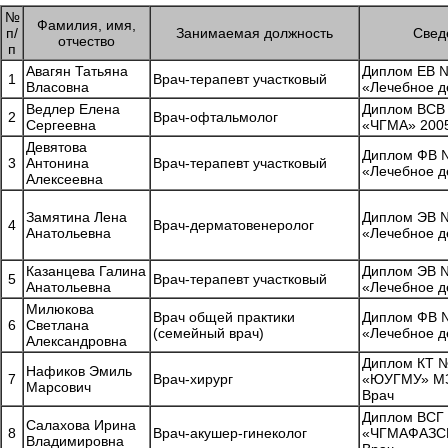
№
Фамилия, имя,
п/
Занимаемая должность
Свед
отчество
п
Авагян Татьяна
Диплом ЕВ №
1
Врач-терапевт участковый
Власовна
«Лечебное д
Ведлер Елена
Диплом ВСВ
2
Врач-офтальмолог
Сергеевна
«ЧГМА» 2005
Девятова
Диплом ФВ №
3
Антонина
Врач-терапевт участковый
«Лечебное д
Алексеевна
Замятина Лена
Диплом ЭВ №
4
Врач-дерматовенеролог
Анатольевна
«Лечебное д
Казанцева Галина
Диплом ЭВ №
5
Врач-терапевт участковый
Анатольевна
«Лечебное д
Милюкова
Врач общей практики
Диплом ФВ №
6
Светлана
(семейный врач)
«Лечебное д
Александровна
Диплом КТ 
Нафиков Эмиль
7
Врач-хирург
«ЮУГМУ» МЗ
Марсович
Врач
Диплом ВСГ
Салахова Ирина
8
Врач-акушер-гинеколог
«ЧГМАФАЗСР»
Владимировна