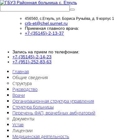
456560, с.Еткуль, ул. Бориса Ручьёва, д. 9 корпус 1
crb-et@chel.surnet.ru
Приемная главного врача:
+7-(35145)-2-13-37
Запись на прием по телефонам:
+7-(35145)-2-14-23
+7-(951)-252-83-63
Главная
Общие сведения
Структура
Руководство
Врачи
Организационная структура управления
Структура больницы
Перечень ФАП, врачебных амбулаторий
Документы
Устав
Лицензии
Медицинская деятельность