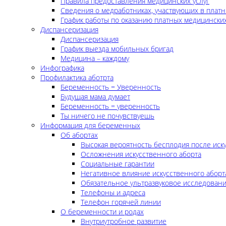
Правила предоставления медицинских услуг
Сведения о медработниках, участвующих в платн
График работы по оказанию платных медицинских
Диспансеризация
Диспансеризация
График выезда мобильных бригад
Медицина – каждому
Инфографика
Профилактика аботрта
Беременность = Уверенность
Будущая мама думает
Беременность = уверенность
Ты ничего не почувствуешь
Информация для беременных
Об абортах
Высокая вероятность бесплодия после иск
Осложнения искусственного аборта
Социальные гарантии
Негативное влияние искусственного аборт
Обязательное ультразвуковое исследован
Телефоны и адреса
Телефон горячей линии
О беременности и родах
Внутриутробное развитие