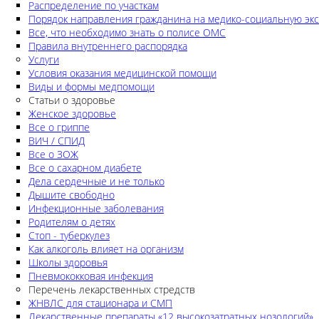
Распределение по участкам
Порядок направления гражданина на медико-социальную экс
Все, что необходимо знать о полисе ОМС
Правила внутреннего распорядка
Услуги
Условия оказания медицинской помощи
Виды и формы медпомощи
Статьи о здоровье
Женское здоровье
Все о гриппе
ВИЧ / СПИД
Все о ЗОЖ
Все о сахарном диабете
Дела сердечные и не только
Дышите свободно
Инфекционные заболевания
Родителям о детях
Стоп - туберкулез
Как алкоголь влияет на организм
Школы здоровья
Пневмококковая инфекция
Перечень лекарственных стредств
ЖНВЛС для стационара и СМП
Лекарственные препараты «12 высокозатратных нозологий»