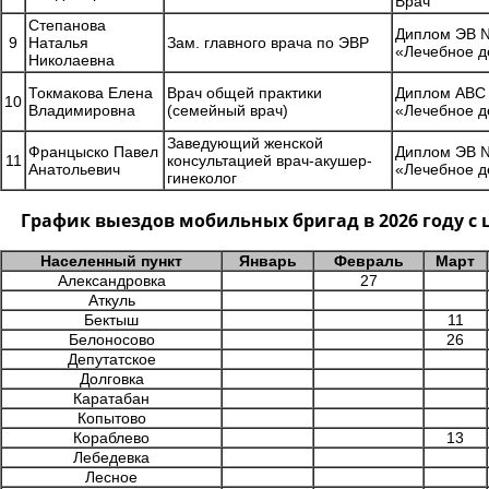
Врач
Степанова
Диплом ЭВ №
9
Наталья
Зам. главного врача по ЭВР
«Лечебное д
Николаевна
Токмакова Елена
Врач общей практики
Диплом АВС 
10
Владимировна
(семейный врач)
«Лечебное д
Заведующий женской
Францыско Павел
Диплом ЭВ №
11
консультацией врач-акушер-
Анатольевич
«Лечебное д
гинеколог
График выездов мобильных бригад в 2026 году 
Населенный пункт
Январь
Февраль
Март
Александровка
27
Аткуль
Бектыш
11
Белоносово
26
Депутатское
Долговка
Каратабан
Копытово
Кораблево
13
Лебедевка
Лесное