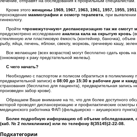
лечение, отправят на обследования к профильным специалистам.
Кроме этого
женщины 1969, 1967, 1963, 1961, 1957, 1955, 1951
прохождение
маммографии и осмотр терапевта
, при выявлении
гинекологу.
Пройти
«промежуточную» диспансеризацию так же смогут муж
предусмотрено исследование
анализа кала на скрытую кровь
(в
стеклянную или пластиковую ёмкость (контейнер, баночка), объем
рыбу, яйца, печень, яблоки, свеклу, морковь, гречневую кашу, зе
Все желающие (всех возрастов) могут бесплатно сдать кровь н
(онкомаркер к раку предстательной железы).
С чего начать?
Необходимо с паспортом и полисом обратиться в поликлинику п
предварительной записи)
с 08:00 до 15:30 в рабочие дни и каж
страхования (бесплатно для пациента), предварительная запись н
произведен забор крови).
Обращаем Ваше внимание на то, что для более доступного обс
которой проводят диспансеризацию и профилактические осмотры 
медицинского работника ФАП (фельдшерско – акушерского пункта)
Более подробную информацию об объеме обследования, с
(каб. № 2 поликлиники) или по телефону 8(35145)2-22-08.
Подкатегории