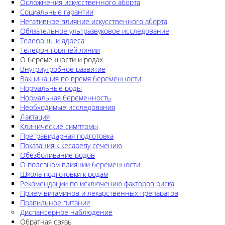
Осложнения искусственного аборта
Социальные гарантии
Негативное влияние искусственного аборта
Обязательное ультразвуковое исследование
Телефоны и адреса
Телефон горячей линии
О беременности и родах
Внутриутробное развитие
Вакцинация во время беременности
Нормальные роды
Нормальная беременность
Необходимые исследования
Лактация
Клинические симптомы
Прегравидарная подготовка
Показания к кесареву сечению
Обезболивание родов
О полезном влиянии беременности
Школа подготовки к родам
Рекомендации по исключению факторов риска
Прием витаминов и лекарственных препаратов
Правильное питание
Диспансерное наблюдение
Обратная связь