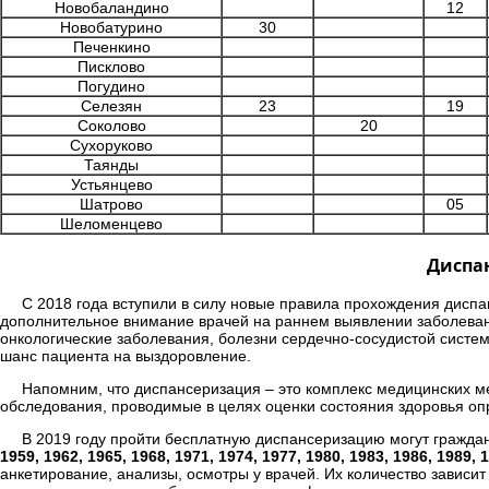
Новобаландино
12
Новобатурино
30
Печенкино
Писклово
Погудино
Селезян
23
19
Соколово
20
Сухоруково
Таянды
Устьянцево
Шатрово
05
Шеломенцево
Диспан
С 2018 года вступили в силу новые правила прохождения диспа
дополнительное внимание врачей на раннем выявлении заболеван
онкологические заболевания, болезни сердечно-сосудистой систе
шанс пациента на выздоровление.
Напомним, что диспансеризация – это комплекс медицинских 
обследования, проводимые в целях оценки состояния здоровья оп
В 2019 году пройти бесплатную диспансеризацию могут гражда
1959, 1962, 1965, 1968, 1971, 1974, 1977, 1980, 1983, 1986, 1989, 
анкетирование, анализы, осмотры у врачей. Их количество зависит 