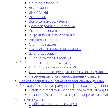
Женское здоровье
Все о гриппе
ВИЧ / СПИД
Все о ЗОЖ
Все о сахарном диабете
Дела сердечные и не только
Дышите свободно
Инфекционные заболевания
Родителям о детях
Стоп - туберкулез
Как алкоголь влияет на организм
Школы здоровья
Пневмококковая инфекция
Перечень лекарственных стредств
ЖНВЛС для стационара и СМП
Лекарственные препараты «12 высокозатратных 
Перечень льготных лекарственных средств
Политика защиты и обработки персональных данных
Права и обязанности граждан в сфере охраны здоровь
Памятка о гарантиях бесплатного оказания меди
Права и обязанности граждан в сфере охраны зд
Платные услуги
Прайс-лист на платные услуги