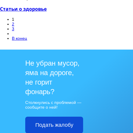
Статьи о здоровье
1
2
3
В конец
Не убран мусор,
яма на дороге,
не горит
фонарь?
Столкнулись с проблемой —
сообщите о ней!
Подать жалобу