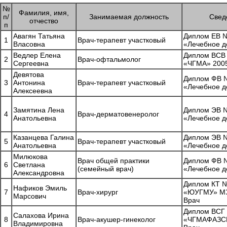
№
Фамилия, имя,
п/
Занимаемая должность
Свед
отчество
п
Авагян Татьяна
Диплом ЕВ №
1
Врач-терапевт участковый
Власовна
«Лечебное д
Ведлер Елена
Диплом ВСВ
2
Врач-офтальмолог
Сергеевна
«ЧГМА» 2005
Девятова
Диплом ФВ №
3
Антонина
Врач-терапевт участковый
«Лечебное д
Алексеевна
Замятина Лена
Диплом ЭВ №
4
Врач-дерматовенеролог
Анатольевна
«Лечебное д
Казанцева Галина
Диплом ЭВ №
5
Врач-терапевт участковый
Анатольевна
«Лечебное д
Милюкова
Врач общей практики
Диплом ФВ №
6
Светлана
(семейный врач)
«Лечебное д
Александровна
Диплом КТ 
Нафиков Эмиль
7
Врач-хирург
«ЮУГМУ» МЗ
Марсович
Врач
Диплом ВСГ
Салахова Ирина
8
Врач-акушер-гинеколог
«ЧГМАФАЗСР»
Владимировна