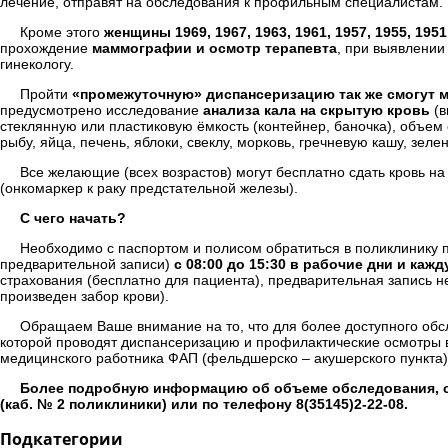
лечение, отправят на обследования к профильным специалистам.
Кроме этого
женщины 1969, 1967, 1963, 1961, 1957, 1955, 1951
прохождение
маммографии и осмотр терапевта
, при выявлении
гинекологу.
Пройти
«промежуточную» диспансеризацию так же смогут муж
предусмотрено исследование
анализа кала на скрытую кровь
(в
стеклянную или пластиковую ёмкость (контейнер, баночка), объем
рыбу, яйца, печень, яблоки, свеклу, морковь, гречневую кашу, зе
Все желающие (всех возрастов) могут бесплатно сдать кровь н
(онкомаркер к раку предстательной железы).
С чего начать?
Необходимо с паспортом и полисом обратиться в поликлинику п
предварительной записи)
с 08:00 до 15:30 в рабочие дни и каж
страхования (бесплатно для пациента), предварительная запись н
произведен забор крови).
Обращаем Ваше внимание на то, что для более доступного обс
которой проводят диспансеризацию и профилактические осмотры 
медицинского работника ФАП (фельдшерско – акушерского пункта)
Более подробную информацию об объеме обследования, с
(каб. № 2 поликлиники) или по телефону 8(35145)2-22-08.
Подкатегории