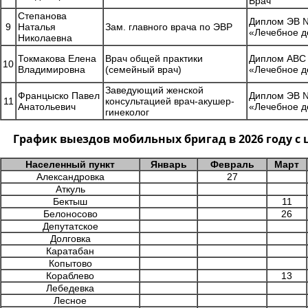
Врач
Степанова
Диплом ЭВ №
9
Наталья
Зам. главного врача по ЭВР
«Лечебное д
Николаевна
Токмакова Елена
Врач общей практики
Диплом АВС 
10
Владимировна
(семейный врач)
«Лечебное д
Заведующий женской
Францыско Павел
Диплом ЭВ №
11
консультацией врач-акушер-
Анатольевич
«Лечебное д
гинеколог
График выездов мобильных бригад в 2026 году 
Населенный пункт
Январь
Февраль
Март
Александровка
27
Аткуль
Бектыш
11
Белоносово
26
Депутатское
Долговка
Каратабан
Копытово
Кораблево
13
Лебедевка
Лесное