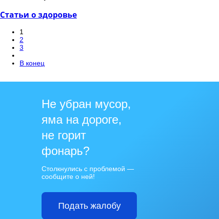
Статьи о здоровье
1
2
3
В конец
Не убран мусор,
яма на дороге,
не горит
фонарь?
Столкнулись с проблемой —
сообщите о ней!
Подать жалобу