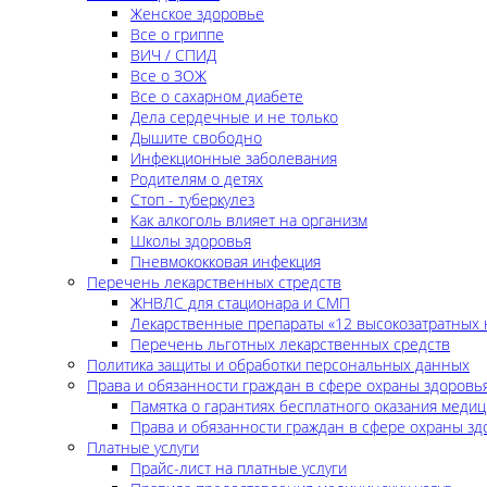
Женское здоровье
Все о гриппе
ВИЧ / СПИД
Все о ЗОЖ
Все о сахарном диабете
Дела сердечные и не только
Дышите свободно
Инфекционные заболевания
Родителям о детях
Стоп - туберкулез
Как алкоголь влияет на организм
Школы здоровья
Пневмококковая инфекция
Перечень лекарственных стредств
ЖНВЛС для стационара и СМП
Лекарственные препараты «12 высокозатратных 
Перечень льготных лекарственных средств
Политика защиты и обработки персональных данных
Права и обязанности граждан в сфере охраны здоровь
Памятка о гарантиях бесплатного оказания меди
Права и обязанности граждан в сфере охраны зд
Платные услуги
Прайс-лист на платные услуги