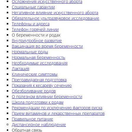
Осложнения искусственного аборта
Социальные гарантии
Негативное влияние искусственного аборта
Обязательное ультразвуковое исследование
Телефоны и адреса
Телефон горячей линии
О беременности и родах
Внутриутробное развитие
Вакцинация во время беременности
Нормальные роды
Нормальная беременность
Необходимые исследования
Лактация
Клинические симптомы
Прегравидарная подготовка
Показания к кесареву сечению
Обезболивание родов
О полезном влиянии беременности
Школа подготовки к родам
Рекомендации по исключению факторов риска
Прием витаминов и лекарственных препаратов
Правильное питание
Диспансерное наблюдение
Обратная связь