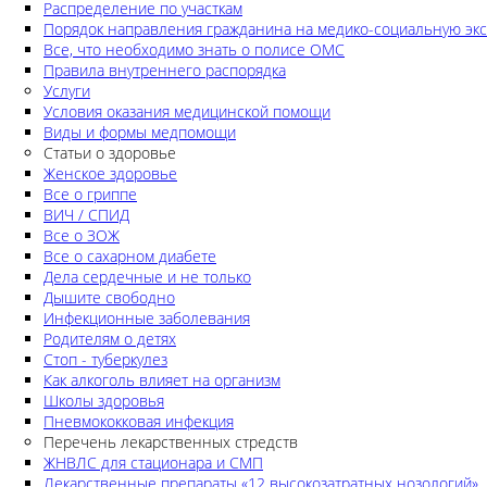
Распределение по участкам
Порядок направления гражданина на медико-социальную экс
Все, что необходимо знать о полисе ОМС
Правила внутреннего распорядка
Услуги
Условия оказания медицинской помощи
Виды и формы медпомощи
Статьи о здоровье
Женское здоровье
Все о гриппе
ВИЧ / СПИД
Все о ЗОЖ
Все о сахарном диабете
Дела сердечные и не только
Дышите свободно
Инфекционные заболевания
Родителям о детях
Стоп - туберкулез
Как алкоголь влияет на организм
Школы здоровья
Пневмококковая инфекция
Перечень лекарственных стредств
ЖНВЛС для стационара и СМП
Лекарственные препараты «12 высокозатратных нозологий»