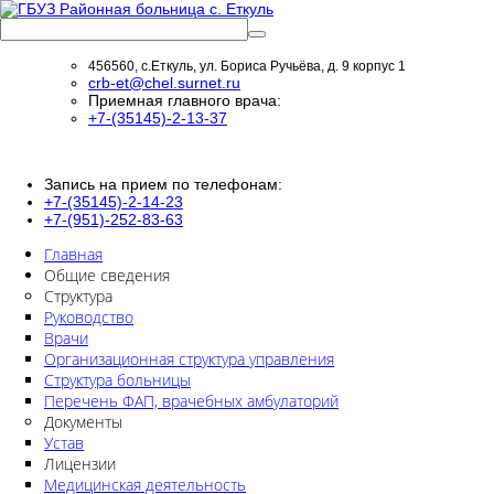
456560, с.Еткуль, ул. Бориса Ручьёва, д. 9 корпус 1
crb-et@chel.surnet.ru
Приемная главного врача:
+7-(35145)-2-13-37
Запись на прием по телефонам:
+7-(35145)-2-14-23
+7-(951)-252-83-63
Главная
Общие сведения
Структура
Руководство
Врачи
Организационная структура управления
Структура больницы
Перечень ФАП, врачебных амбулаторий
Документы
Устав
Лицензии
Медицинская деятельность