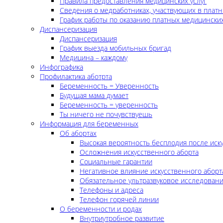
Правила предоставления медицинских услуг
Сведения о медработниках, участвующих в платн
График работы по оказанию платных медицинских
Диспансеризация
Диспансеризация
График выезда мобильных бригад
Медицина – каждому
Инфографика
Профилактика аботрта
Беременность = Уверенность
Будущая мама думает
Беременность = уверенность
Ты ничего не почувствуешь
Информация для беременных
Об абортах
Высокая вероятность бесплодия после иск
Осложнения искусственного аборта
Социальные гарантии
Негативное влияние искусственного аборт
Обязательное ультразвуковое исследован
Телефоны и адреса
Телефон горячей линии
О беременности и родах
Внутриутробное развитие