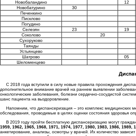
Новобаландино
12
Новобатурино
30
Печенкино
Писклово
Погудино
Селезян
23
19
Соколово
20
Сухоруково
Таянды
Устьянцево
Шатрово
05
Шеломенцево
Диспан
С 2018 года вступили в силу новые правила прохождения диспа
дополнительное внимание врачей на раннем выявлении заболеван
онкологические заболевания, болезни сердечно-сосудистой систе
шанс пациента на выздоровление.
Напомним, что диспансеризация – это комплекс медицинских 
обследования, проводимые в целях оценки состояния здоровья оп
В 2019 году пройти бесплатную диспансеризацию могут гражда
1959, 1962, 1965, 1968, 1971, 1974, 1977, 1980, 1983, 1986, 1989, 
анкетирование, анализы, осмотры у врачей. Их количество зависит 