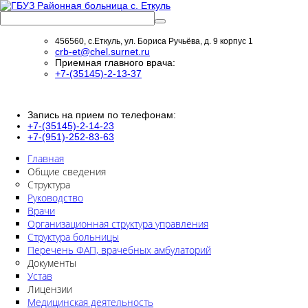
456560, с.Еткуль, ул. Бориса Ручьёва, д. 9 корпус 1
crb-et@chel.surnet.ru
Приемная главного врача:
+7-(35145)-2-13-37
Запись на прием по телефонам:
+7-(35145)-2-14-23
+7-(951)-252-83-63
Главная
Общие сведения
Структура
Руководство
Врачи
Организационная структура управления
Структура больницы
Перечень ФАП, врачебных амбулаторий
Документы
Устав
Лицензии
Медицинская деятельность