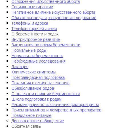
Осложнения искусственного аборта
Социальные гарантии
Негативное влияние искусственного аборта
Обязательное ультразвуковое исследование
Телефоны и адреса
Телефон горячей линии
О беременности и родах
Внутриутробное развитие
Вакцинация во время беременности
Нормальные роды
Нормальная беременность
Необходимые исследования
Лактация
Клинические симптомы
Прегравидарная подготовка
Показания к кесареву сечению
Обезболивание родов
О полезном влиянии беременности
Школа подготовки к родам
Рекомендации по исключению факторов риска
Прием витаминов и лекарственных препаратов
Правильное питание
Диспансерное наблюдение
Обратная связь