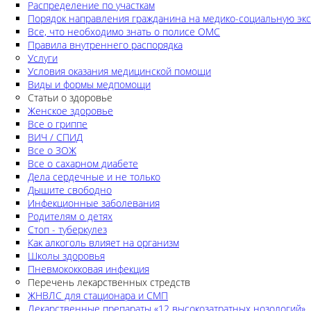
Распределение по участкам
Порядок направления гражданина на медико-социальную экс
Все, что необходимо знать о полисе ОМС
Правила внутреннего распорядка
Услуги
Условия оказания медицинской помощи
Виды и формы медпомощи
Статьи о здоровье
Женское здоровье
Все о гриппе
ВИЧ / СПИД
Все о ЗОЖ
Все о сахарном диабете
Дела сердечные и не только
Дышите свободно
Инфекционные заболевания
Родителям о детях
Стоп - туберкулез
Как алкоголь влияет на организм
Школы здоровья
Пневмококковая инфекция
Перечень лекарственных стредств
ЖНВЛС для стационара и СМП
Лекарственные препараты «12 высокозатратных нозологий»