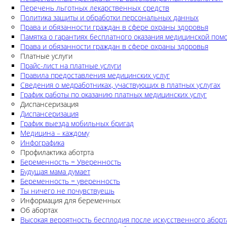
Перечень льготных лекарственных средств
Политика защиты и обработки персональных данных
Права и обязанности граждан в сфере охраны здоровья
Памятка о гарантиях бесплатного оказания медицинской по
Права и обязанности граждан в сфере охраны здоровья
Платные услуги
Прайс-лист на платные услуги
Правила предоставления медицинских услуг
Сведения о медработниках, участвующих в платных услугах
График работы по оказанию платных медицинских услуг
Диспансеризация
Диспансеризация
График выезда мобильных бригад
Медицина – каждому
Инфографика
Профилактика аботрта
Беременность = Уверенность
Будущая мама думает
Беременность = уверенность
Ты ничего не почувствуешь
Информация для беременных
Об абортах
Высокая вероятность бесплодия после искусственного аборт